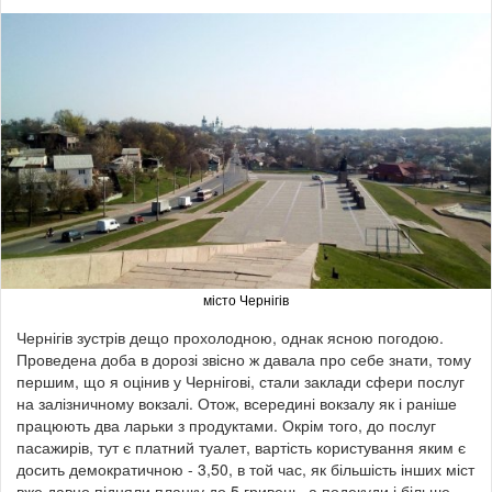
місто Чернігів
Чернігів зустрів дещо прохолодною, однак ясною погодою.
Проведена доба в дорозі звісно ж давала про себе знати, тому
першим, що я оцінив у Чернігові, стали заклади сфери послуг
на залізничному вокзалі. Отож, всередині вокзалу як і раніше
працюють два ларьки з продуктами. Окрім того, до послуг
пасажирів, тут є платний туалет, вартість користування яким є
досить демократичною - 3,50, в той час, як більшість інших міст
вже давно підняли планку до 5 гривень, а подекуди і більше.