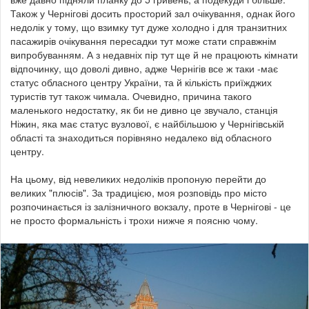
Також у Чернігові досить просторий зал очікування, однак його
недолік у тому, що взимку тут дуже холодно і для транзитних
пасажирів очікування пересадки тут може стати справжнім
випробуванням. А з недавніх пір тут ще й не працюють кімнати
відпочинку, що доволі дивно, адже Чернігів все ж таки -має
статус обласного центру України, та й кількість приїжджих
туристів тут також чимала. Очевидно, причина такого
маленького недостатку, як би не дивно це звучало, станція
Ніжин, яка має статус вузлової, є найбільшою у Чернігівській
області та знаходиться порівняно недалеко від обласного
центру.
На цьому, від невеликих недоліків пропоную перейти до
великих "плюсів". За традицією, моя розповідь про місто
розпочинається із залізничного вокзалу, проте в Чернігові - це
не просто формальність і трохи нижче я поясню чому.