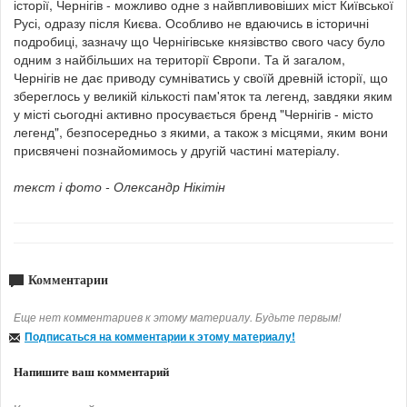
історії, Чернігів - можливо одне з найвпливовіших міст Київської
Русі, одразу після Києва. Особливо не вдаючись в історичні
подробиці, зазначу що Чернігівське князівство свого часу було
одним з найбільших на території Європи. Та й загалом,
Чернігів не дає приводу сумніватись у своїй древній історії, що
збереглось у великій кількості пам'яток та легенд, завдяки яким
у місті сьогодні активно просувається бренд "Чернігів - місто
легенд", безпосередньо з якими, а також з місцями, яким вони
присвячені познайомимось у другій частині матеріалу.
текст і фото - Олександр Нікітін
Комментарии
Еще нет комментариев к этому материалу. Будьте первым!
Подписаться на комментарии к этому материалу!
Напишите ваш комментарий