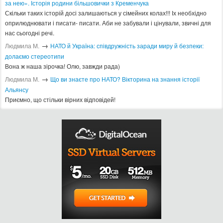
за нею». Історія родини більшовички з Кременчука
Скільки таких історій досі залишаються у сімейних колах!!! Іх необхідно
оприлюднювати і писати- писати. Аби не забували і цінували, звичні для
нас сьогодні речі.
→
Людмила М.
​НАТО й Україна: співдружність заради миру й безпеки:
долаємо стереотипи
Вона ж наша зірочка! Олю, завжди рада)
→
Людмила М.
Що ви знаєте про НАТО? Вікторина на знання історії
Альянсу ​
Приємно, що стільки вірних відповідей!