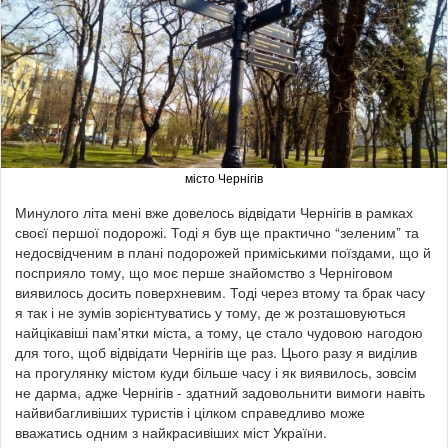
місто Чернігів
Минулого літа мені вже довелось відвідати Чернігів в рамках
своєї першої подорожі. Тоді я був ще практично “зеленим” та
недосвідченим в плані подорожей приміськими поїздами, що й
посприяло тому, що моє перше знайомство з Черніговом
виявилось досить поверхневим. Тоді через втому та брак часу
я так і не зумів зорієнтуватись у тому, де ж розташовуються
найцікавіші пам'ятки міста, а тому, це стало чудовою нагодою
для того, щоб відвідати Чернігів ще раз. Цього разу я виділив
на прогулянку містом куди більше часу і як виявилось, зовсім
не дарма, адже Чернігів - здатний задовольнити вимоги навіть
найвибагливіших туристів і цілком справедливо може
вважатись одним з найкрасивіших міст України.