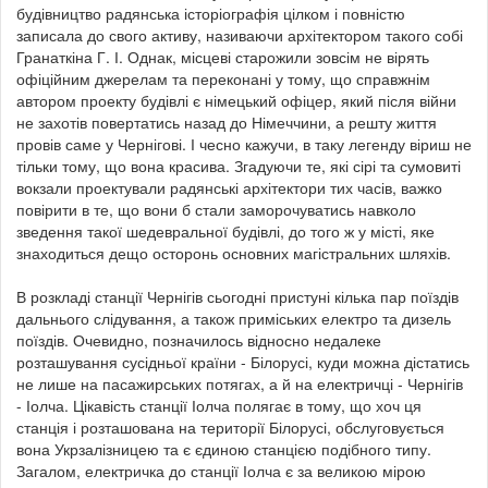
будівництво радянська історіографія цілком і повністю
записала до свого активу, називаючи архітектором такого собі
Гранаткіна Г. І. Однак, місцеві старожили зовсім не вірять
офіційним джерелам та переконані у тому, що справжнім
автором проекту будівлі є німецький офіцер, який після війни
не захотів повертатись назад до Німеччини, а решту життя
провів саме у Чернігові. І чесно кажучи, в таку легенду віриш не
тільки тому, що вона красива. Згадуючи те, які сірі та сумовиті
вокзали проектували радянські архітектори тих часів, важко
повірити в те, що вони б стали заморочуватись навколо
зведення такої шедевральної будівлі, до того ж у місті, яке
знаходиться дещо осторонь основних магістральних шляхів.
В розкладі станції Чернігів сьогодні пристуні кілька пар поїздів
дальнього слідування, а також приміських електро та дизель
поїздів. Очевидно, позначилось відносно недалеке
розташування сусідньої країни - Білорусі, куди можна дістатись
не лише на пасажирських потягах, а й на електричці - Чернігів
- Іолча. Цікавість станції Іолча полягає в тому, що хоч ця
станція і розташована на території Білорусі, обслуговується
вона Укрзалізницею та є єдиною станцією подібного типу.
Загалом, електричка до станції Іолча є за великою мірою