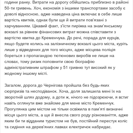
години ранку. Витрати на дорогу обійшлись приблизно в районі
50-ти гривень. Хоч, економія з іншими транспортами засобу є
доволі відносною, адже наведена ціна включає в себе лише
вартість квитків, однак були ще й витрати пов'язані з
харчуванням. Цікавий факт, з'їсти пиріжка на знам'янському
вокзалі за рівнем фінансових витрат можна співставити з
вартістю квитка до Кременчука. До речі, порада для курців,
якщо будете колись на залізничному вокзалі цього міста, куріть
лише у відведених для того місцях, адже місцева поліція
бореться з пропагандою тютюнових виробів не лише на
словах, тому ризик поповнити свою біографію
адміністративним штрафом у 51 гривню тут високий як у
жодному іншому місті.
Загалом, дорога до Чернігова пройшла без будь-яких
сюрпризів та несподіванок. Хоча, доля залишила мені їх на
зворотній шлях додому, а доти ж, нічого не підозрюючи, я встиг
навіть оглянути вже знайоме для мене місто Кременчук.
Прогулянка цим містом не тільки освіжила в пам'яті визначні
місця цього міста, а ще й внесла свого роду різноманіття, адже
яким би ти відданим туристом не був, постійний перестук коліс
та сидіння на дерев'яних лавках електричок набридає.