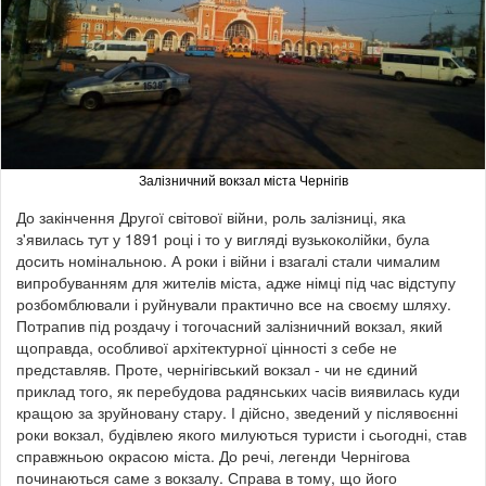
Залізничний вокзал міста Чернігів
До закінчення Другої світової війни, роль залізниці, яка
з'явилась тут у 1891 році і то у вигляді вузькоколійки, була
досить номінальною. А роки і війни і взагалі стали чималим
випробуванням для жителів міста, адже німці під час відступу
розбомблювали і руйнували практично все на своєму шляху.
Потрапив під роздачу і тогочасний залізничний вокзал, який
щоправда, особливої архітектурної цінності з себе не
представляв. Проте, чернігівський вокзал - чи не єдиний
приклад того, як перебудова радянських часів виявилась куди
кращою за зруйновану стару. І дійсно, зведений у післявоєнні
роки вокзал, будівлею якого милуються туристи і сьогодні, став
справжньою окрасою міста. До речі, легенди Чернігова
починаються саме з вокзалу. Справа в тому, що його