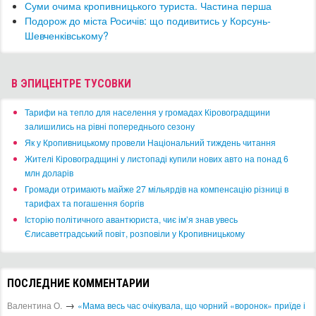
​Суми очима кропивницького туриста. Частина перша
Подорож до міста Росичів: що подивитись у Корсунь-
Шевченківському?
В ЭПИЦЕНТРЕ ТУСОВКИ
​Тарифи на тепло для населення у громадах Кіровоградщини
залишились на рівні попереднього сезону
​Як у Кропивницькому провели Національний тиждень читання
​Жителі Кіровоградщині у листопаді купили нових авто на понад 6
млн доларів
​Громади отримають майже 27 мільярдів на компенсацію різниці в
тарифах та погашення боргів
Історію політичного авантюриста, чиє ім’я знав увесь
Єлисаветградський повіт, розповіли у Кропивницькому
ПОСЛЕДНИЕ КОММЕНТАРИИ
→
Валентина О.
«Мама весь час очікувала, що чорний «воронок» приїде і