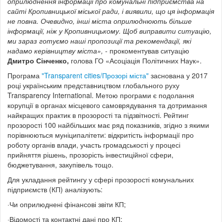
оприлюднення інформації про комунальні підприємства на
сайті Кропивницької міської ради, і виявили, що ця інформація
не повна. Очевидно, інші міста оприлюднюють більше
інформації, ніж у Кропивницькому. Щоб виправити ситуацію,
ми зараз готуємо наші пропозиції та рекомендації, які
надамо керівництву міста», -
прокоментував ситуацію
Дмитро Сінченко,
голова ГО «Асоціація Політичних Наук».
Програма
"Transparent cities/Прозорі міста"
заснована у 2017
році українським представництвом глобального руху
Transparency International. Метою програми є подолання
корупції в органах місцевого самоврядування та дотримання
найкращих практик в прозорості та підзвітності. Рейтинг
прозорості 100 найбільших має ряд показників, згідно з якими
порівнюються муніципалітети: відкритість інформації про
роботу органів влади, участь громадськості у процесі
прийняття рішень, прозорість інвестиційної сфери,
бюджетування, закупівель тощо.
Для укладання рейтингу у сфері прозорості комунальних
підприємств (КП) аналізують:
·Чи оприлюднені фінансові звіти КП;
·Відомості та контактні дані про КП;