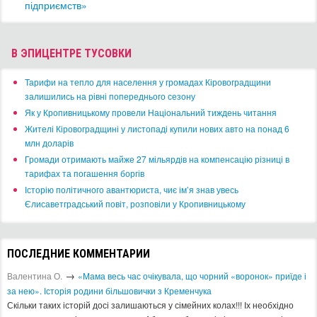
підприємств»
В ЭПИЦЕНТРЕ ТУСОВКИ
​Тарифи на тепло для населення у громадах Кіровоградщини
залишились на рівні попереднього сезону
​Як у Кропивницькому провели Національний тиждень читання
​Жителі Кіровоградщині у листопаді купили нових авто на понад 6
млн доларів
​Громади отримають майже 27 мільярдів на компенсацію різниці в
тарифах та погашення боргів
Історію політичного авантюриста, чиє ім’я знав увесь
Єлисаветградський повіт, розповіли у Кропивницькому
ПОСЛЕДНИЕ КОММЕНТАРИИ
→
Валентина О.
«Мама весь час очікувала, що чорний «воронок» приїде і
за нею». Історія родини більшовички з Кременчука
Скільки таких історій досі залишаються у сімейних колах!!! Іх необхідно