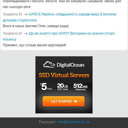
оприлюднювати і писати- писати. Аби не забували і цінували, звичні для
нас сьогодні речі.
→
Людмила М.
​НАТО й Україна: співдружність заради миру й безпеки:
долаємо стереотипи
Вона ж наша зірочка! Олю, завжди рада)
→
Людмила М.
Що ви знаєте про НАТО? Вікторина на знання історії
Альянсу ​
Приємно, що стільки вірних відповідей!
Редакция:
info@tusovka.kr.ua