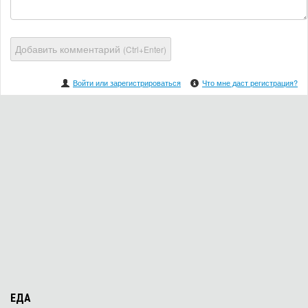
Добавить комментарий
(Ctrl+Enter)
Войти или зарегистрироваться
Что мне даст регистрация?
ЕДА