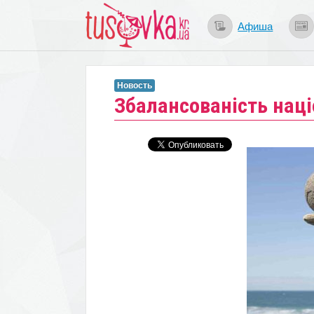
Афиша
Новость
Збалансованість наці