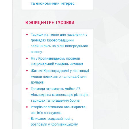
та економічний інтерес
В ЭПИЦЕНТРЕ ТУСОВКИ
​Тарифи на тепло для населення у
громадах Кіровоградщини
залишились на рівні попереднього
сезону
​Як у Кропивницькому провели
Національний тиждень читання
​Жителі Кіровоградщині у листопаді
купили нових авто на понад 6 млн
доларів
​Громади отримають майже 27
мільярдів на компенсацію різниці в
тарифах та погашення боргів
Історію політичного авантюриста,
чиє ім’я знав увесь
Єлисаветградський повіт,
розповіли у Кропивницькому