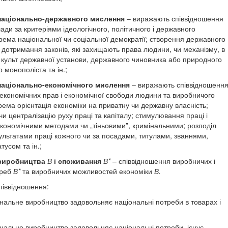
національно-державного мислення
– ви­ражають співвідношення
ади за критеріями ідеологічного, політичного і державного
е­ма національної чи соціальної демократії; створення дер­жавного
 дотримання законів, які захища­ють права людини, чи механізму, в
 культ державної установи, державного чиновника або природно­го
 монополіста та ін.;
національно-економічного мислення
– виражають співвідношенн
 економічних прав і економічної свободи людини та ви­робничого
рема орієнтація економіки на приватну чи державну власність;
чи централізацію руху праці та капіталу; стимулювання праці і
кономічними методами чи „тіньовими”, кримінальними; розподіл
зультатами праці кожного чи за посадами, титулами, званнями,
усом та ін.;
 виробництва
В
і споживання
В*
– співвід­ношення виробничих і
треб
В*
та виробни­чих можливостей економіки
В.
піввідношення:
нальне виробництво задовольняє націо­нальні потреби в товарах і
ональне виробництво задовольняє націо­нальні потреби, існує