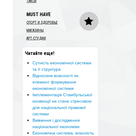
ТАКСИ
MUST HAVE
СПОРТ И ЗДОРОВЬЕ
МАГАЗИНЫ
АРТ-СТУДИИ
я
Читайте еще!
Сутність економічної системи
та її структура
Відносини власності як
елемент формування
економічної системи
​Імплементація Стамбульської
конвенції не стане стресовою
для національної правової
системи
Вивчення і дослідження
національної економіки
Економічна система, власність