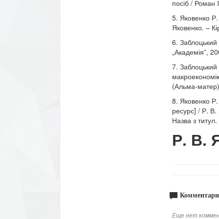
посіб / Роман 
5. Яковенко Р.
Яковенко. – Кір
6. Заблоцький 
„Академія”, 20
7. Заблоцький
макроекономіка
(Альма-матер)
8. Яковенко Р.
ресурс] / Р. В
Назва з титул.
Р. В.
Комментари
Еще нет коммен