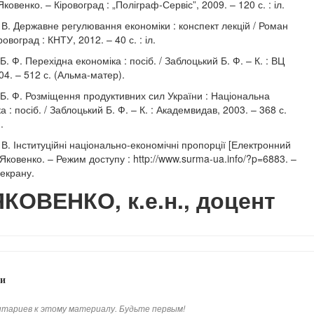
Яковенко. – Кіровоград : „Поліграф-Сервіс”, 2009. – 120 с. : іл.
 В. Державне регулювання економіки : конспект лекцій / Роман
овоград : КНТУ, 2012. – 40 с. : іл.
Б. Ф. Перехідна економіка : посіб. / Заблоцький Б. Ф. – К. : ВЦ
04. – 512 с. (Альма-матер).
 Б. Ф. Розміщення продуктивних сил України : Національна
 : посіб. / Заблоцький Б. Ф. – К. : Академвидав, 2003. – 368 с.
.
 В. Інституційні національно-економічні пропорції [Електронний
. Яковенко. – Режим доступу : http://www.surma-ua.info/?p=6883. –
 екрану.
 ЯКОВЕНКО, к.е.н., доцент
и
тариев к этому материалу. Будьте первым!