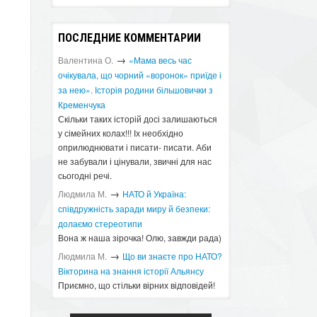
ПОСЛЕДНИЕ КОММЕНТАРИИ
→
Валентина О.
«Мама весь час
очікувала, що чорний «воронок» приїде і
за нею». Історія родини більшовички з
Кременчука
Скільки таких історій досі залишаються
у сімейних колах!!! Іх необхідно
оприлюднювати і писати- писати. Аби
не забували і цінували, звичні для нас
сьогодні речі.
→
Людмила М.
​НАТО й Україна:
співдружність заради миру й безпеки:
долаємо стереотипи
Вона ж наша зірочка! Олю, завжди рада)
→
Людмила М.
Що ви знаєте про НАТО?
Вікторина на знання історії Альянсу ​
Приємно, що стільки вірних відповідей!