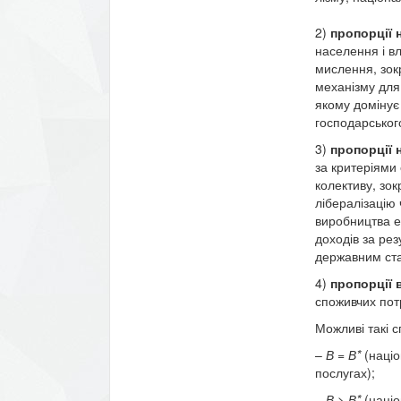
2)
пропорції 
населення і вл
мислення, зокр
механізму для
якому домінує
господарського
3)
пропорції 
за критерія­ми
колективу, зок
лібералізацію 
виробництва е
доходів за ре
державним стат
4)
пропорції
споживчих по
Можливі такі с
–
В = В*
(націо
послугах);
–
В > В*
(наці