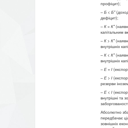
профіцит);
–
Б < Б*
(дохо
дефіцит);
–
К = К*
(наявн
капітальним 
–
К > К*
(наявн
внутрішніх кап
–
К < К*
(наявн
внутрішніх кап
–
Е = І
(експор
–
Е > І
(експор
резерви інозе
–
Е < І
(експор
внутрішні та з
заборго­ваності
Абсолютно збал
передбачає ціл
зовнішніх екон