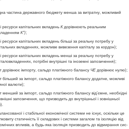
дна частина державного бюджету менша за витратну, можливий
і ресурси капітальних вкладень
К
до­рівнюють реальним
вкладенням
К*)
;
і ресурси капітальних вкладень більші за реальну потребу у
італьних вкладеннях, можливе вивезення капіталу за кордон);
і ресурси капітальних вкладень менші за реальну потребу у
італовкладеннях, по­трібні внутрішні та іноземні запозичення);
т дорівнює імпорту, сальдо платіжного балансу
ЧЕ
дорівнює нулю);
т більший за імпорт, сальдо платіжного балансу додатне, можливі
мної валюти);
т менший за імпорт, сальдо платіжного балансу від’ємне, необхідні
овнішні запози­чення, що призводить до внутрішньої і зовнішньої
).
ансованої і стабільної економічної системи не існує, ос­кільки це
ковиту статичність її складових і системи загалом та ізоляцію від
омічних впливів, а будь-яка ізоляція призводить до відмирання сис­