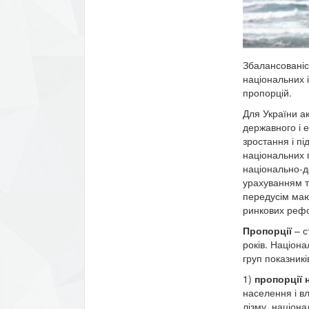
Збалансованіс
національних і
пропорцій.
Для України а
державного і е
зростання і пі
національних 
національно-д
урахуванням т
передусім мают
ринкових рефо
Пропорції
– с
років. Націона
груп показникі
1)
пропорції 
населення і вл
лізму, націона