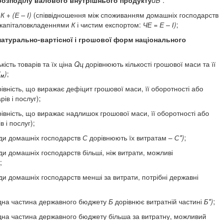
К + (Е – І)
(співвідношення між спо­живанням домашніх господарств
капітало­вкладеннями
К
і чистим експортом:
ЧЕ = Е – І)
;
натурально-вартісної і грошової форм на­ціонального
ькість товарів та їх ціна
Q
ц
дорівнюють кількості грошової маси та її
Г
)
;
м
рівність, що виражає дефіцит грошової маси, її оборотності або
ів і послуг);
рівність, що виражає надлишок грошо­вої маси, її оборотності або
в і послуг);
ди домашніх господарств
С
дорівнюють їх витратам –
С*)
;
ди домашніх господарств більші, ніж витрати, можливі
;
ди домашніх господарств менші за ви­трати, потрібні державні
дна частина державного бюджету
Б
до­рівнює витратній частині
Б*)
;
дна частина державного бюджету біль­ша за витратну, можливий