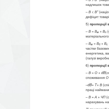
надлишок товар
–
В < В*
(наці
дефіцит товарі
5)
пропорції 
–
В
=
В
+
В
(
м
п
матеріальног
–
В
= В
+ В
м
б
с
частки базови
енерге­тика, в
(галузі виробн
6)
пропорції 
–
В = О +
dB
(с
споживання
–
dB
=
T
+ В
(сп
праці наймани
–
В
=
А + ЧП
(
нарахувань на
7)
пропорції 