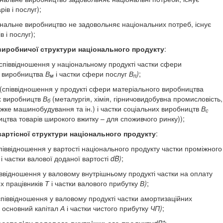
ів і послуг);
ональне виробництво не задовольняє на­ціональних потреб, існує
в і послуг);
виробничої структури національного про­дукту
:
співвідношення у національному про­дукті частки сфери
о виробництва
В
і частки сфери послуг
В
)
;
м
п
(співвідношення у продукті сфери мате­ріального виробництва
х виробництв
В
(ме­талургія, хімія, гірничовидобувна промисловість,
б
ажке машинобудування та ін.) і частки соціальних виробництв
В
с
ицтва товарів широкого вжитку – для споживчого ринку));
вартісної структури національного про­дукту
:
піввідношення у вартості національно­го продукту частки проміжного
О
і частки ва­лової доданої вартості
dB
)
;
іввідношення у валовому внутрішньо­му продукті частки на оплату
х працівників
Т
і частки валового прибутку
В)
;
співвідношення у валовому продукті частки амортизаційних
 основний капітал
А
і частки чистого прибутку
ЧП)
;
розподілу валового внутрішнього продук­ту
dB
*
: