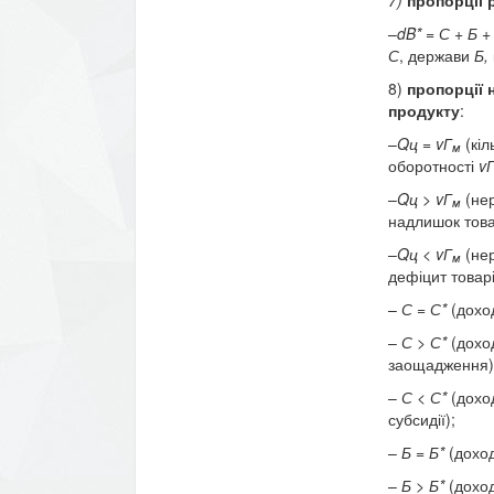
–
dB
*
= С + Б + 
С
, держави
Б,
8)
пропорції 
продукту
:
–
Q
ц
=
v
Г
(кіл
м
оборотності
v
–
Q
ц >
v
Г
(не
м
надлишок товар
–
Q
ц <
v
Г
(не
м
дефіцит товарі
–
С = С*
(дохо
–
С > С*
(дохо
заощадження)
–
С < С*
(дохо
субсидії);
–
Б = Б*
(дохо
–
Б > Б*
(дохо