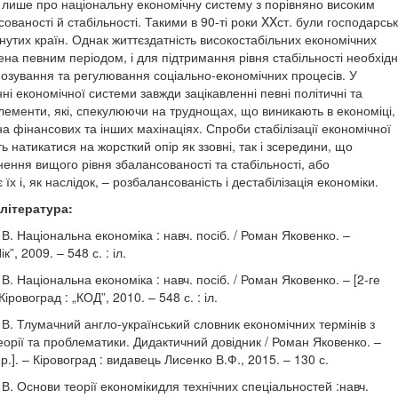
 лише про національну економічну систему з порівняно високим
ованості й стабільності. Такими в 90-ті роки XXст. були господарськ
нутих країн. Однак життєздатність високостабільних економічних
на певним періодом, і для підтримання рівня стабільності необхідн
нозування та регулювання соціально-економічних процесів. У
і економічної системи завжди зацікавленні певні політичні та
лементи, які, спекулюючи на труднощах, що виникають в економі­ці,
 фінансових та інших махінаціях. Спроби стабілізації економічної
 натика­тися на жорсткий опір як ззовні, так і зсередини, що
ення вищого рівня збалансованості та ста­більності, або
х і, як наслідок, – розбалансованість і дестабілізація економіки.
література:
 В. Національна економіка : навч. посіб. / Роман Яковенко. –
к”, 2009. – 548 с. : іл.
 В. Національна економіка : навч. посіб. / Роман Яковенко. – [2-ге
 Кіровоград : „КОД”, 2010. – 548 с. : іл.
 В. Тлумачний англо-український словник економічних термінів з
орії та проблематики. Дидактичний довідник / Роман Яковенко. –
пр.]. – Кіровоград : видавець Лисенко В.Ф., 2015. – 130 с.
 В. Основи теорії економікидля технічних спеціальностей :навч.