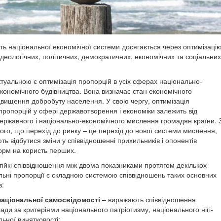
ть національної економічної системи досягається через оптимізаці
деологічних, політичних, демокра­тичних, економічних та соціальних
ктуальною є оптимізація пропорцій в усіх сферах національно-
кономічного будів­ництва. Вона визначає стан економічного
д­вищення добробуту населення. У свою чергу, оптимізація
пропорцій у сфері державотворення і еконо­міки залежить від
ержавного і національно-економічного мислення громадян країни. 
ого, що перехід до ринку – це перехід до нової системи мислення,
ь відбутися зміни у співвідно­шенні прихильників і опонентів
рм на користь перших.
тійкі співвідношення між двома показниками про­тягом декількох
льні пропорції є складною системою співвідно­шень таких основних
в:
національної самосвідомості
– виража­ють співвідношення
ади за критеріями національного патріотизму, національного нігі­
льної винятковості;