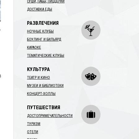
СУШИ, ПАБЫ, ПИЦЦЕРИИ
ДОСТАВКА ЕДЫ
РАЗВЛЕЧЕНИЯ
ю
НОЧНЫЕ КЛУБЫ
БОУЛИНГ И БИЛЬЯРД
КАРАОКЕ
ТЕМАТИЧЕСКИЕ КЛУБЫ
КУЛЬТУРА
З
ТЕАТР И КИНО
МУЗЕИ И БИБЛИОТЕКИ
КОНЦЕРТ-ХОЛЛЫ
ПУТЕШЕСТВИЯ
ДОСТОПРИМЕЧАТЕЛЬНОСТИ
ТУРИЗМ
ОТЕЛИ