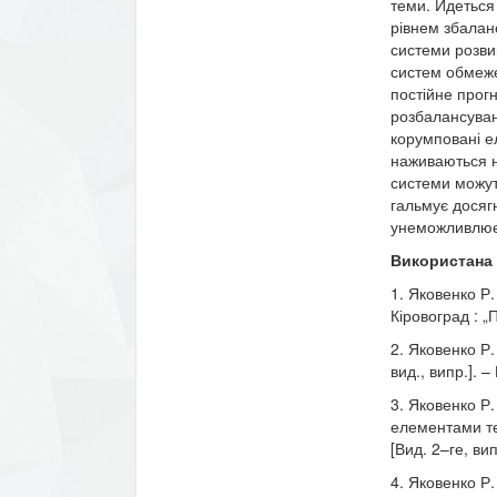
теми. Йдеться
рівнем збаланс
системи розви
систем обмеже
постійне прог
розбалансуванн
корумповані е
наживаються на
системи можуть
гальмує досягн
унеможливлює ї
Використана 
1. Яковенко Р.
Кіровоград : „Пі
2. Яковенко Р.
вид., випр.]. –
3. Яковенко Р.
елементами те
[Вид. 2–ге, ви
4. Яковенко Р.