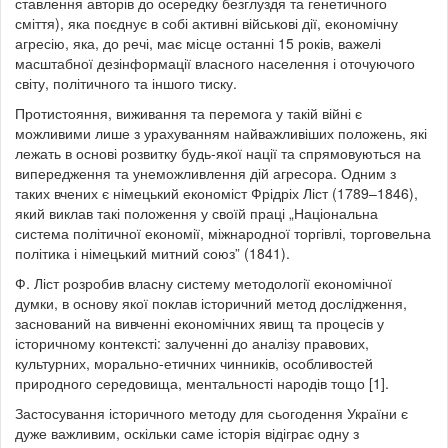
ставлення авторів до осередку безглуздя та генетичного
сміття), яка поєднує в собі активні військові дії, економічну
агресію, яка, до речі, має місце останні 15 років, важелі
масштабної дезінформації власного населення і оточуючого
світу, політичного та іншого тиску.
Протистояння, виживання та перемога у такій війні є
можливими лише з урахуванням найважливіших положень, які
лежать в основі розвитку будь-якої нації та спрямовуються на
випередження та унеможливлення дій агресора. Одним з
таких вчених є німецький економіст Фрідріх Ліст (1789–1846),
який виклав такі положення у своїй праці „Національна
система політичної економії, міжнародної торгівлі, торговельна
політика і німецький митний союз” (1841).
Ф. Ліст розробив власну систему методології економічної
думки, в основу якої поклав історичний метод дослідження,
заснований на вивченні економічних явищ та процесів у
історичному контексті: залученні до аналізу правових,
культурних, морально-етичних чинників, особливостей
природного середовища, ментальності народів тощо [1].
Застосування історичного методу для сьогодення України є
дуже важливим, оскільки саме історія відіграє одну з