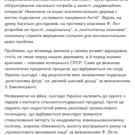
обґрунтуванню нагальної потреби у захисті „надзвичайних
інтересів” Німеччини та інших континентальних держав з
метою подолання „острівного панування Англії”. Відтак, на
думку багатьох дослідників, на противагу класикам Ф. Ліст
розробив не просто „національну”, а „геополітичну економію”,
покликану сприяти вирішенню спільних для континентальних
країн проблем.
Проблема, що вочевидь виникла у своєму розквіті віднедавна,
стоїть не лише перед нашою державою, а й перед іншими
країнами – членами колишнього СРСР. Саме це визначає
геополітичні пріоритети процесів, що відбуваються на сході
України сьогодні, і від результатів яких залежатиме подальша
„розстановка фігур” на „великій шаховій дошці” за визначенням
З. Бжезинського.
Незважаючи на війну, сьогодні Україна належить до одного з
лідерів з експорту сільськогосподарської продукції, проте це
свідчить про недостатній рівень реалізації промислового
потенціалу, що відбувається внаслідок тривалого
стимулювання імпорту та неадекватну зовнішньоекономічну
політику, зокрема обмеженість захисту внутрішнього ринку та
„промислового виховання нації” за визначенням Ф. Ліста.