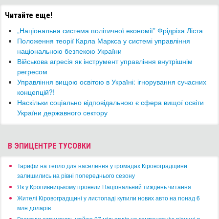
Читайте еще!
„Національна система політичної економії” Фрідріха Ліста
Положення теорії Карла Маркса у системі управління
національною безпекою України
Військова агресія як інструмент управління внутрішнім
регресом
Управління вищою освітою в Україні: ігнорування сучасних
концепцій?!
Наскільки соціально відповідальною є сфера вищої освіти
України державного сектору
В ЭПИЦЕНТРЕ ТУСОВКИ
​Тарифи на тепло для населення у громадах Кіровоградщини
залишились на рівні попереднього сезону
​Як у Кропивницькому провели Національний тиждень читання
​Жителі Кіровоградщині у листопаді купили нових авто на понад 6
млн доларів
​Громади отримають майже 27 мільярдів на компенсацію різниці в