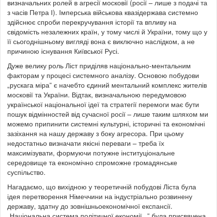
визначальних ролей в агресії московії (росії – лише з подачі та
з часів Петра І). Імперська військова квазідержава системно
здійснює спроби перекручування історії та впливу на
свідомість незалежних країн, у тому числі й України, тому що у
її сьогоднішньому вигляді вона є виключно наслідком, а не
причиною існування Київської Русі.
Дуже велику роль Ліст приділяв національно-ментальним
факторам у процесі системного аналізу. Основою побудови
„рускага міра” є начебто єдиний ментальний комплекс жителів
московії та України. Відтак, визначальною передумовою
української національної ідеї та стратегії перемоги має бути
пошук відмінностей від сучасної росії – лише таким шляхом ми
можемо припинити системні культурні, історичні та економічні
зазіхання на нашу державу з боку агресора. При цьому
недостатньо визначати якісні переваги – треба їх
максимізувати, формуючи потужне інституціональне
середовище та економічно спроможне громадянське
суспільство.
Нагадаємо, що вихідною у теоретичній побудові Ліста була
ідея перетворення Німеччини на індустріально розвинену
державу, здатну до зовнішньоекономічної експансії.
„Національна система політичної економії...” була присвячена