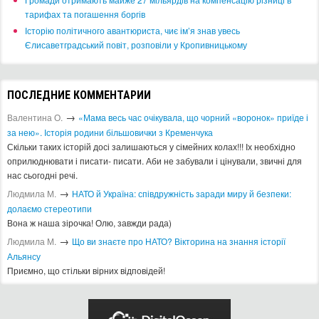
тарифах та погашення боргів
Історію політичного авантюриста, чиє ім’я знав увесь
Єлисаветградський повіт, розповіли у Кропивницькому
ПОСЛЕДНИЕ КОММЕНТАРИИ
→
Валентина О.
«Мама весь час очікувала, що чорний «воронок» приїде і
за нею». Історія родини більшовички з Кременчука
Скільки таких історій досі залишаються у сімейних колах!!! Іх необхідно
оприлюднювати і писати- писати. Аби не забували і цінували, звичні для
нас сьогодні речі.
→
Людмила М.
​НАТО й Україна: співдружність заради миру й безпеки:
долаємо стереотипи
Вона ж наша зірочка! Олю, завжди рада)
→
Людмила М.
Що ви знаєте про НАТО? Вікторина на знання історії
Альянсу ​
Приємно, що стільки вірних відповідей!