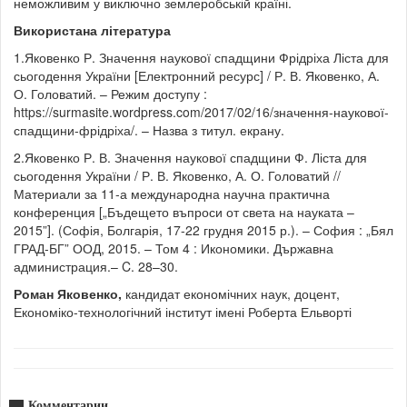
неможливим у виключно землеробській країні.
Використана література
1.Яковенко Р. Значення наукової спадщини Фрідріха Ліста для
сьогодення України [Електронний ресурс] / Р. В. Яковенко, А.
О. Головатий. – Режим доступу :
https://surmasite.wordpress.com/2017/02/16/значення-наукової-
спадщини-фрідріха/. – Назва з титул. екрану.
2.Яковенко Р. В. Значення наукової спадщини Ф. Ліста для
сьогодення України / Р. В. Яковенко, А. О. Головатий //
Материали за 11-а международна научна практична
конференция [„Бъдещето въпроси от света на науката –
2015”]. (Софія, Болгарія, 17-22 грудня 2015 р.). – София : „Бял
ГРАД-БГ” ООД, 2015. – Том 4 : Икономики. Държавна
администрация.– C. 28–30.
Роман Яковенко,
кандидат економічних наук, доцент,
Економіко-технологічний інститут імені Роберта Ельворті
Комментарии