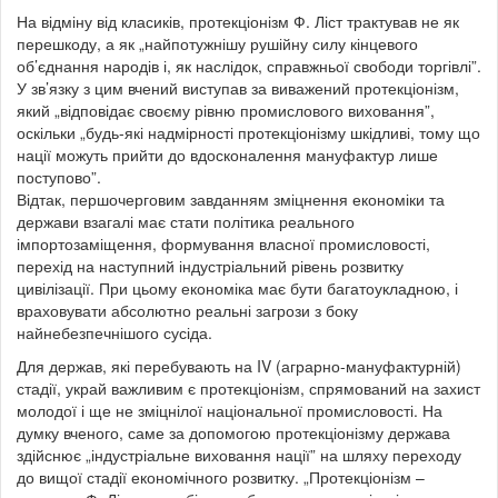
На відміну від класиків, протекціонізм Ф. Ліст трактував не як
перешкоду, а як „найпотужнішу рушійну силу кінцевого
об’єднання народів і, як наслідок, справжньої свободи торгівлі”.
У зв’язку з цим вчений виступав за виважений протекціонізм,
який „відповідає своєму рівню промислового виховання”,
оскільки „будь-які надмірності протекціонізму шкідливі, тому що
нації можуть прийти до вдосконалення мануфактур лише
поступово”.
Відтак, першочерговим завданням зміцнення економіки та
держави взагалі має стати політика реального
імпортозаміщення, формування власної промисловості,
перехід на наступний індустріальний рівень розвитку
цивілізації. При цьому економіка має бути багатоукладною, і
враховувати абсолютно реальні загрози з боку
найнебезпечнішого сусіда.
Для держав, які перебувають на IV (аграрно-мануфактурній)
стадії, украй важливим є протекціонізм, спрямований на захист
молодої і ще не зміцнілої національної промисловості. На
думку вченого, саме за допомогою протекціонізму держава
здійснює „індустріальне виховання нації” на шляху переходу
до вищої стадії економічного розвитку. „Протекціонізм –