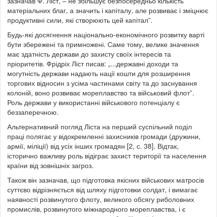
зазначав Ф. Ліст, – не збільшує безпосередньо кількість
матеріальних благ, а значить і капіталу, але розвиває і зміцнює
продуктивні сили, які створюють цей капітал”.
Будь-які досягнення національно-економічного розвитку варті
бути збережені та примножені. Саме тому, велике значення
має здатність держави до захисту своїх інтересів та
пріоритетів. Фрідріх Ліст писав: „...державні доходи та
могутність держави надають нації кошти для розширення
торгових відносин з усіма частинами світу та до заснування
колоній, воно розвиває мореплавство та військовий флот”.
Роль держави у використанні військового потенціалу є
беззаперечною.
Альтернативний погляд Ліста на перший суспільний поділ
праці полягає у відокремленні захисників громади (дружини,
армії, міліції) від усіх інших громадян [2, с. 38]. Відтак,
історично важливу роль відіграє захист території та населення
країни від зовнішніх загроз.
Також він зазначав, що підготовка якісних військових матросів
суттєво відрізняється від шляху підготовки солдат, і вимагає
наявності розвинутого флоту, великого обсягу риболовних
промислів, розвинутого міжнародного мореплавства, і є