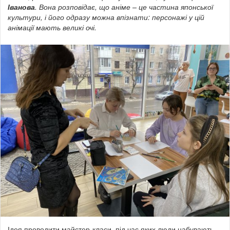
Іванова
. Вона розповідає, що
аніме – це частина японської
культури, і його одразу можна впізнати: персонажі у цій
анімації мають великі очі.
Ідея проводити майстер-класи, під час яких люди набувають