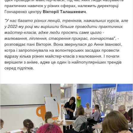
практичних навичок у різних сферах, належить директорці
Гончаренко центру
Вікторії Талашкевич
.
"У нас багато різних лекцій, тренінгів, навчальних курсів, але
у 2022-му році ми вирішили більше проводити практичних
майстер-класів, адже люди просять саме цього -
малювання, ліплення, створення прикрас, гончарства
", -
розповідає пані Вікторія.
Вона звернулася до Анни Іванової,
котра і запропонувала на волонтерських засадах провести
відразу кілька різних майстер-класів з малювання. І почати
вирішили з аніме, адже це один із найпопулярніших трендів
серед підлітків.