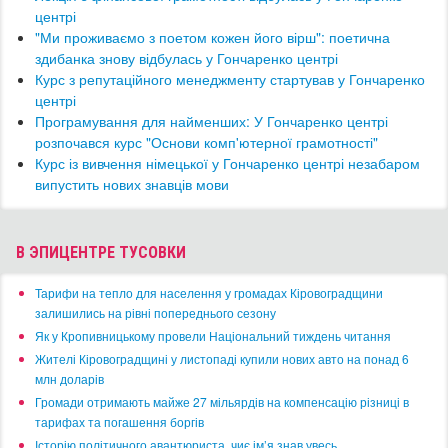
центрі
​"Ми проживаємо з поетом кожен його вірш": поетична
здибанка знову відбулась у Гончаренко центрі
Курс з репутаційного менеджменту стартував у Гончаренко
центрі
Програмування для найменших: У Гончаренко центрі
розпочався курс "Основи комп'ютерної грамотності"
​Курс із вивчення німецької у Гончаренко центрі незабаром
випустить нових знавців мови
В ЭПИЦЕНТРЕ ТУСОВКИ
​Тарифи на тепло для населення у громадах Кіровоградщини
залишились на рівні попереднього сезону
​Як у Кропивницькому провели Національний тиждень читання
​Жителі Кіровоградщині у листопаді купили нових авто на понад 6
млн доларів
​Громади отримають майже 27 мільярдів на компенсацію різниці в
тарифах та погашення боргів
Історію політичного авантюриста, чиє ім’я знав увесь