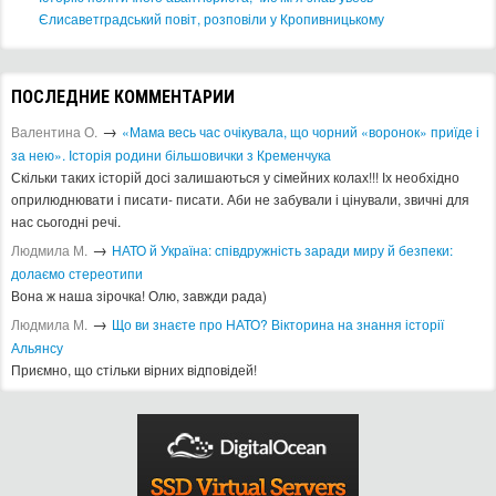
Єлисаветградський повіт, розповіли у Кропивницькому
ПОСЛЕДНИЕ КОММЕНТАРИИ
→
Валентина О.
«Мама весь час очікувала, що чорний «воронок» приїде і
за нею». Історія родини більшовички з Кременчука
Скільки таких історій досі залишаються у сімейних колах!!! Іх необхідно
оприлюднювати і писати- писати. Аби не забували і цінували, звичні для
нас сьогодні речі.
→
Людмила М.
​НАТО й Україна: співдружність заради миру й безпеки:
долаємо стереотипи
Вона ж наша зірочка! Олю, завжди рада)
→
Людмила М.
Що ви знаєте про НАТО? Вікторина на знання історії
Альянсу ​
Приємно, що стільки вірних відповідей!