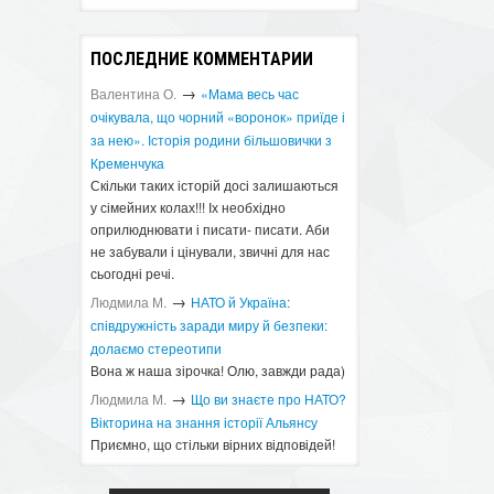
ПОСЛЕДНИЕ КОММЕНТАРИИ
→
Валентина О.
«Мама весь час
очікувала, що чорний «воронок» приїде і
за нею». Історія родини більшовички з
Кременчука
Скільки таких історій досі залишаються
у сімейних колах!!! Іх необхідно
оприлюднювати і писати- писати. Аби
не забували і цінували, звичні для нас
сьогодні речі.
→
Людмила М.
​НАТО й Україна:
співдружність заради миру й безпеки:
долаємо стереотипи
Вона ж наша зірочка! Олю, завжди рада)
→
Людмила М.
Що ви знаєте про НАТО?
Вікторина на знання історії Альянсу ​
Приємно, що стільки вірних відповідей!