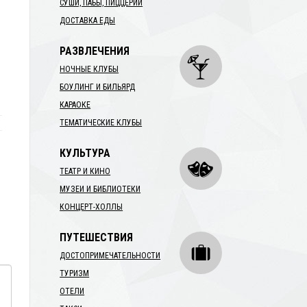
СУШИ, ПАБЫ, ПИЦЦЕРИИ
ДОСТАВКА ЕДЫ
РАЗВЛЕЧЕНИЯ
НОЧНЫЕ КЛУБЫ
БОУЛИНГ И БИЛЬЯРД
КАРАОКЕ
ТЕМАТИЧЕСКИЕ КЛУБЫ
КУЛЬТУРА
ТЕАТР И КИНО
МУЗЕИ И БИБЛИОТЕКИ
КОНЦЕРТ-ХОЛЛЫ
ПУТЕШЕСТВИЯ
ДОСТОПРИМЕЧАТЕЛЬНОСТИ
ТУРИЗМ
ОТЕЛИ