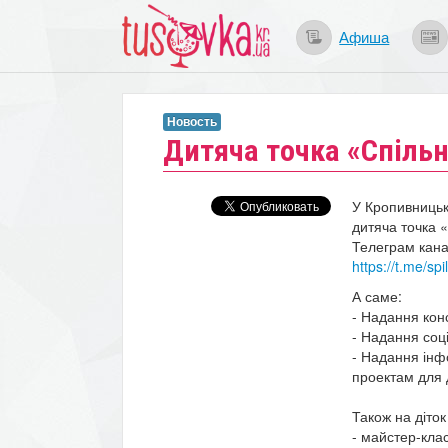
Афиша
Новость
Дитяча точка «Спіль
У Кропивницьк
дитяча точка 
Телеграм кана
https://t.me/sp
А саме:
- Надання кон
- Надання соц
- Надання інф
проектам для д
Також на діток
- майстер-кла