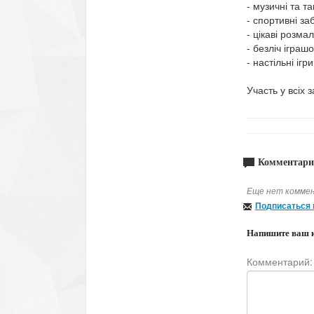
- музичні та т
- спортивні за
- цікаві розма
- безліч іграшо
- настільні ігри
Участь у всіх 
Комментари
Еще нет коммен
Подписаться 
Напишите ваш 
Комментарий: