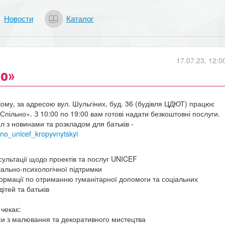
Новости
Каталог
17.07.23, 12:0
но»
ому, за адресою вул. Шульгіних, буд. 36 (будівля ЦДЮТ) працює
«Спільно».
З 10:00 по 19:00 вам готові надати безкоштовні послуги.
л з новинами та розкладом для батьків -
ilno_unicef_kropyvnytskyi
сультації щодо проектів та послуг UNICEF
іально-психологічної підтримки
ормації по отриманню гуманітарної допомоги та соціальних
ітей та батьків
 чекає:
си з малювання та декоративного мистецтва