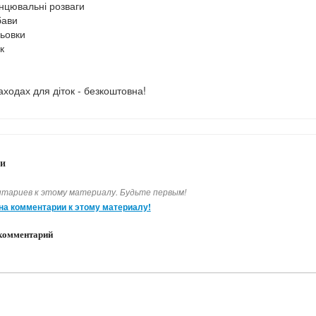
анцювальні розваги
бави
льовки
к
заходах для діток - безкоштовна!
и
тариев к этому материалу. Будьте первым!
на комментарии к этому материалу!
комментарий