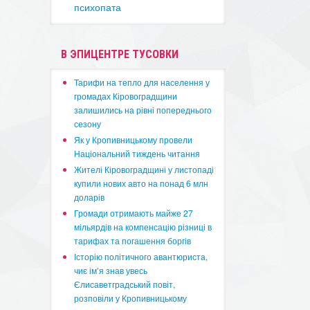
психопата
В ЭПИЦЕНТРЕ ТУСОВКИ
​Тарифи на тепло для населення у
громадах Кіровоградщини
залишились на рівні попереднього
сезону
​Як у Кропивницькому провели
Національний тиждень читання
​Жителі Кіровоградщині у листопаді
купили нових авто на понад 6 млн
доларів
​Громади отримають майже 27
мільярдів на компенсацію різниці в
тарифах та погашення боргів
Історію політичного авантюриста,
чиє ім’я знав увесь
Єлисаветградський повіт,
розповіли у Кропивницькому