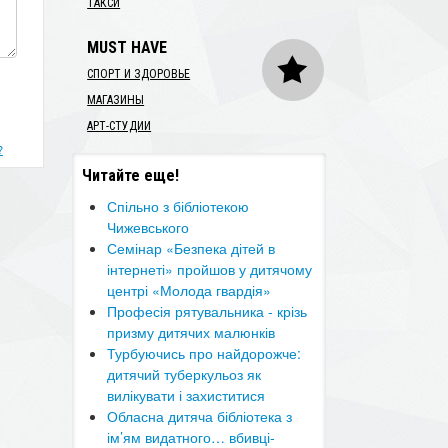
ТАКСИ
MUST HAVE
СПОРТ И ЗДОРОВЬЕ
МАГАЗИНЫ
АРТ-СТУДИИ
?
Читайте еще!
​Спільно з бібліотекою
Чижевського
Семінар «Безпека дітей в
інтернеті» пройшов у дитячому
центрі «Молода гвардія»
Професія рятувальника - крізь
призму дитячих малюнків
​Турбуючись про найдорожче:
дитячий туберкульоз як
вилікувати і захиститися
Обласна дитяча бібліотека з
ім’ям видатного… вбивці-