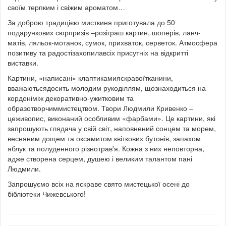
своїм терпким і свіжим ароматом…
За доброю традицією мисткиня приготувала до 50
подарункових сюрпризів –розіграш картин, шоперів, ланч-
матів, ляльок-мотанок, сумок, прихваток, серветок. Атмосфера
позитиву та радостізахопилавсіх присутніх на відкритті
виставки.
Картини, «написані» клаптикамияскравоїтканини,
вважаютьсядосить молодим рукоділлям, щознаходиться на
кордоніміж декоративно-ужитковим та
образотворчиммистецтвом. Твори Людмили Кривенко –
цеживопис, виконаний особливим «фарбами». Це картини, які
запрошують глядача у свій світ, наповнений сонцем та морем,
весняним дощем та оксамитом квіткових бутонів, запахом
яблук та полуденного різнотрав'я. Кожна з них неповторна,
адже створена серцем, душею і великим талантом пані
Людмили.
Запрошуємо всіх на яскраве свято мистецької осені до
бібліотеки Чижевського!