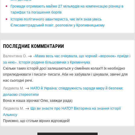
​Громади отримають майже 27 мільярдів на компенсацію різниці в
тарифах та погашення боргів
Історію політичного авантюриста, чиє ім’я знав увесь
Єлисаветградський повіт, розповіли у Кропивницькому
ПОСЛЕДНИЕ КОММЕНТАРИИ
→
Валентина О.
«Мама весь час очікувала, що чорний «воронок» приїде і
за нею». Історія родини більшовички з Кременчука
Скільки таких історій досі залишаються у сімейних колах!!! Іх необхідно
оприлюднювати і писати- писати. Аби не забували і цінували, звичні для
нас сьогодні речі.
→
Людмила М.
​НАТО й Україна: співдружність заради миру й безпеки:
долаємо стереотипи
Вона ж наша зірочка! Олю, завжди рада)
→
Людмила М.
Що ви знаєте про НАТО? Вікторина на знання історії
Альянсу ​
Приємно, що стільки вірних відповідей!