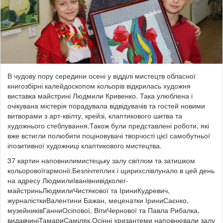
В чудову пору середини осені у відділі мистецтв обласної
книгозбірні калейдоскопом кольорів відкрилась художня
виставка майстрині Людмили Кривенко. Така улюблена і
очікувана містерія порадувала відвідувачів та гостей новими
витворами з арт-квілту, крейзі, клаптикового шитва та
художнього стеблування.Також були представлені роботи, які
вже встигли полюбити поціновувачі творчості цієї самобутньої
іпозитивної художниці клаптикового мистецтва.
37 картин наповнилимистецьку залу світлом та затишком
кольоровоїгармонії.Безлічтеплих і щирихслівлунало в цей день
на адресу ЛюдмилиІванівнивідколег-
майстриньЛюдмилиЧистякової та ІриниКудревич,
журналісткиВалентини Бажан, меценатки ІриниСаєнко,
музейниківГанниОсіпової, ВітиЧернової та Павла Рибалка,
видавчиніТамариСаміляк.Осінні хризантеми наповнювали залу