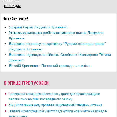
АРТ-СТУДИИ
Читайте еще!
​Яскраві барви Людмили Кривенко
Унікальна виставка робіт клаптикового шитва Людмили
Кривенко
Виставка печворку та артквілту “Руками створена краса”
Людмили Кривенко
​Виставка, відкладена війною: Особисте і Кольорове Тетяни
Діанової
Віталій Кривенко - Почесний громадянин міста
В ЭПИЦЕНТРЕ ТУСОВКИ
​Тарифи на тепло для населення у громадах Кіровоградщини
залишились на рівні попереднього сезону
​Як у Кропивницькому провели Національний тиждень читання
​Жителі Кіровоградщині у листопаді купили нових авто на понад 6
млн доларів