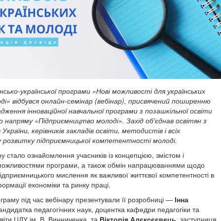
сько-української програми «Нові можливості для українських
ді» відбувся онлайн-семінар (вебінар), присвячений поширенню
адження інноваційної навчальної програми з позашкільної освіти
 напряму «Підприємництво молоді». Захід об’єднав освітян з
в України, керівників закладів освіти, методистів і всіх
у розвитку підприємницької компетентності молоді.
у стало ознайомлення учасників із концепцією, змістом і
можливостями програми, а також обмін напрацюваннями щодо
дприємницького мислення як важливої життєвої компетентності в
ормації економіки та ринку праці.
граму під час вебінару презентували її розробниці —
Інна
кандидатка педагогічних наук, доцентка кафедри педагогіки та
віти ЦДУ ім. В. Винниченка, та
Вікторія Алєксєєвець
, заступниця