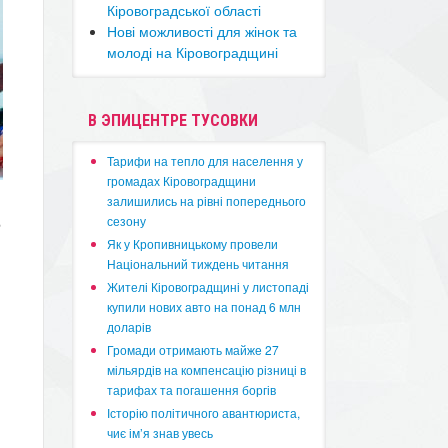
Кіровоградської області
​Нові можливості для жінок та
молоді на Кіровоградщині
В ЭПИЦЕНТРЕ ТУСОВКИ
​Тарифи на тепло для населення у
громадах Кіровоградщини
залишились на рівні попереднього
сезону
е
​Як у Кропивницькому провели
Національний тиждень читання
​Жителі Кіровоградщині у листопаді
купили нових авто на понад 6 млн
,
доларів
​Громади отримають майже 27
мільярдів на компенсацію різниці в
тарифах та погашення боргів
Історію політичного авантюриста,
чиє ім’я знав увесь