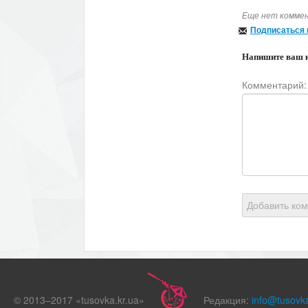
Еще нет коммен
Подписаться 
Напишите ваш 
Комментарий:
Добавить ко
© 2013–2017 «tusovka.kr.ua»
Редакция:
info@tusovka