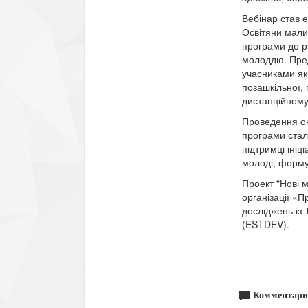
Вебінар став 
Освітяни мали
програми до р
молоддю. Пред
учасниками як
позашкільної, 
дистанційному
Проведення он
програми стал
підтримці іні
молоді, формув
Проект “Нові м
організації «
досліджень із
(ESTDEV).
Комментари