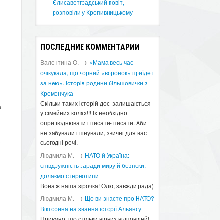
Єлисаветградський повіт,
розповіли у Кропивницькому
ПОСЛЕДНИЕ КОММЕНТАРИИ
→
Валентина О.
«Мама весь час
очікувала, що чорний «воронок» приїде і
за нею». Історія родини більшовички з
Кременчука
Скільки таких історій досі залишаються
а
у сімейних колах!!! Іх необхідно
оприлюднювати і писати- писати. Аби
не забували і цінували, звичні для нас
х
сьогодні речі.
→
Людмила М.
​НАТО й Україна:
співдружність заради миру й безпеки:
долаємо стереотипи
Вона ж наша зірочка! Олю, завжди рада)
→
Людмила М.
Що ви знаєте про НАТО?
Вікторина на знання історії Альянсу ​
Приємно, що стільки вірних відповідей!