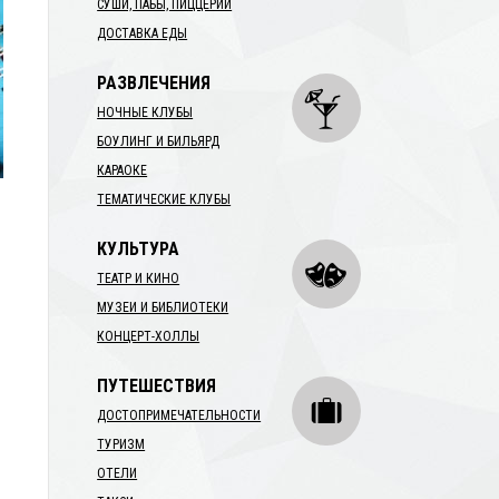
СУШИ, ПАБЫ, ПИЦЦЕРИИ
ДОСТАВКА ЕДЫ
РАЗВЛЕЧЕНИЯ
НОЧНЫЕ КЛУБЫ
БОУЛИНГ И БИЛЬЯРД
КАРАОКЕ
ТЕМАТИЧЕСКИЕ КЛУБЫ
КУЛЬТУРА
ТЕАТР И КИНО
МУЗЕИ И БИБЛИОТЕКИ
КОНЦЕРТ-ХОЛЛЫ
ПУТЕШЕСТВИЯ
ДОСТОПРИМЕЧАТЕЛЬНОСТИ
ТУРИЗМ
ОТЕЛИ