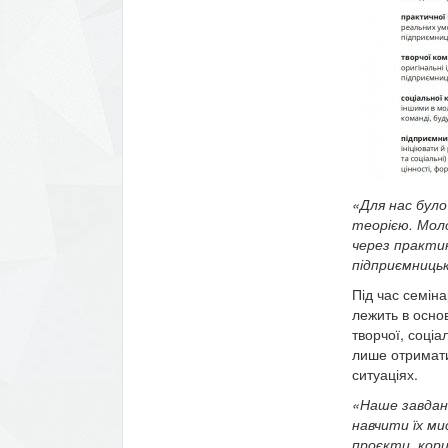
«Для нас бул
теорією. Моло
через практик
підприємницьк
Під час семіна
лежить в осно
творчої, соці
лише отримати
ситуаціях.
«Наше завдан
навчити їх м
проєкти, кори