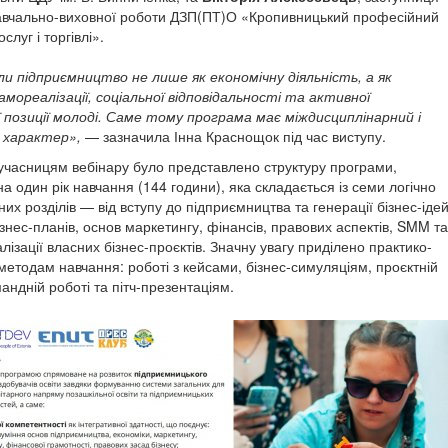
авчально-виховної роботи ДЗП(ПТ)О «Кропивницький професійний
слуг і торгівлі».
и підприємництво не лише як економічну діяльність, а як
мореалізації, соціальної відповідальності та активної
 позиції молоді. Саме тому програма має міждисциплінарний і
 характер»,
— зазначила Інна Краснощок під час виступу.
учасницям вебінару було представлено структуру програми,
а один рік навчання (144 години), яка складається із семи логічно
их розділів — від вступу до підприємництва та генерації бізнес-іде
знес-планів, основ маркетингу, фінансів, правових аспектів, SMM та
лізації власних бізнес-проєктів. Значну увагу приділено практико-
методам навчання: роботі з кейсами, бізнес-симуляціям, проєктній
мандній роботі та пітч-презентаціям.