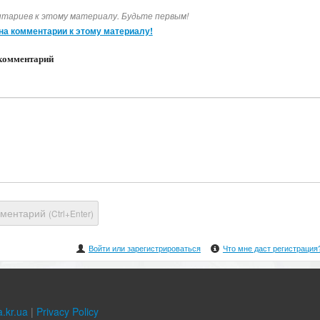
тариев к этому материалу. Будьте первым!
на комментарии к этому материалу!
комментарий
мментарий
(Ctrl+Enter)
Войти или зарегистрироваться
Что мне даст регистрация
.kr.ua
|
Privacy Policy