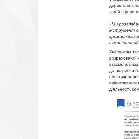
директора з н
ліцей сфери по
«Ми розглядал
інструмент са
громадянської
гуманітарний
Учасникам та 
розрахованої н
взаємопов’язан
до розробки бі
практичної реа
орієнтованим 
діяльності, ко