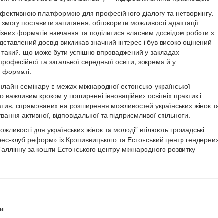
ефективною платформою для професійного діалогу та нетворкінгу.
 змогу поставити запитання, обговорити можливості адаптації
ізних форматів навчання та поділитися власним досвідом роботи з
ставлений досвід викликав значний інтерес і був високо оцінений
 такий, що може бути успішно впроваджений у закладах
професійної та загальної середньої освіти, зокрема й у
 форматі.
лайн-семінару в межах міжнародної естонсько-української
о важливим кроком у поширенні інноваційних освітніх практик і
ціатив, спрямованих на розширення можливостей українських жінок т
ання активної, відповідальної та підприємливої спільноти.
ожливості для українських жінок та молоді” втілюють громадські
Прес-клуб реформ» із Кропивницького та Естонський центр гендерни
 Таллінну за кошти Естонського центру міжнародного розвитку
и