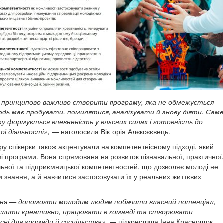
о принципово важливо створити програму, яка не обмежується
дь має пробувати, помилятися, аналізувати й знову діяти. Сам
у формується впевненість у власних силах і готовність до
ої діяльності»,
— наголосила Вікторія Алєксєєвець.
ру спікерки також акцентували на компетентнісному підході, який
ві програми. Вона спрямована на розвиток пізнавальної, практичної
альної та підприємницької компетентностей, що дозволяє молоді не
 знання, а й навчитися застосовувати їх у реальних життєвих
ня — допомогти молодим людям побачити власний потенціал,
ислити креативно, працювати в команді та створювати
сні для громади й суспільства»,
— підкреслила Інна Краснощок.