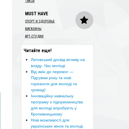
ТАКСИ
MUST HAVE
СПОРТ И ЗДОРОВЬЕ
МАГАЗИНЫ
АРТ-СТУДИИ
Читайте еще!
й
Литовський досвід впливу на
владу. Час молоді
​Від змін до перемог —
Підсумки року та нові
горизонти для молоді та
громад!
Інноваційну навчальну
програму з підприємництва
для молоді апробують у
Кропивницькому
Нові можливості для
українських жінок та молоді