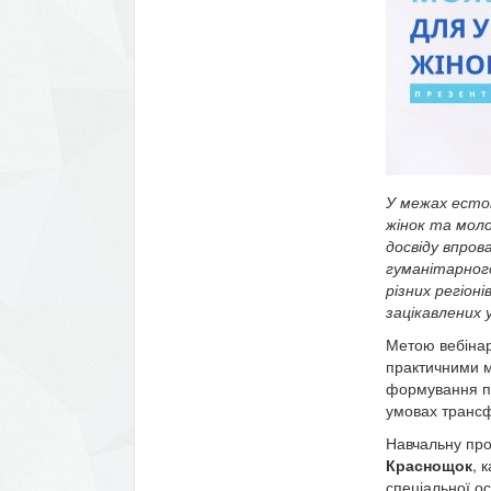
У межах естон
жінок та моло
досвіду впров
гуманітарного
різних регіоні
зацікавлених 
Метою вебінар
практичними 
формування пі
умовах трансф
Навчальну про
Краснощок
, 
спеціальної ос