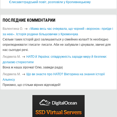
Єлисаветградський повіт, розповіли у Кропивницькому
ПОСЛЕДНИЕ КОММЕНТАРИИ
→
Валентина О.
«Мама весь час очікувала, що чорний «воронок» приїде і
за нею». Історія родини більшовички з Кременчука
Скільки таких історій досі залишаються у сімейних колах!!! Іх необхідно
оприлюднювати і писати- писати. Аби не забували і цінували, звичні для
нас сьогодні речі.
→
Людмила М.
​НАТО й Україна: співдружність заради миру й безпеки:
долаємо стереотипи
Вона ж наша зірочка! Олю, завжди рада)
→
Людмила М.
Що ви знаєте про НАТО? Вікторина на знання історії
Альянсу ​
Приємно, що стільки вірних відповідей!