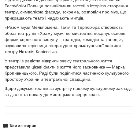
Республіки Польща познайомили гостей з історією створення
театру, символікою фасаду, зокрема, розповіли про муз, що
прикрашають театр і надихають митців.
«Разом музи Мельпомена, Талія та Терпсіхора створюють
образ театру як «Храму муз», де мистецтво поєднує основні
форми сценічного виступу – трагедію, комедію та танець», —
відзначила керівниця літературно-драматургічної частини
театру Наталія Копієвська.
У театрі з радістю відкрили завісу театрального життя,
представили цікаві факти з життя його засновника — Марка
Кропивницького. Раді були поділитися частинкою культурного
простору України й театральної спадщини.
Щиро дякуємо гостям за зустріч у нашому культурному закладі,
за діалог та повагу до мистецького серця краю.
Комментарии