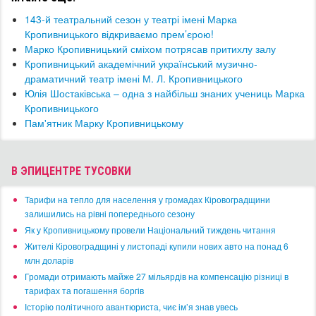
143-й театральний сезон у театрі імені Марка
Кропивницького відкриваємо прем’єрою!
Марко Кропивницький сміхом потрясав притихлу залу
Кропивницький академічний український музично-
драматичний театр імені М. Л. Кропивницького
Юлія Шостаківська – одна з найбільш знаних учениць Марка
Кропивницького
Пам'ятник Марку Кропивницькому
В ЭПИЦЕНТРЕ ТУСОВКИ
​Тарифи на тепло для населення у громадах Кіровоградщини
залишились на рівні попереднього сезону
​Як у Кропивницькому провели Національний тиждень читання
​Жителі Кіровоградщині у листопаді купили нових авто на понад 6
млн доларів
​Громади отримають майже 27 мільярдів на компенсацію різниці в
тарифах та погашення боргів
Історію політичного авантюриста, чиє ім’я знав увесь