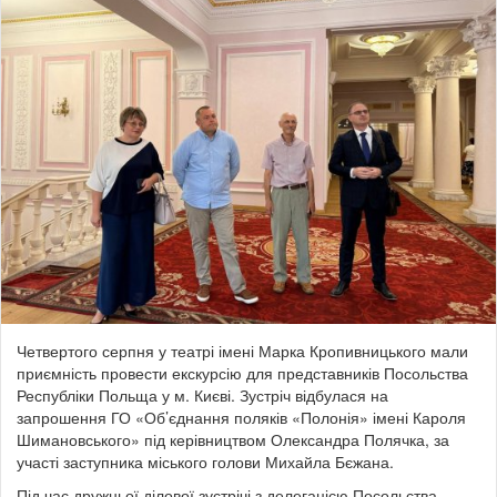
Четвертого серпня у театрі імені Марка Кропивницького мали
приємність провести екскурсію для представників Посольства
Республіки Польща у м. Києві. Зустріч відбулася на
запрошення ГО «Об’єднання поляків «Полонія» імені Кароля
Шимановського» під керівництвом Олександра Полячка, за
участі заступника міського голови Михайла Бєжана.
Під час дружньої ділової зустрічі з делегацією Посольства