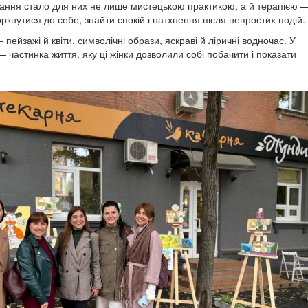
ання стало для них не лише мистецькою практикою, а й терапією 
кнутися до себе, знайти спокій і натхнення після непростих подій.
пейзажі й квіти, символічні образи, яскраві й ліричні водночас. У
— частинка життя, яку ці жінки дозволили собі побачити і показати