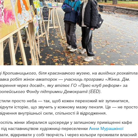
і Кропивницького, біля краєзнавчого музею, на вихідних розквітла
авка робіт жінок-аматорок — учасниць програми «Жінка. Дім.
орення через досвід», яку втілює ГО «Прес-клуб реформ» за
ропейського Фонду підтримки Демократії (EED).
стили просто неба — так, щоб кожен перехожий міг зупинитися,
ідчути історію, що звучить у кожному мазку пензля. Це — не просто
відчення внутрішньої сили, спільності й відродження.
 поспіль жінки збиралися щосереди у затишному приміщенні кафе
 під наставництвом художниці-переселенки
Анни Мурашкіної
ти, відкривати у собі творчість і через кольори проживати власний