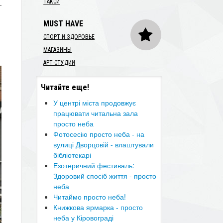
ТАКСИ
—
MUST HAVE
СПОРТ И ЗДОРОВЬЕ
МАГАЗИНЫ
АРТ-СТУДИИ
Читайте еще!
У центрі міста продовжує
працювати читальна зала
просто неба
Фотосесію просто неба - на
вулиці Дворцовій - влаштували
бібліотекарі
Езотеричний фестиваль:
Здоровий спосіб життя - просто
неба
Читаймо просто неба!
Книжкова ярмарка - просто
неба у Кіровограді