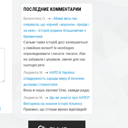
ПОСЛЕДНИЕ КОММЕНТАРИИ
→
Валентина О.
«Мама весь час
очікувала, що чорний «воронок» приїде і
за нею». Історія родини більшовички з
Кременчука
Скільки таких історій досі залишаються
у сімейних колах!!! Іх необхідно
оприлюднювати і писати- писати. Аби
не забували і цінували, звичні для нас
сьогодні речі.
→
Людмила М.
​НАТО й Україна:
співдружність заради миру й безпеки:
долаємо стереотипи
Вона ж наша зірочка! Олю, завжди рада)
→
Людмила М.
Що ви знаєте про НАТО?
Вікторина на знання історії Альянсу ​
?
Приємно, що стільки вірних відповідей!