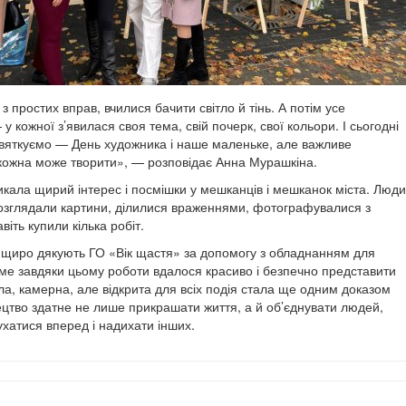
 простих вправ, вчилися бачити світло й тінь. А потім усе
у кожної з’явилася своя тема, свій почерк, свої кольори. І сьогодні
святкуємо — День художника і наше маленьке, але важливе
 кожна може творити», — розповідає Анна Мурашкіна.
икала щирий інтерес і посмішки у мешканців і мешканок міста. Люди
озглядали картини, ділилися враженнями, фотографувалися з
віть купили кілька робіт.
 щиро дякують ГО «Вік щастя» за допомогу з обладнанням для
ме завдяки цьому роботи вдалося красиво і безпечно представити
ла, камерна, але відкрита для всіх подія стала ще одним доказом
ецтво здатне не лише прикрашати життя, а й об’єднувати людей,
ухатися вперед і надихати інших.