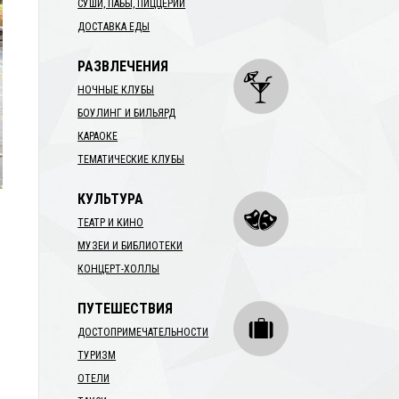
СУШИ, ПАБЫ, ПИЦЦЕРИИ
ДОСТАВКА ЕДЫ
РАЗВЛЕЧЕНИЯ
НОЧНЫЕ КЛУБЫ
БОУЛИНГ И БИЛЬЯРД
КАРАОКЕ
ТЕМАТИЧЕСКИЕ КЛУБЫ
КУЛЬТУРА
ТЕАТР И КИНО
МУЗЕИ И БИБЛИОТЕКИ
КОНЦЕРТ-ХОЛЛЫ
ПУТЕШЕСТВИЯ
ДОСТОПРИМЕЧАТЕЛЬНОСТИ
ТУРИЗМ
ОТЕЛИ