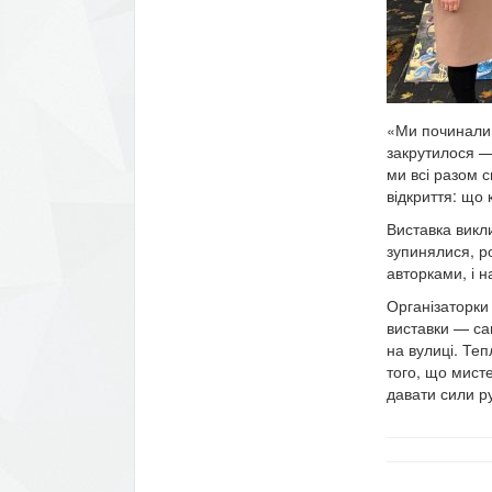
«Ми починали з
закрутилося — 
ми всі разом 
відкриття: що
Виставка викл
зупинялися, р
авторками, і на
Організаторки
виставки — са
на вулиці. Теп
того, що мист
давати сили р