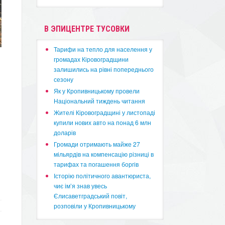
В ЭПИЦЕНТРЕ ТУСОВКИ
​Тарифи на тепло для населення у
громадах Кіровоградщини
залишились на рівні попереднього
сезону
​Як у Кропивницькому провели
Національний тиждень читання
​Жителі Кіровоградщині у листопаді
купили нових авто на понад 6 млн
доларів
​Громади отримають майже 27
мільярдів на компенсацію різниці в
тарифах та погашення боргів
Історію політичного авантюриста,
чиє ім’я знав увесь
Єлисаветградський повіт,
розповіли у Кропивницькому