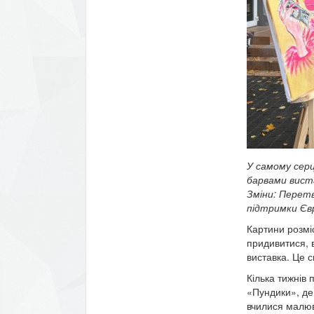
У самому серц
барвами вист
Зміни: Перетв
підтримки Єв
Картини розмі
придивитися, в
виставка. Це с
Кілька тижнів
«Пундики», де
вчилися малюва