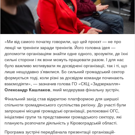
«Ми від самого початку говорили, що цей проєкт — не про
лекції чи тренінги заради тренінгів. Його головна ідея —
допомогти організаціям знайти одне одного, зрозуміти, де їхні
сильні сторони і як вони можуть працювати разом. І для нас
було важливо мотивувати як досвідчені організації, так і ті, що
лише нещодавно з’явилися. Бо сильний громадський сектор
формується тоді, коли різні за досвідом команди починають
взаємодіяти», — зазначив голова ГО «СКЦ «Задзеркалля»
Олександр Кашлаков
, який модерував фінальну зустріч.
Фінальний захід став відкритою платформою для ширшої
спільноти громадянського суспільства регіону. До участі були
запрошені місцеві громадські організації, релоковані ОГС,
ініціативні групи та представники громадського сектору, які
планують розпочати діяльність у Кіровоградській області.
Програма зустрічі передбачала презентації організацій-