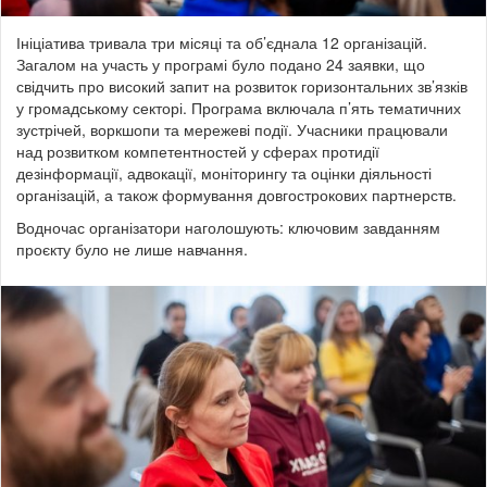
Ініціатива тривала три місяці та об’єднала 12 організацій.
Загалом на участь у програмі було подано 24 заявки, що
свідчить про високий запит на розвиток горизонтальних зв’язків
у громадському секторі.
Програма включала п’ять тематичних
зустрічей, воркшопи та мережеві події. Учасники працювали
над розвитком компетентностей у сферах протидії
дезінформації, адвокації, моніторингу та оцінки діяльності
організацій, а також формування довгострокових партнерств.
Водночас організатори наголошують: ключовим завданням
проєкту було не лише навчання.