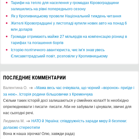
​Тарифи на тепло для населення у громадах Кіровоградщини
залишились на рівні попереднього сезону
​Як у Кропивницькому провели Національний тиждень читання
​Жителі Кіровоградщині у листопаді купили нових авто на понад 6
млн доларів
​Громади отримають майже 27 мільярдів на компенсацію різниці в
тарифах та погашення боргів
Історію політичного авантюриста, чиє ім’я знав увесь
Єлисаветградський повіт, розповіли у Кропивницькому
ПОСЛЕДНИЕ КОММЕНТАРИИ
→
Валентина О.
«Мама весь час очікувала, що чорний «воронок» приїде і
за нею». Історія родини більшовички з Кременчука
Скільки таких історій досі залишаються у сімейних колах!!! Іх необхідно
оприлюднювати і писати- писати. Аби не забували і цінували, звичні для
нас сьогодні речі.
→
Людмила М.
​НАТО й Україна: співдружність заради миру й безпеки:
долаємо стереотипи
Вона ж наша зірочка! Олю, завжди рада)