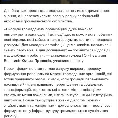
Для багатьох проєкт став можливістю не лише отримати нові
знання, а й переосмислити власну роль у регіональній
екосистемі громадянського суспільства.
«Сьогодні громадським організаціям дуже важливо
підтримувати одна одну. Такі події дають можливість побачити
нові підходи, нові кейси, а також зрозуміти, що ти не працюєш
у вакуумі. Для молодих організацій це можливість навчитися і
знайти партнерів, а для досвідчених — посилити свій досвід і
масштабувати роботу», — зазначила голова ГО «Незламні
Берегині»
Ольга Просянік
, учасниця проєкту.
Проєкт фактично став точкою запуску ширшого процесу —
формування регіональної мережі громадських організацій, які
готові працювати разом.
У часи, коли громади переживають
наслідки війни, внутрішнього переміщення та соціальних
трансформацій, горизонтальні зв’язки між організаціями
стають не менш важливими, ніж фінансування чи інституційна
підтримка.
І саме такі зустрічі з живим діалогом, новими
знайомствами та конкретними домовленостями — поступово
формують нову інфраструктуру громадянського суспільства
регіону.