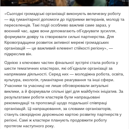
«Сьогодні громадські організації виконують величезну роботу
— від гуманітарної допомоги до підтримки ветеранів, молоді та
переселенців. Такі події особливо важливі саме зараз, у
воєнний час, адже вони допомагають об’єднувати зусилля,
формувати довіру та створювати сильні партнерства. Для
Кіровоградщини розвиток активної мережі громадських
організацій — це важливий елемент стійкості регіону», —
підкреслив він.
Однією з ключових частин фінальної зустрічі стала робота у
шести тематичних кластерах, які об’єднали організації за
напрямами діяльності. Серед них — молодіжна робота, освіта,
культура, екологія, гуманітарне реагування та інші сфери.
Учасники та учасниці не лише обговорювали актуальні
виклики, а й формували спільні ідеї для майбутніх ініціатив. За
результатами роботи кластерів були напрацьовані
рекомендації та пропозиції щодо подальшої співпраці
організацій. Ці напрацювання, за словами організаторів,
стануть своєрідною дорожньою картою розвитку партнерств у
регіоні. Самі ж кластери планують продовжити роботу
протягом наступного року.