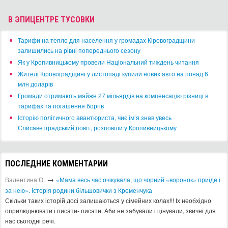
В ЭПИЦЕНТРЕ ТУСОВКИ
​Тарифи на тепло для населення у громадах Кіровоградщини
залишились на рівні попереднього сезону
​Як у Кропивницькому провели Національний тиждень читання
​Жителі Кіровоградщині у листопаді купили нових авто на понад 6
млн доларів
​Громади отримають майже 27 мільярдів на компенсацію різниці в
тарифах та погашення боргів
Історію політичного авантюриста, чиє ім’я знав увесь
Єлисаветградський повіт, розповіли у Кропивницькому
ПОСЛЕДНИЕ КОММЕНТАРИИ
→
Валентина О.
«Мама весь час очікувала, що чорний «воронок» приїде і
за нею». Історія родини більшовички з Кременчука
Скільки таких історій досі залишаються у сімейних колах!!! Іх необхідно
оприлюднювати і писати- писати. Аби не забували і цінували, звичні для
нас сьогодні речі.