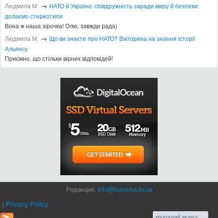
→
Людмила М.
​НАТО й Україна: співдружність заради миру й безпеки:
долаємо стереотипи
Вона ж наша зірочка! Олю, завжди рада)
→
Людмила М.
Що ви знаєте про НАТО? Вікторина на знання історії
Альянсу ​
Приємно, що стільки вірних відповідей!
Редакция:
info@tusovka.kr.ua
|
Privacy Policy