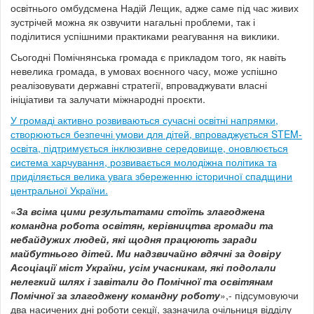
освітнього омбудсмена Надій Лещик, адже саме під час живих
зустрічей можна як озвучити нагальні проблеми, так і
поділитися успішними практиками реагування на виклики.
Сьогодні Помічнянська громада є прикладом того, як навіть
невелика громада, в умовах воєнного часу, може успішно
реалізовувати державні стратегії, впроваджувати власні
ініціативи та залучати міжнародні проєкти.
У громаді активно розвиваються сучасні освітні напрямки,
створюються безпечні умови для дітей, впроваджується STEM-
освіта, підтримується інклюзивне середовище, оновлюється
система харчування, розвивається молодіжна політика та
приділяється велика увага збереженню історичної спадщини
центральної України.
«
За всіма цими результатами стоїть злагоджена
командна робота освітян, керівництва громади та
небайдужих людей, які щодня працюють заради
майбутнього дітей. Ми
надзвичайно вдячні за довіру
Асоціації міст України, усім учасникам, які подолали
нелегкий шлях і завітали до Помічної та освітянам
Помічної за злагоджену командну робот
у
»,- підсумовуючи
два насичених дні роботи секції, зазначила очільниця відділу