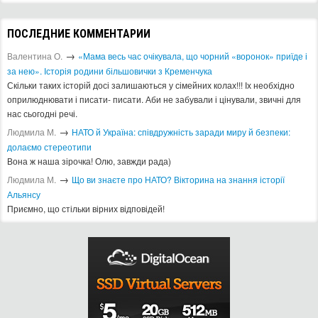
ПОСЛЕДНИЕ КОММЕНТАРИИ
→
Валентина О.
«Мама весь час очікувала, що чорний «воронок» приїде і
за нею». Історія родини більшовички з Кременчука
Скільки таких історій досі залишаються у сімейних колах!!! Іх необхідно
оприлюднювати і писати- писати. Аби не забували і цінували, звичні для
нас сьогодні речі.
→
Людмила М.
​НАТО й Україна: співдружність заради миру й безпеки:
долаємо стереотипи
Вона ж наша зірочка! Олю, завжди рада)
→
Людмила М.
Що ви знаєте про НАТО? Вікторина на знання історії
Альянсу ​
Приємно, що стільки вірних відповідей!