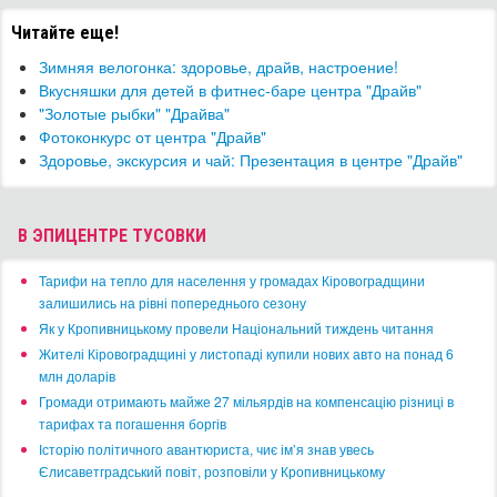
Читайте еще!
Зимняя велогонка: здоровье, драйв, настроение!
Вкусняшки для детей в фитнес-баре центра "Драйв"
"Золотые рыбки" "Драйва"
Фотоконкурс от центра "Драйв"
Здоровье, экскурсия и чай: Презентация в центре "Драйв"
В ЭПИЦЕНТРЕ ТУСОВКИ
​Тарифи на тепло для населення у громадах Кіровоградщини
залишились на рівні попереднього сезону
​Як у Кропивницькому провели Національний тиждень читання
​Жителі Кіровоградщині у листопаді купили нових авто на понад 6
млн доларів
​Громади отримають майже 27 мільярдів на компенсацію різниці в
тарифах та погашення боргів
Історію політичного авантюриста, чиє ім’я знав увесь
Єлисаветградський повіт, розповіли у Кропивницькому