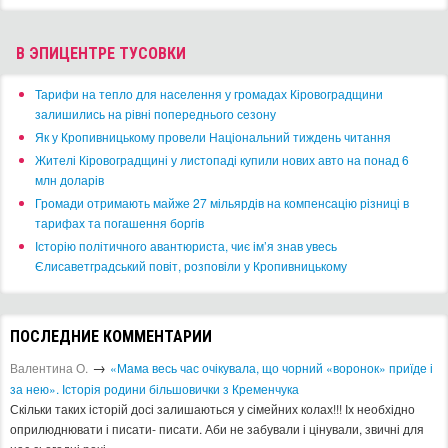
В ЭПИЦЕНТРЕ ТУСОВКИ
​Тарифи на тепло для населення у громадах Кіровоградщини
залишились на рівні попереднього сезону
​Як у Кропивницькому провели Національний тиждень читання
​Жителі Кіровоградщині у листопаді купили нових авто на понад 6
млн доларів
​Громади отримають майже 27 мільярдів на компенсацію різниці в
тарифах та погашення боргів
Історію політичного авантюриста, чиє ім’я знав увесь
Єлисаветградський повіт, розповіли у Кропивницькому
ПОСЛЕДНИЕ КОММЕНТАРИИ
→
Валентина О.
«Мама весь час очікувала, що чорний «воронок» приїде і
за нею». Історія родини більшовички з Кременчука
Скільки таких історій досі залишаються у сімейних колах!!! Іх необхідно
оприлюднювати і писати- писати. Аби не забували і цінували, звичні для