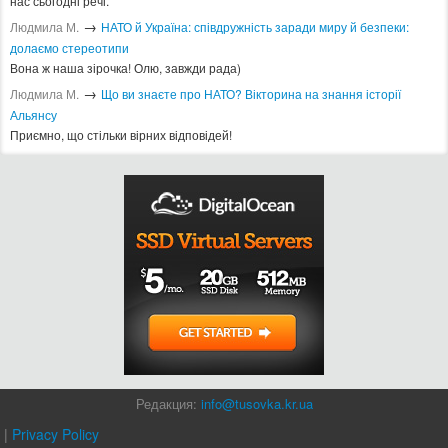
нас сьогодні речі.
→
Людмила М.
​НАТО й Україна: співдружність заради миру й безпеки:
долаємо стереотипи
Вона ж наша зірочка! Олю, завжди рада)
→
Людмила М.
Що ви знаєте про НАТО? Вікторина на знання історії
Альянсу ​
Приємно, що стільки вірних відповідей!
Редакция:
info@tusovka.kr.ua
|
Privacy Policy