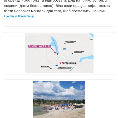
(в оренду - 500 грн.) та інші розваги. Вхід на пляж: 50 грн. з
людини (дітям безкоштовно). Біля води працює кафе, можна
взяти напрокат мангали для того, щоб посмажити шашлик.
Група у Фейсбуці