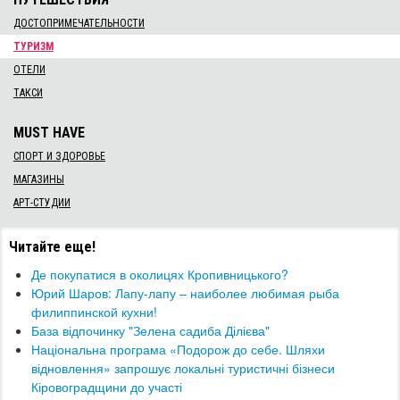
ДОСТОПРИМЕЧАТЕЛЬНОСТИ
ТУРИЗМ
ОТЕЛИ
ТАКСИ
MUST HAVE
СПОРТ И ЗДОРОВЬЕ
МАГАЗИНЫ
АРТ-СТУДИИ
Читайте еще!
Де покупатися в околицях Кропивницького?
Юрий Шаров: Лапу-лапу – наиболее любимая рыба
филиппинской кухни!
База відпочинку "Зелена садиба Ділієва"
​Національна програма «Подорож до себе. Шляхи
відновлення» запрошує локальні туристичні бізнеси
Кіровоградщини до участі