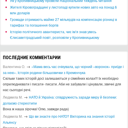
​Як у Кропивницькому провели Національний тиждень читання
​Жителі Кіровоградщині у листопаді купили нових авто на понад 6
млн доларів
​Громади отримають майже 27 мільярдів на компенсацію різниці в
тарифах та погашення боргів
Історію політичного авантюриста, чиє ім’я знав увесь
Єлисаветградський повіт, розповіли у Кропивницькому
ПОСЛЕДНИЕ КОММЕНТАРИИ
→
Валентина О.
«Мама весь час очікувала, що чорний «воронок» приїде і
за нею». Історія родини більшовички з Кременчука
Скільки таких історій досі залишаються у сімейних колах!!! Іх необхідно
оприлюднювати і писати- писати. Аби не забували і цінували, звичні для
нас сьогодні речі.
→
Людмила М.
​НАТО й Україна: співдружність заради миру й безпеки:
долаємо стереотипи
Вона ж наша зірочка! Олю, завжди рада)
→
Людмила М.
Що ви знаєте про НАТО? Вікторина на знання історії
Альянсу ​
Приємно, що стільки вірних відповідей!