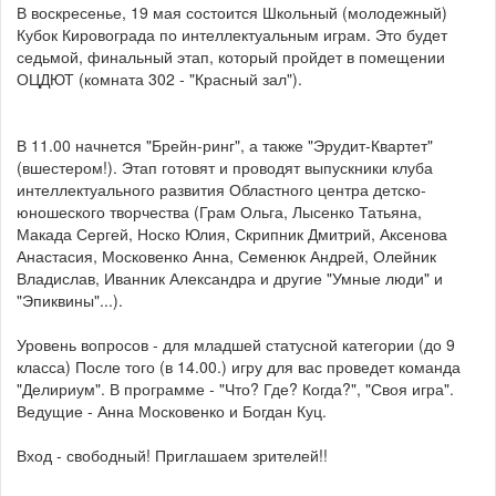
В воскресенье, 19 мая состоится Школьный (молодежный)
Кубок Кировограда по интеллектуальным играм. Это будет
седьмой, финальный этап, который пройдет в помещении
ОЦДЮТ (комната 302 - "Красный зал").
В 11.00 начнется "Брейн-ринг", а также "Эрудит-Квартет"
(вшестером!). Этап готовят и проводят выпускники клуба
интеллектуального развития Областного центра детско-
юношеского творчества (Грам Ольга, Лысенко Татьяна,
Макада Сергей, Носко Юлия, Скрипник Дмитрий, Аксенова
Анастасия, Московенко Анна, Семенюк Андрей, Олейник
Владислав, Иванник Александра и другие "Умные люди" и
"Эпиквины"...).
Уровень вопросов - для младшей статусной категории (до 9
класса) После того (в 14.00.) игру для вас проведет команда
"Делириум". В программе - "Что? Где? Когда?", "Своя игра".
Ведущие - Анна Московенко и Богдан Куц.
Вход - свободный! Приглашаем зрителей!!