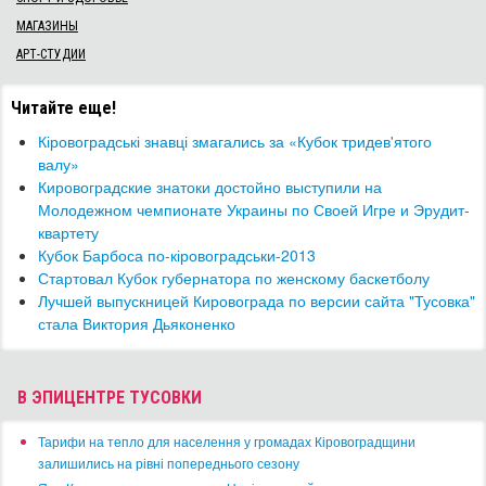
МАГАЗИНЫ
АРТ-СТУДИИ
Читайте еще!
Кіровоградські знавці змагались за «Кубок тридев'ятого
валу»
Кировоградские знатоки достойно выступили на
Молодежном чемпионате Украины по Своей Игре и Эрудит-
квартету
Кубок Барбоса по-кіровоградськи-2013
Стартовал Кубок губернатора по женскому баскетболу
Лучшей выпускницей Кировограда по версии сайта "Тусовка"
стала Виктория Дьяконенко
В ЭПИЦЕНТРЕ ТУСОВКИ
​Тарифи на тепло для населення у громадах Кіровоградщини
залишились на рівні попереднього сезону