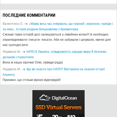
ПОСЛЕДНИЕ КОММЕНТАРИИ
→
Валентина О.
«Мама весь час очікувала, що чорний «воронок» приїде і
за нею». Історія родини більшовички з Кременчука
Скільки таких історій досі залишаються у сімейних колах!!! Іх необхідно
оприлюднювати і писати- писати. Аби не забували і цінували, звичні для
нас сьогодні речі.
→
Людмила М.
​НАТО й Україна: співдружність заради миру й безпеки:
долаємо стереотипи
Вона ж наша зірочка! Олю, завжди рада)
→
Людмила М.
Що ви знаєте про НАТО? Вікторина на знання історії
Альянсу ​
Приємно, що стільки вірних відповідей!