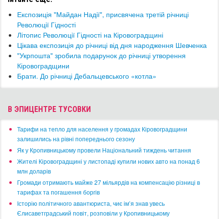
Експозиція "Майдан Надії", присвячена третій річниці
Революції Гідності
Літопис Революції Гідності на Кіровоградщині
Цікава експозиція до річниці від дня народження Шевченка
"Укрпошта" зробила подарунок до річниці утворення
Кіровоградщини
​Брати. До річниці Дебальцевського «котла»
В ЭПИЦЕНТРЕ ТУСОВКИ
​Тарифи на тепло для населення у громадах Кіровоградщини
залишились на рівні попереднього сезону
​Як у Кропивницькому провели Національний тиждень читання
​Жителі Кіровоградщині у листопаді купили нових авто на понад 6
млн доларів
​Громади отримають майже 27 мільярдів на компенсацію різниці в
тарифах та погашення боргів
Історію політичного авантюриста, чиє ім’я знав увесь
Єлисаветградський повіт, розповіли у Кропивницькому