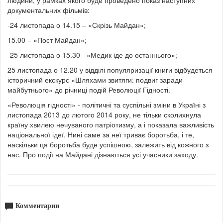
документальних фільмів:
-24 листопада о 14.15 – «Скрізь Майдан»;
15.00 – «Пост Майдан»;
-25 листопада о 15.30 - «Медик іде до останнього»;
25 листопада о 12.20 у відділі популяризації книги відбудеться
історичний екскурс «Шляхами звитяги: подвиг заради
майбутнього» до річниці подій Революції Гідності.
«Революція гідності» - політичні та суспільні зміни в Україні з
листопада 2013 до лютого 2014 року, не тільки сколихнула
країну хвилею нечуваного патріотизму, а і показала важливість
національної ідеї. Нині саме за неї триває боротьба, і те,
наскільки ця боротьба буде успішною, залежить від кожного з
нас. Про події на Майдані дізнаються усі учасники заходу.
Комментарии