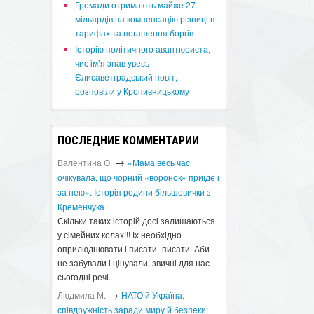
​Громади отримають майже 27
мільярдів на компенсацію різниці в
тарифах та погашення боргів
Історію політичного авантюриста,
чиє ім’я знав увесь
Єлисаветградський повіт,
розповіли у Кропивницькому
ПОСЛЕДНИЕ КОММЕНТАРИИ
→
Валентина О.
«Мама весь час
очікувала, що чорний «воронок» приїде і
за нею». Історія родини більшовички з
Кременчука
Скільки таких історій досі залишаються
у сімейних колах!!! Іх необхідно
оприлюднювати і писати- писати. Аби
не забували і цінували, звичні для нас
сьогодні речі.
→
Людмила М.
​НАТО й Україна:
співдружність заради миру й безпеки: