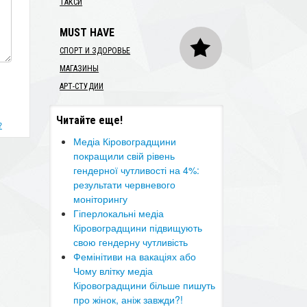
ТАКСИ
MUST HAVE
СПОРТ И ЗДОРОВЬЕ
МАГАЗИНЫ
АРТ-СТУДИИ
Читайте еще!
?
​Медіа Кіровоградщини
покращили свій рівень
гендерної чутливості на 4%:
результати червневого
моніторингу
​Гіперлокальні медіа
Кіровоградщини підвищують
свою гендерну чутливість
Фемінітиви на вакаціях або
Чому влітку медіа
Кіровоградщини більше пишуть
про жінок, аніж завжди?!