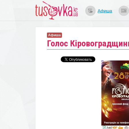
Афиша
Афиша
Голос Кіровоградщин