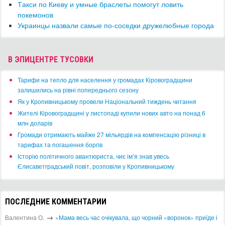
Т​акси по Киеву и умные браслеты помогут ловить
покемонов
Украинцы назвали самые по-соседки дружелюбные города
В ЭПИЦЕНТРЕ ТУСОВКИ
​Тарифи на тепло для населення у громадах Кіровоградщини
залишились на рівні попереднього сезону
​Як у Кропивницькому провели Національний тиждень читання
​Жителі Кіровоградщині у листопаді купили нових авто на понад 6
млн доларів
​Громади отримають майже 27 мільярдів на компенсацію різниці в
тарифах та погашення боргів
Історію політичного авантюриста, чиє ім’я знав увесь
Єлисаветградський повіт, розповіли у Кропивницькому
ПОСЛЕДНИЕ КОММЕНТАРИИ
→
Валентина О.
«Мама весь час очікувала, що чорний «воронок» приїде і