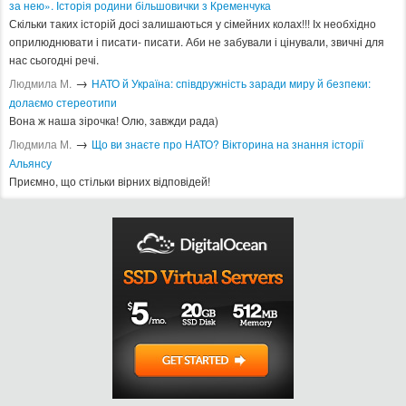
за нею». Історія родини більшовички з Кременчука
Скільки таких історій досі залишаються у сімейних колах!!! Іх необхідно
оприлюднювати і писати- писати. Аби не забували і цінували, звичні для
нас сьогодні речі.
→
Людмила М.
​НАТО й Україна: співдружність заради миру й безпеки:
долаємо стереотипи
Вона ж наша зірочка! Олю, завжди рада)
→
Людмила М.
Що ви знаєте про НАТО? Вікторина на знання історії
Альянсу ​
Приємно, що стільки вірних відповідей!