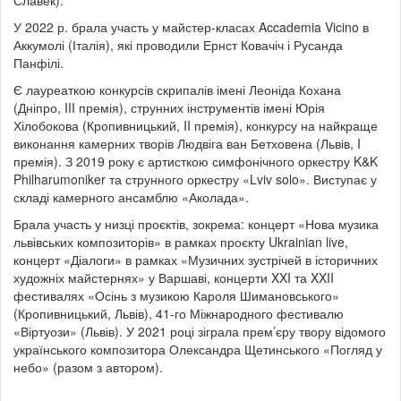
Славек).
У 2022 р. брала участь у майстер-класах Accademia Vicino в
Аккумолі (Італія), які проводили Ернст Ковачіч і Русанда
Панфілі.
Є лауреаткою конкурсів скрипалів імені Леоніда Кохана
(Дніпро, III премія), струнних інструментів імені Юрія
Хілобокова (Кропивницький, II премія), конкурсу на найкраще
виконання камерних творів Людвіга ван Бетховена (Львів, I
премія). З 2019 року є артисткою симфонічного оркестру K&K
Philharumoniker та струнного оркестру «Lviv solo». Виступає у
складі камерного ансамблю «Аколада».
Брала участь у низці проєктів, зокрема: концерт «Нова музика
львівських композиторів» в рамках проєкту Ukrainian live,
концерт «Діалоги» в рамках «Музичних зустрічей в історичних
художніх майстернях» у Варшаві, концерти XXI та XXII
фестивалях «Осінь з музикою Кароля Шимановського»
(Кропивницький, Львів), 41-го Міжнародного фестивалю
«Віртуози» (Львів). У 2021 році зіграла прем’єру твору відомого
українського композитора Олександра Щетинського «Погляд у
небо» (разом з автором).