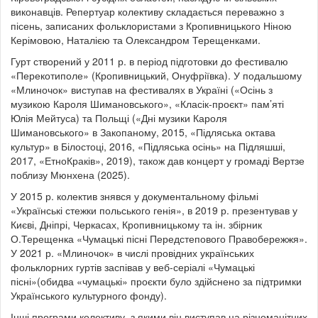
виконавців. Репертуар колективу складається переважно з
пісень, записаних фольклористами з Кропивницького Ніною
Керімовою, Наталією та Олександром Терещенками.
Гурт створений у 2011 р. в період підготовки до фестивалю
«Перекотиполе» (Кропивницький, Онуфріївка). У подальшому
«Млиночок» виступав на фестивалях в Україні («Осінь з
музикою Кароля Шимановського», «Класік-проєкт» пам’яті
Юлія Мейтуса) та Польщі («Дні музики Кароля
Шимановського» в Закопаному, 2015, «Підляська октава
культур» в Білостоці, 2016, «Підляська осінь» на Підляшші,
2017, «ЕтноКраків», 2019), також дав концерт у громаді Вертзе
поблизу Мюнхена (2025).
У 2015 р. колектив знявся у документальному фільмі
«Українські стежки польського генія», в 2019 р. презентував у
Києві, Дніпрі, Черкасах, Кропивницькому та ін. збірник
О.Терещенка «Чумацькі пісні Передстепового Правобережжя».
У 2021 р. «Млиночок» в числі провідних українських
фольклорних гуртів заспівав у веб-серіалі «Чумацькі
пісні»(обидва «чумацькі» проєкти було здійснено за підтримки
Українського культурного фонду).
Інші програми колективу, з якими він виступав на різноманітних