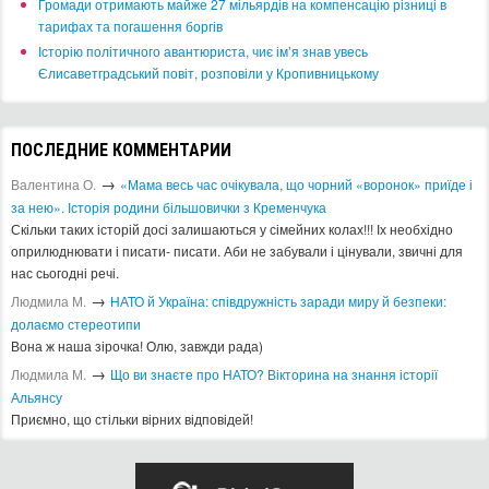
​Громади отримають майже 27 мільярдів на компенсацію різниці в
тарифах та погашення боргів
Історію політичного авантюриста, чиє ім’я знав увесь
Єлисаветградський повіт, розповіли у Кропивницькому
ПОСЛЕДНИЕ КОММЕНТАРИИ
→
Валентина О.
«Мама весь час очікувала, що чорний «воронок» приїде і
за нею». Історія родини більшовички з Кременчука
Скільки таких історій досі залишаються у сімейних колах!!! Іх необхідно
оприлюднювати і писати- писати. Аби не забували і цінували, звичні для
нас сьогодні речі.
→
Людмила М.
​НАТО й Україна: співдружність заради миру й безпеки:
долаємо стереотипи
Вона ж наша зірочка! Олю, завжди рада)
→
Людмила М.
Що ви знаєте про НАТО? Вікторина на знання історії
Альянсу ​
Приємно, що стільки вірних відповідей!