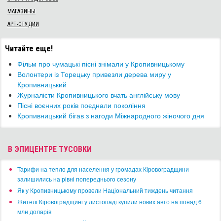
МАГАЗИНЫ
АРТ-СТУДИИ
Читайте еще!
Фільм про чумацькі пісні знімали у Кропивницькому
Волонтери із Торецьку привезли дерева миру у
Кропивницький
Журналісти Кропивницького вчать англійську мову
Пісні воєнних років поєднали покоління
​Кропивницький бігав з нагоди Міжнародного жіночого дня
В ЭПИЦЕНТРЕ ТУСОВКИ
​Тарифи на тепло для населення у громадах Кіровоградщини
залишились на рівні попереднього сезону
​Як у Кропивницькому провели Національний тиждень читання
​Жителі Кіровоградщині у листопаді купили нових авто на понад 6
млн доларів