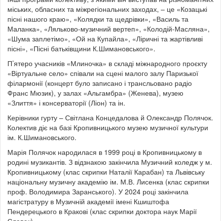
міських, обласних та міжрегіональних заходах, – це «Козацькі
пісні нашого краю», «Колядки та щедрівки», «Василь та
Маланка», «Ляльково-музичний вертеп», «Колодій-Масляна»,
«Шума заплетімо», «Ой на Купайла», «Ліричні та жартівливі
пісні», «Пісні батьківщини К.Шимановського».
П’ятеро учасників «Млиночка» в складі міжнародного проєкту
«Віртуальне село» співали на сцені малого залу Паризької
філармонії (концерт було записано і трансльовано радіо
Франс Мюзик), у залах «Альгамбра» (Женева), музею
«Злиття» і консерваторії (Ліон) та ін.
Керівники гурту – Світлана Концедалова й Олександр Полячок.
Колектив діє на базі Кропивницького музею музичної культури
ім. К.Шимановського.
Марія Полячок народилася в 1999 році в Кропивницькому в
родині музикантів. З відзнакою закінчила Музичний коледж у м.
Кропивницькому (клас скрипки Наталії Карабан) та Львівську
національну музичну академію ім. М.В. Лисенка (клас скрипки
проф. Володимира Заранського). У 2024 році закінчила
магістратуру в Музичній академії імені Кшиштофа
Пендерецького в Кракові (клас скрипки доктора наук Марії