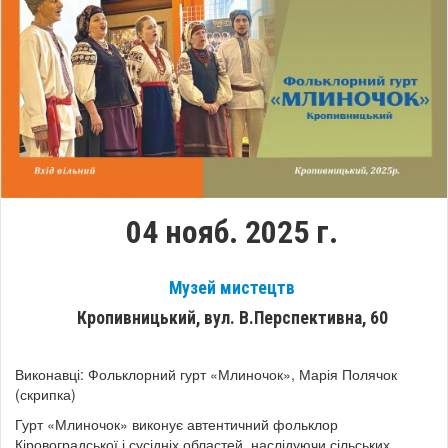
04 нояб. 2025 г.
Музей мистецтв
Кропивницький, вул. В.Перспективна, 60
Виконавці: Фольклорний гурт «Млиночок», Марія Полячок
(скрипка)
Гурт «Млиночок» виконує автентичний фольклор
Кіровоградської і сусідніх областей, наслідуючи сільських