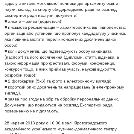
відділу з питань молодіжної політики департаменту освіти і
науки, молоді та спорту облдержадміністрації на розгляд
Експертної ради наступні документи:
■ анкета – заява (додається);
■ письмова рекомендація – характеристика від підприємства,
організації або установи, що пропонує кандидатуру учасника,
яка повинна містити перелік конкретних досягнень даної
особи;
■ копії документів, що підтверджують особу кандидата
(паспорт) та його досягнення (дипломи, статті, відзнаки, а
також інформація про фестивалі, форуми, конференції,
конкурси тощо, в яких приймав участь, наукові відкриття,
розробки тощо);
■ 2 фотокартки (5х6) та фото в електронному вигляді;
■ короткий опис досягнень та напрацювань (в електронному
вигляді).
■ заява про згоду на збір та обробку персональних даних.
Документи, що подаються на розгляд Експертної ради,
поверненню не підлягають.
28 червня 2013 року о 16:00 в залі Кіровоградського
академічного українського музично-драматичного театру