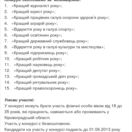
1. «Кращий журналіст року»;
2. «Кращий юрист року»;
3. «Кращий працівник галузі охорони здоров’я року»;
4. «Кращий аграрій року»;
5. «Відкриття року в галузі спорту»;
6. «Кращий освітянин року»;
7. «Кращий державний службовець року»;
8. «Відкриття року в галузі культури та мистецтва»;
9. «Кращий підприємець року»;
10. «Кращий робітник року»;
11. «Кращий науковець року»;
12. «Кращий депутат року»;
13. «Кращий громадський діяч року»;
14. «Кращий рятувальник року»;
15. «Кращий правоохоронець року».
Умови участі:
У конкурсі можуть брати участь фізичні особи віком від 18 до
35 років, які працюють, навчаються або проживають у
Кіровоградській області.
Участь у конкурсі є безкоштовною.
Кандидати на участь у конкурсі подають до 01.06.2013 року