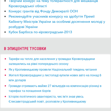
Творчий конкурс на тему толерантності для мешканців
Кіровоградської області
Конкурс грантів від Фонду Демократії ООН
Рекомендуйте учасників конкурсу на здобуття Премії
Кабінету Міністрів України за особливі досягнення молоді у
розбудові України
Кубок Барбоса по-кіровоградськи-2013
В ЭПИЦЕНТРЕ ТУСОВКИ
​Тарифи на тепло для населення у громадах Кіровоградщини
залишились на рівні попереднього сезону
​Як у Кропивницькому провели Національний тиждень читання
​Жителі Кіровоградщині у листопаді купили нових авто на понад 6
млн доларів
​Громади отримають майже 27 мільярдів на компенсацію різниці в
тарифах та погашення боргів
Історію політичного авантюриста, чиє ім’я знав увесь
Єлисаветградський повіт, розповіли у Кропивницькому