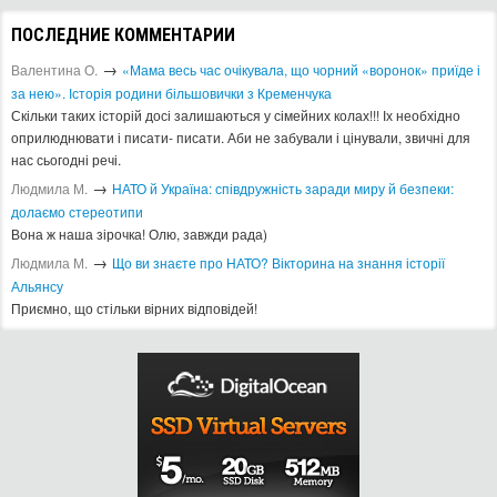
ПОСЛЕДНИЕ КОММЕНТАРИИ
→
Валентина О.
«Мама весь час очікувала, що чорний «воронок» приїде і
за нею». Історія родини більшовички з Кременчука
Скільки таких історій досі залишаються у сімейних колах!!! Іх необхідно
оприлюднювати і писати- писати. Аби не забували і цінували, звичні для
нас сьогодні речі.
→
Людмила М.
​НАТО й Україна: співдружність заради миру й безпеки:
долаємо стереотипи
Вона ж наша зірочка! Олю, завжди рада)
→
Людмила М.
Що ви знаєте про НАТО? Вікторина на знання історії
Альянсу ​
Приємно, що стільки вірних відповідей!