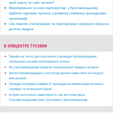
щоб газету та сайт читали?
​Мережування та нові партнерства: у Кропивницькому
підбили підсумки проєкту з розвитку співпраці громадських
організацій
​Сім пакетів з пелюшками та памперсами отримала обласна
дитяча лікарня
В ЭПИЦЕНТРЕ ТУСОВКИ
​Тарифи на тепло для населення у громадах Кіровоградщини
залишились на рівні попереднього сезону
​Як у Кропивницькому провели Національний тиждень читання
​Жителі Кіровоградщині у листопаді купили нових авто на понад 6
млн доларів
​Громади отримають майже 27 мільярдів на компенсацію різниці в
тарифах та погашення боргів
Історію політичного авантюриста, чиє ім’я знав увесь
Єлисаветградський повіт, розповіли у Кропивницькому