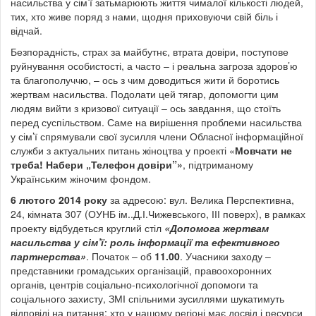
насильства у сім’ї затьмарюють життя чималої кількості людей,
тих, хто живе поряд з нами, щодня приховуючи свій біль і
відчай.
Безпорадність, страх за майбутнє, втрата довіри, поступове
руйнування особистості, а часто – і реальна загроза здоров’ю
та благополуччю, – ось з чим доводиться жити й боротись
жертвам насильства. Подолати цей тягар, допомогти цим
людям вийти з кризової ситуації – ось завдання, що стоїть
перед суспільством. Саме на вирішення проблеми насильства
у сім’ї спрямували свої зусилля члени Обласної інформаційної
служби з актуальних питань жіноцтва у проекті «
Мовчати не
треба! Набери „Телефон довіри”
»
, підтриманому
Українським жіночим фондом.
6 лютого 2014 року
за адресою: вул. Велика Перспективна,
24, кімната 307 (ОУНБ ім..Д.І.Чижевського, ІІІ поверх), в рамках
проекту відбудеться круглий стіл
«Допомога жертвам
насильства у сім
’
ї: роль інформації та ефективного
партнерства»
. Початок – об
11.00
. Учасники заходу –
представники громадських організацій, правоохоронних
органів, центрів соціально-психологічної допомоги та
соціального захисту, ЗМІ спільними зусиллями шукатимуть
відповіді на питання: хто у нашому регіоні має досвід і ресурси