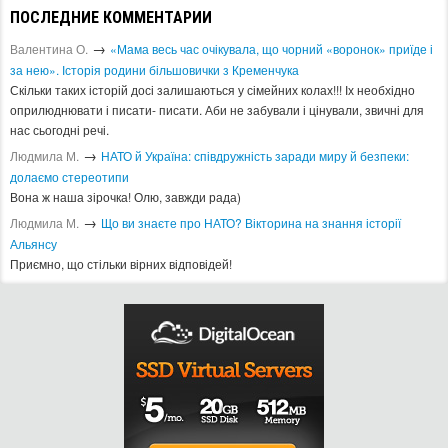
ПОСЛЕДНИЕ КОММЕНТАРИИ
→
Валентина О.
«Мама весь час очікувала, що чорний «воронок» приїде і
за нею». Історія родини більшовички з Кременчука
Скільки таких історій досі залишаються у сімейних колах!!! Іх необхідно
оприлюднювати і писати- писати. Аби не забували і цінували, звичні для
нас сьогодні речі.
→
Людмила М.
​НАТО й Україна: співдружність заради миру й безпеки:
долаємо стереотипи
Вона ж наша зірочка! Олю, завжди рада)
→
Людмила М.
Що ви знаєте про НАТО? Вікторина на знання історії
Альянсу ​
Приємно, що стільки вірних відповідей!