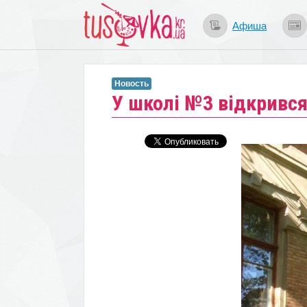
Афиша
Новость
У школі №3 відкривс