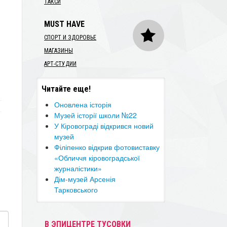
ТАКСИ
MUST HAVE
СПОРТ И ЗДОРОВЬЕ
МАГАЗИНЫ
АРТ-СТУДИИ
Читайте еще!
Оновлена історія
​Музей історії школи №22
У Кіровограді відкрився новий
музей
Філіпенко відкрив фотовиставку
«Обличчя кіровоградської
журналістики»
Дім-музей Арсенія
Тарковського
В ЭПИЦЕНТРЕ ТУСОВКИ