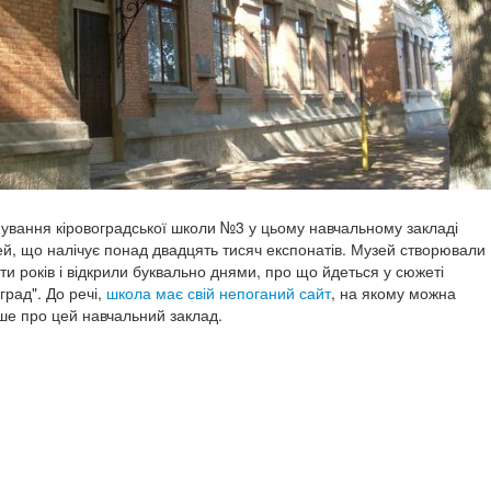
снування кіровоградської школи №3 у цьому навчальному закладі
ей, що налічує понад двадцять тисяч експонатів. Музей створювали
ти років і відкрили буквально днями, про що йдеться у сюжеті
град". До речі,
школа має свій непоганий сайт
, на якому можна
ьше про цей навчальний заклад.