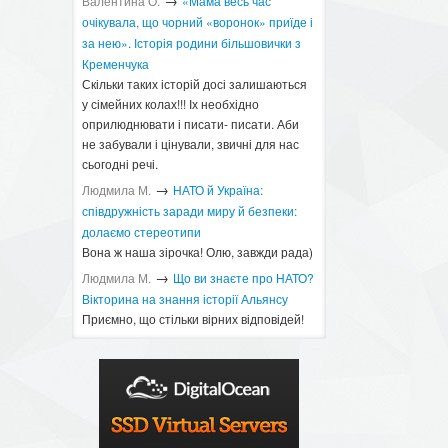
→
Валентина О.
«Мама весь час
очікувала, що чорний «воронок» приїде і
за нею». Історія родини більшовички з
Кременчука
Скільки таких історій досі залишаються
у сімейних колах!!! Іх необхідно
оприлюднювати і писати- писати. Аби
не забували і цінували, звичні для нас
сьогодні речі.
→
Людмила М.
​НАТО й Україна:
співдружність заради миру й безпеки:
долаємо стереотипи
Вона ж наша зірочка! Олю, завжди рада)
→
Людмила М.
Що ви знаєте про НАТО?
Вікторина на знання історії Альянсу ​
Приємно, що стільки вірних відповідей!