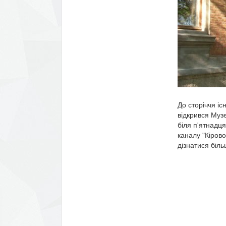
До сторіччя і
відкрився Муз
біля п'ятнадця
каналу "Кірово
дізнатися біл