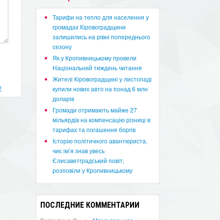
​Тарифи на тепло для населення у
громадах Кіровоградщини
залишились на рівні попереднього
сезону
​Як у Кропивницькому провели
Національний тиждень читання
​Жителі Кіровоградщині у листопаді
?
купили нових авто на понад 6 млн
доларів
​Громади отримають майже 27
мільярдів на компенсацію різниці в
тарифах та погашення боргів
Історію політичного авантюриста,
чиє ім’я знав увесь
Єлисаветградський повіт,
розповіли у Кропивницькому
ПОСЛЕДНИЕ КОММЕНТАРИИ