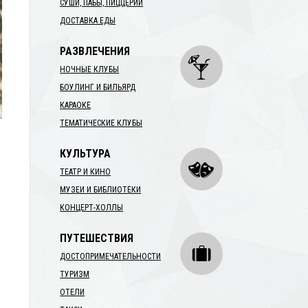
СУШИ, ПАБЫ, ПИЦЦЕРИИ
ДОСТАВКА ЕДЫ
РАЗВЛЕЧЕНИЯ
НОЧНЫЕ КЛУБЫ
БОУЛИНГ И БИЛЬЯРД
КАРАОКЕ
ТЕМАТИЧЕСКИЕ КЛУБЫ
КУЛЬТУРА
ТЕАТР И КИНО
МУЗЕИ И БИБЛИОТЕКИ
КОНЦЕРТ-ХОЛЛЫ
ПУТЕШЕСТВИЯ
ДОСТОПРИМЕЧАТЕЛЬНОСТИ
ТУРИЗМ
ОТЕЛИ