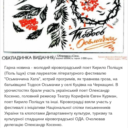
Гарна новина - молодий кіровоградський поет Кирило Поліщук
(Поль Іщук) став лауреатом літературного фестивалю
"Осьмаччина Хата", котрий прогримів, як травнева гроза, на
батьківщині Тодося Осьмачки у селі Куцівка на Черкащині. В
урочистостях брали участь український поет Олександр
Косенко, головний режисер Театру Корифеїв Євген Курман,
поет Кирило Поліщук та інші. Кіровоградці взяли участь у
фестивалі з ініціативи Національної спілки письменників
України та клопотами Департаменту культури, туризму та
культурної спадщини кіровоградської ОДА. Очолював
делегацію Олександр Косенко.