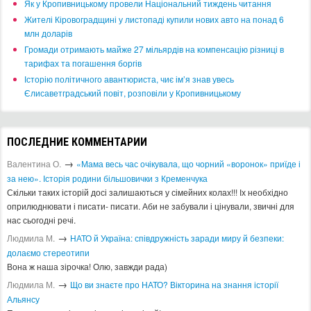
​Як у Кропивницькому провели Національний тиждень читання
​Жителі Кіровоградщині у листопаді купили нових авто на понад 6
млн доларів
​Громади отримають майже 27 мільярдів на компенсацію різниці в
тарифах та погашення боргів
Історію політичного авантюриста, чиє ім’я знав увесь
Єлисаветградський повіт, розповіли у Кропивницькому
ПОСЛЕДНИЕ КОММЕНТАРИИ
→
Валентина О.
«Мама весь час очікувала, що чорний «воронок» приїде і
за нею». Історія родини більшовички з Кременчука
Скільки таких історій досі залишаються у сімейних колах!!! Іх необхідно
оприлюднювати і писати- писати. Аби не забували і цінували, звичні для
нас сьогодні речі.
→
Людмила М.
​НАТО й Україна: співдружність заради миру й безпеки:
долаємо стереотипи
Вона ж наша зірочка! Олю, завжди рада)
→
Людмила М.
Що ви знаєте про НАТО? Вікторина на знання історії
Альянсу ​