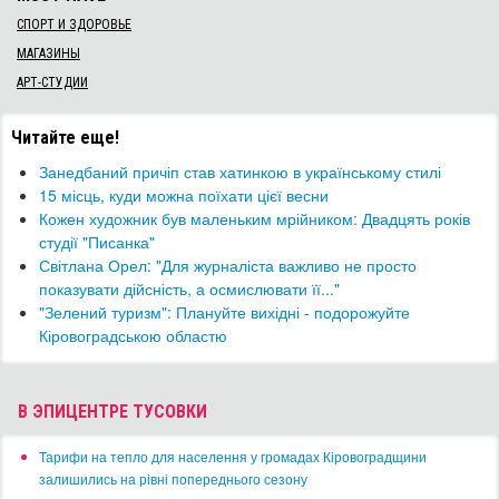
СПОРТ И ЗДОРОВЬЕ
МАГАЗИНЫ
АРТ-СТУДИИ
Читайте еще!
Занедбаний причіп став хатинкою в українському стилі
15 місць, куди можна поїхати цієї весни
Кожен художник був маленьким мрійником: Двадцять років
студії "Писанка"
Світлана Орел: "Для журналіста важливо не просто
показувати дійсність, а осмислювати її..."
"Зелений туризм": Плануйте вихідні - подорожуйте
Кіровоградською областю
В ЭПИЦЕНТРЕ ТУСОВКИ
​Тарифи на тепло для населення у громадах Кіровоградщини
залишились на рівні попереднього сезону