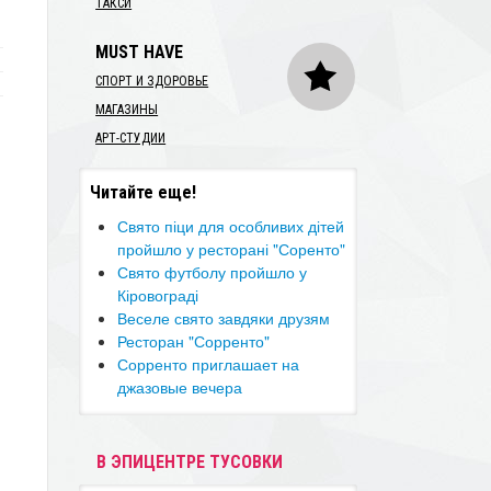
ТАКСИ
MUST HAVE
СПОРТ И ЗДОРОВЬЕ
МАГАЗИНЫ
АРТ-СТУДИИ
Читайте еще!
Свято піци для особливих дітей
пройшло у ресторані "Соренто"
​Свято футболу пройшло у
Кіровограді
Веселе свято завдяки друзям
Ресторан "Сорренто"
Сорренто приглашает на
джазовые вечера
В ЭПИЦЕНТРЕ ТУСОВКИ