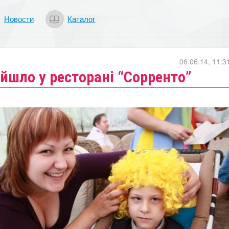
Новости
Каталог
06.06.14, 11:3
ойшло у ресторані “Сорренто”