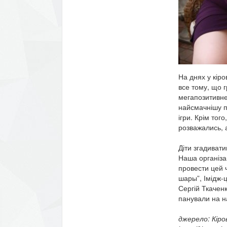
На днях у кіро
все тому, що 
мегапозитивне
найсмачнішу пі
ігри. Крім тог
розважались, а
Діти згадивати
Наша організа
провести цей 
шары”, Імідж-ц
Сергій Ткаченк
панували на н
джерело: Кіро