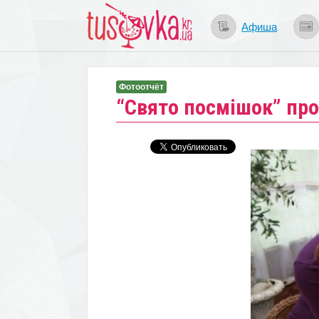
Афиша
Фотоотчёт
​“Свято посмішок” пр