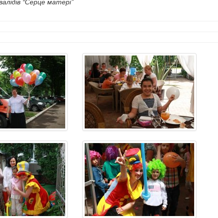
нвалідів “Серце матері”