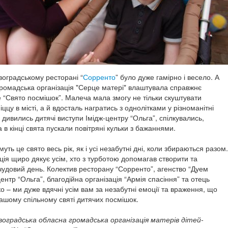
воградському ресторані “
Сорренто
” було дуже гамірно і весело. А
громадська організація "Серце матері" влаштувала справжнє
 “Свято посмішок”. Малеча мала змогу не тільки скуштувати
ццу в місті, а й вдосталь награтись з однолітками у різноманітні
о, дивились дитячі виступи Імідж-центру “Ольга”, спілкувались,
 в кінці свята пускали повітряні кульки з бажаннями.
муть це свято весь рік, як і усі незабутні дні, коли збираються разом.
ція щиро дякує усім, хто з турботою допомагав створити та
чудовий день. Колектив ресторану “Сорренто”, агенство “Дуем
ентр “Ольга”, благодійна організація “Армія спасіння” та отець
о – ми дуже вдячні усім вам за незабутні емоції та враження, що
ашому спільному святі дитячих посмішок.
воградська обласна громадська організація матерів дітей-