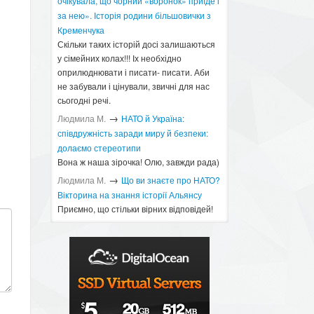
очікувала, що чорний «воронок» приїде і
за нею». Історія родини більшовички з
Кременчука
Скільки таких історій досі залишаються
у сімейних колах!!! Іх необхідно
оприлюднювати і писати- писати. Аби
не забували і цінували, звичні для нас
сьогодні речі.
→
Людмила М.
​НАТО й Україна:
співдружність заради миру й безпеки:
долаємо стереотипи
Вона ж наша зірочка! Олю, завжди рада)
→
Людмила М.
Що ви знаєте про НАТО?
Вікторина на знання історії Альянсу ​
Приємно, що стільки вірних відповідей!