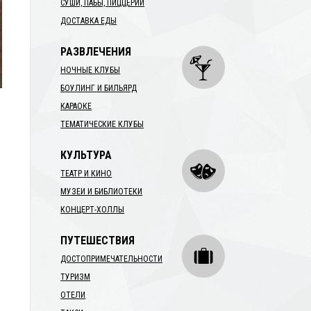
СУШИ, ПАБЫ, ПИЦЦЕРИИ
ДОСТАВКА ЕДЫ
РАЗВЛЕЧЕНИЯ
НОЧНЫЕ КЛУБЫ
БОУЛИНГ И БИЛЬЯРД
КАРАОКЕ
ТЕМАТИЧЕСКИЕ КЛУБЫ
КУЛЬТУРА
ТЕАТР И КИНО
МУЗЕИ И БИБЛИОТЕКИ
КОНЦЕРТ-ХОЛЛЫ
ПУТЕШЕСТВИЯ
ДОСТОПРИМЕЧАТЕЛЬНОСТИ
ТУРИЗМ
ОТЕЛИ