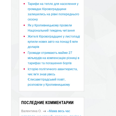
​Тарифи на тепло для населення у
громадах Кіровоградщини
залишились на рівні попереднього
сезону
​Як у Кропивницькому провели
Національний тиждень читання
​Жителі Кіровоградщині у листопаді
купили нових авто на понад 6 млн
доларів
​Громади отримають майже 27
мільярдів на компенсацію різниці в
тарифах та погашення боргів
Історію політичного авантюриста,
чиє ім’я знав увесь
Єлисаветградський повіт,
розповіли у Кропивницькому
ПОСЛЕДНИЕ КОММЕНТАРИИ
→
Валентина О.
«Мама весь час