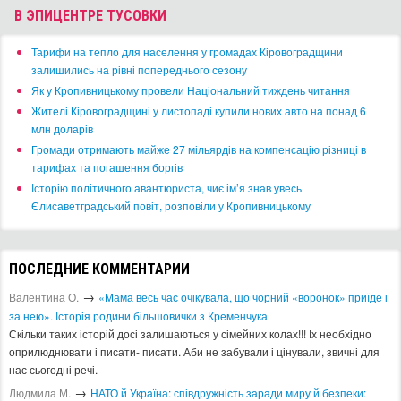
В ЭПИЦЕНТРЕ ТУСОВКИ
​Тарифи на тепло для населення у громадах Кіровоградщини
залишились на рівні попереднього сезону
​Як у Кропивницькому провели Національний тиждень читання
​Жителі Кіровоградщині у листопаді купили нових авто на понад 6
млн доларів
​Громади отримають майже 27 мільярдів на компенсацію різниці в
тарифах та погашення боргів
Історію політичного авантюриста, чиє ім’я знав увесь
Єлисаветградський повіт, розповіли у Кропивницькому
ПОСЛЕДНИЕ КОММЕНТАРИИ
→
Валентина О.
«Мама весь час очікувала, що чорний «воронок» приїде і
за нею». Історія родини більшовички з Кременчука
Скільки таких історій досі залишаються у сімейних колах!!! Іх необхідно
оприлюднювати і писати- писати. Аби не забували і цінували, звичні для
нас сьогодні речі.
→
Людмила М.
​НАТО й Україна: співдружність заради миру й безпеки: