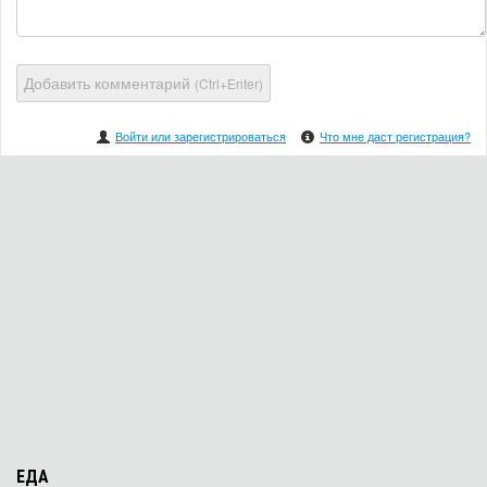
Добавить комментарий
(Ctrl+Enter)
Войти или зарегистрироваться
Что мне даст регистрация?
ЕДА