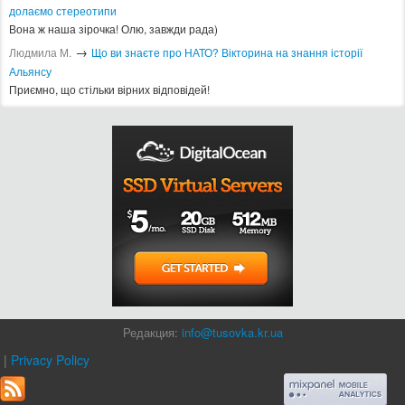
долаємо стереотипи
Вона ж наша зірочка! Олю, завжди рада)
→
Людмила М.
Що ви знаєте про НАТО? Вікторина на знання історії
Альянсу ​
Приємно, що стільки вірних відповідей!
Редакция:
info@tusovka.kr.ua
|
Privacy Policy