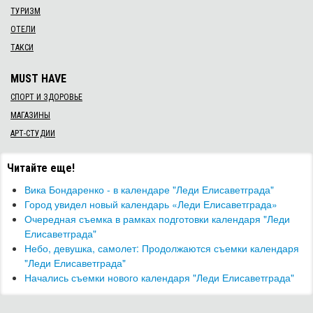
ТУРИЗМ
ОТЕЛИ
ТАКСИ
MUST HAVE
СПОРТ И ЗДОРОВЬЕ
МАГАЗИНЫ
АРТ-СТУДИИ
Читайте еще!
Вика Бондаренко - в календаре "Леди Елисаветграда"
Город увидел новый календарь «Леди Елисаветграда»
Очередная съемка в рамках подготовки календаря "Леди
Елисаветграда"
Небо, девушка, самолет: Продолжаются съемки календаря
"Леди Елисаветграда"
Начались съемки нового календаря "Леди Елисаветграда"