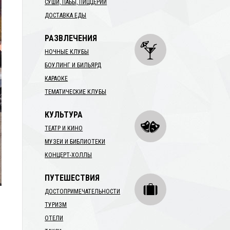
СУШИ, ПАБЫ, ПИЦЦЕРИИ
ДОСТАВКА ЕДЫ
РАЗВЛЕЧЕНИЯ
НОЧНЫЕ КЛУБЫ
БОУЛИНГ И БИЛЬЯРД
КАРАОКЕ
ТЕМАТИЧЕСКИЕ КЛУБЫ
КУЛЬТУРА
ТЕАТР И КИНО
МУЗЕИ И БИБЛИОТЕКИ
КОНЦЕРТ-ХОЛЛЫ
ПУТЕШЕСТВИЯ
ДОСТОПРИМЕЧАТЕЛЬНОСТИ
ТУРИЗМ
ОТЕЛИ