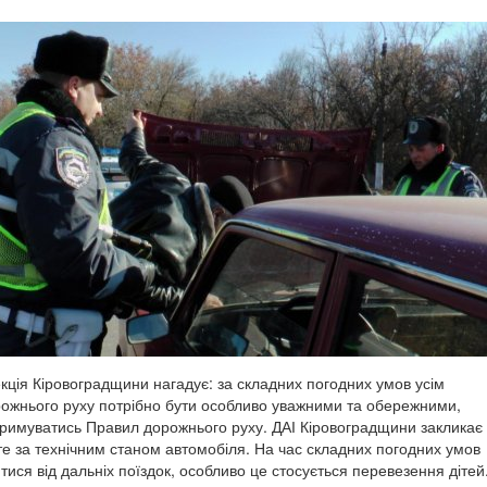
кція Кіровоградщини нагадує: за складних погодних умов усім
ожнього руху потрібно бути особливо уважними та обережними,
римуватись Правил дорожнього руху.
ДАІ Кіровоградщини закликає
йте за технічним станом автомобіля. На час складних погодних умов
ися від дальніх поїздок, особливо це стосується перевезення дітей