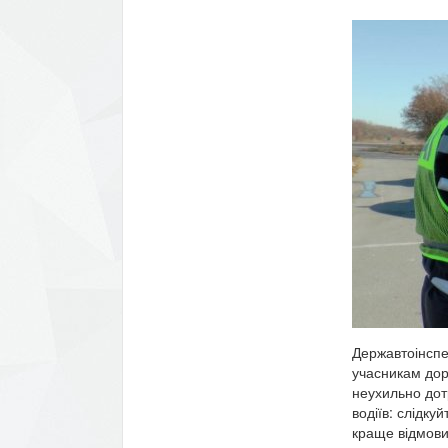
Державтоінспе
учасникам дор
неухильно дот
водіїв: слідку
краще відмовит