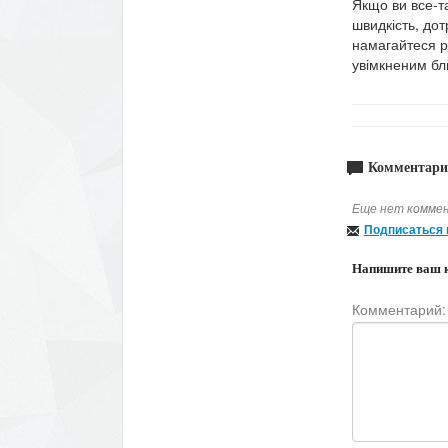
Якщо ви все-т
швидкість, до
намагайтеся ро
увімкненим бл
Комментари
Еще нет коммен
Подписаться 
Напишите ваш 
Комментарий: