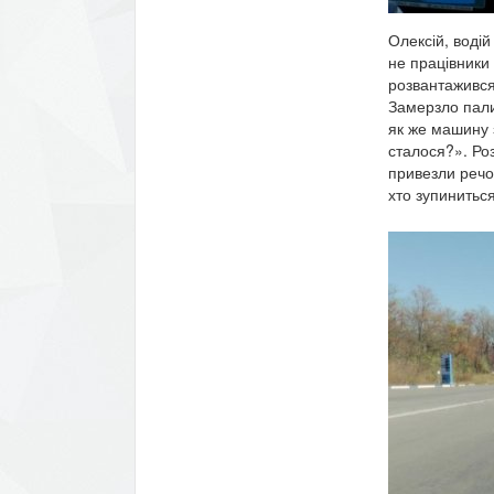
Олексій, воді
не працівники 
розвантажився,
Замерзло палив
як же машину 
сталося?». Роз
привезли речо
хто зупинитьс