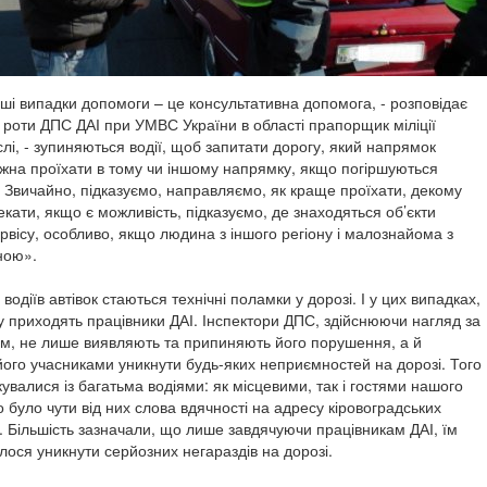
і випадки допомоги – це консультативна допомога, - розповідає
 роти ДПС ДАІ при УМВС України в області прапорщик міліції
лі, - зупиняються водії, щоб запитати дорогу, який напрямок
жна проїхати в тому чи іншому напрямку, якщо погіршуються
. Звичайно, підказуємо, направляємо, як краще проїхати, декому
кати, якщо є можливість, підказуємо, де знаходяться об’єкти
рвісу, особливо, якщо людина з іншого регіону і малознайома з
ною».
 водіїв автівок стаються технічні поламки у дорозі. І у цих випадках,
у приходять працівники ДАІ. Інспектори ДПС, здійснюючи нагляд за
м, не лише виявляють та припиняють його порушення, а й
ого учасниками уникнути будь-яких неприємностей на дорозі. Того
увалися із багатьма водіями: як місцевими, так і гостями нашого
було чути від них слова вдячності на адресу кіровоградських
г. Більшість зазначали, що лише завдячуючи працівникам ДАІ, їм
лося уникнути серйозних негараздів на дорозі.