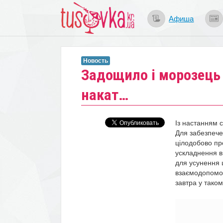
Афиша
Новость
​Задощило і морозець
накат…
Із настанням 
Для забезпече
цілодобово пр
ускладнення в 
для усунення 
взаємодопомог
завтра у тако