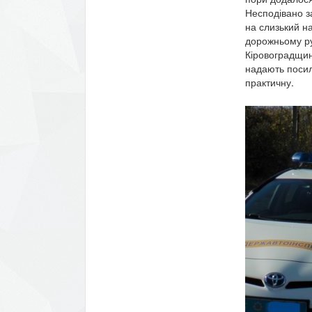
Несподівано з
на слизький на
дорожньому ру
Кіровоградщин
надають посил
практичну.