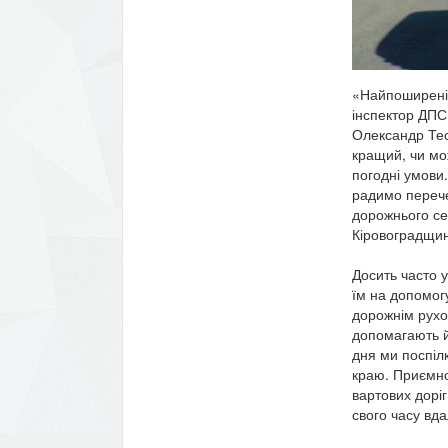
«Найпоширеніш
інспектор ДПС
Олександр Тес
кращий, чи мо
погодні умови
радимо перече
дорожнього се
Кіровоградщи
Досить часто у
їм на допомог
дорожнім рухо
допомагають й
дня ми поспілк
краю. Приємно 
вартових дорі
свого часу вда