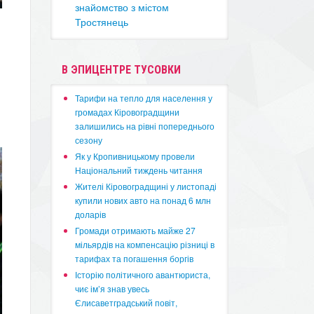
знайомство з містом
Тростянець
В ЭПИЦЕНТРЕ ТУСОВКИ
​Тарифи на тепло для населення у
громадах Кіровоградщини
залишились на рівні попереднього
сезону
​Як у Кропивницькому провели
Національний тиждень читання
​Жителі Кіровоградщині у листопаді
купили нових авто на понад 6 млн
доларів
​Громади отримають майже 27
мільярдів на компенсацію різниці в
тарифах та погашення боргів
Історію політичного авантюриста,
чиє ім’я знав увесь
Єлисаветградський повіт,