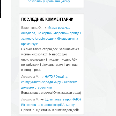
розповіли у Кропивницькому
ПОСЛЕДНИЕ КОММЕНТАРИИ
→
Валентина О.
«Мама весь час
очікувала, що чорний «воронок» приїде і
за нею». Історія родини більшовички з
Кременчука
Скільки таких історій досі залишаються
у сімейних колах!!! Іх необхідно
оприлюднювати і писати- писати. Аби
не забували і цінували, звичні для нас
сьогодні речі.
→
Людмила М.
​НАТО й Україна:
співдружність заради миру й безпеки:
долаємо стереотипи
Вона ж наша зірочка! Олю, завжди рада)
→
Людмила М.
Що ви знаєте про НАТО?
Вікторина на знання історії Альянсу ​
Приємно, що стільки вірних відповідей!