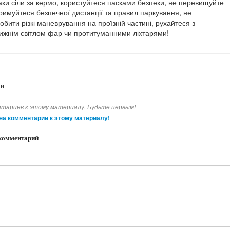
аки сіли за кермо, користуйтеся пасками безпеки, не перевищуйте
тримуйтеся безпечної дистанції та правил паркування, не
бити різкі маневрування на проїзній частині, рухайтеся з
ижнім світлом фар чи протитуманними ліхтарями!
и
тариев к этому материалу. Будьте первым!
на комментарии к этому материалу!
комментарий