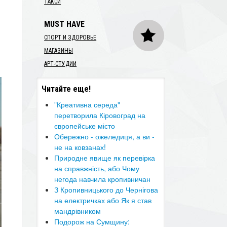
ТАКСИ
MUST HAVE
СПОРТ И ЗДОРОВЬЕ
МАГАЗИНЫ
АРТ-СТУДИИ
Читайте еще!
"Креативна середа"
перетворила Кіровоград на
європейське місто
Обережно - ожеледиця, а ви -
не на ковзанах!
​Природне явище як перевірка
на справжність, або Чому
негода навчила кропивничан
​З Кропивницького до Чернігова
на електричках або Як я став
мандрівником
Подорож на Сумщину: