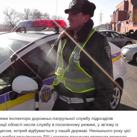
ями інспектори дорожньо-патрульної службу підрозділів
ції області несли службу в посиленому режимі, у зв’язку із
есом, котрий відбувається у нашій державі. Нинішнього року цієї
 турбот працівникам ДАІ і завдяки погодним примхам природи.