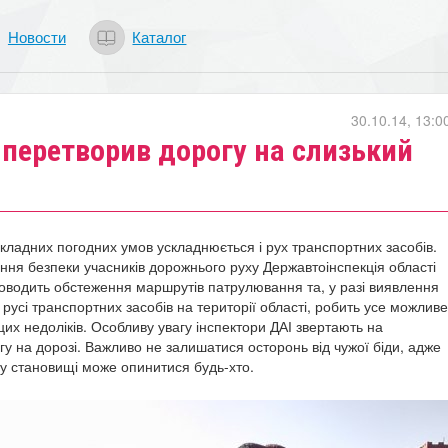
Новости
Каталог
30.10.14, 13:0
 перетворив дорогу на слизький
складних погодних умов ускладнюється і рух транспортних засобів.
ння безпеки учасників дорожнього руху Державтоінспекція області
оводить обстеження маршрутів патрулювання та, у разі виявлення
русі транспортних засобів на території області, робить усе можливе
цих недоліків.
Особливу увагу інспектори ДАІ звертають на
у на дорозі. Важливо не залишатися осторонь від чужої біди, адже
му становищі може опинитися будь-хто.