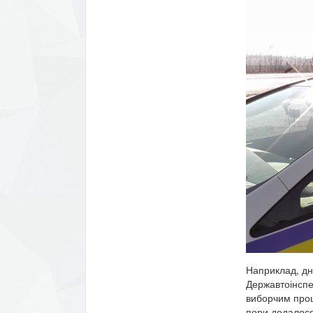
Наприклад, дн
Державтоінспек
виборчим проц
пори додалося