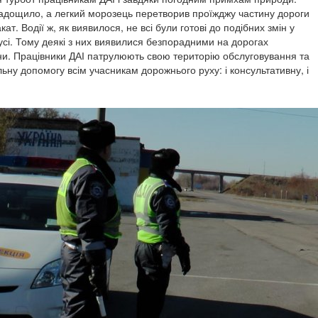
адощило, а легкий морозець перетворив проїжджу частину дороги
кат. Водії ж, як виявилося, не всі були готові до подібних змін у
сі. Тому деякі з них виявилися безпорадними на дорогах
и. Працівники ДАІ патрулюють свою територію обслуговування та
ьну допомогу всім учасникам дорожнього руху: і консультативну, і