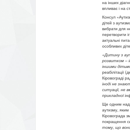
на інших діагн
впливає і на с
Консул «Аутиз
дітей з аутизм
вибрати для не
перетворити іг
актуальні пит
особливих діт
«Дитину з ау
розвитком – і
іншими дітьм
реабілітації (
Кіровограді р
іноді не знаю
ситуації, не 
прикладної ін
Ще одним надб
аутизму, яким 
Кіровограда з
покращення сит
тому, що вони