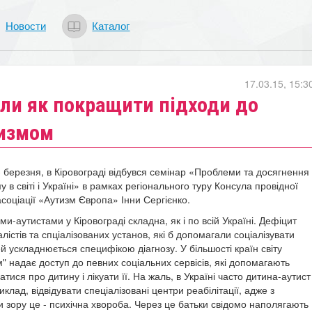
Новости
Каталог
17.03.15, 15:3
али як покращити підходи до
тизмом
3 березня, в Кіровограді відбувся семінар «Проблеми та досягнення
у в світі і Україні» в рамках регіонального туру Консула провідної
соціації «Аутизм Європа» Інни Сергієнко.
ьми-аутистами у Кіровограді складна, як і по всій Україні. Дефіцит
алістів та спціалізованих установ, які б допомагали соціалізувати
й ускладнюється специфікою діагнозу. У більшості країн світу
м" надає доступ до певних соціальних сервісів, які допомагають
атися про дитину і лікуати її. На жаль, в Україні часто дитина-аутист
клад, відвідувати спеціалізовані центри реабілітації, адже з
и зору це - психічна хвороба. Через це батьки свідомо наполягають