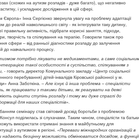
озах (схожих на аутизм розладів - дуже багато), що негативно
таститку, і ускладнює дослідження в цій сфері.
м Європа» Інна Сергієнко звернула увагу на проблему адаптації
ом до реалій навколишнього світу - як інтегрувати таку дитину,
ї правильну активність, підібрати корисні заняття, підходи,
ри, творчість та спілкування на терапію. Говорили також про
ання сфери – від ранньої діагностики розладу до залучення
ей до навчального процесу.
тизмом потрібно лікувати не медикаментами, а саме соціальни
нтеграцією такої особистості в суспільство, спілкуванням з
и,
- говорить директор Комунального закладу «Центр соціальної
денного перебування) дітей-інвалідів Кіровської районної у м.
ади» Анна Заботкіна. –
Але існує й інша проблема – спеціалісти
ть, як працювати з такими дітьми, як реагувати на деякі
вміють оцінити ступінь розладу і тому ми дуже спраглі до
формації для наших спеціалістів».
анням семінару став світовий досвід боротьби з проблемою
Консул поділилась зі слухачами. Таким чином, спеціалісти та батьк
можуть використати отримані знання в майбутньому для
уації з аутизмом в регіоні.
«Переваги міжнародних організацій в
 надають безцінну можливість обмінюватися досвідом, а функції