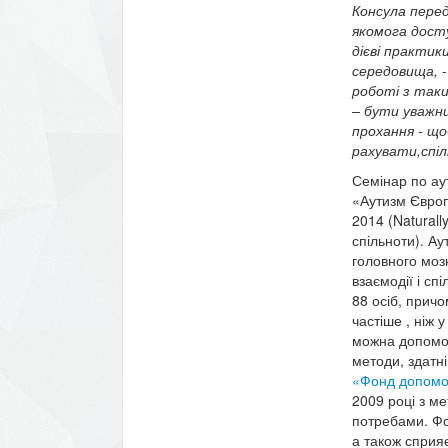
Консула перед
якомога досту
дієві практик
середовища,
роботі з таки
– бути уважн
прохання - щ
рахувати,спіл
Семінар по ау
«Аутизм Європ
2014 (Naturall
спільноти). Ау
головного моз
взаємодії і сп
88 осіб, причо
частіше , ніж 
можна допомог
методи, здатні
«Фонд допомог
2009 році з ме
потребами. Фо
а також сприяє