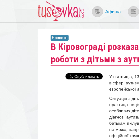
Афиша
Новость
В Кіровограді розказ
роботи з дітьми з ау
У п'ятницю, 1
в сфері аутизм
європейської а
Ситуація з діт
практик, спеці
особливих діте
діагноз "аутиз
батькам пкілув
не може, напри
офіційної точк