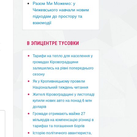
​Разом Ми Можемо: у
Чижевського навчали новим
підходам до простору та
взаємодії
В ЭПИЦЕНТРЕ ТУСОВКИ
​Тарифи на тепло для населення у
громадах Кіровоградщини
залишились на рівні попереднього
сезону
​Як у Кропивницькому провели
Національний тиждень читання
​Жителі Кіровоградщині у листопаді
купили нових авто на понад 6 млн
доларів
​Громади отримають майже 27
мільярдів на компенсацію різниці в
тарифах та погашення боргів
Історію політичного авантюриста,