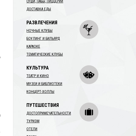
СУШИ, ПАБЫ, ПИЦЦЕРИИ
ДОСТАВКА ЕДЫ
РАЗВЛЕЧЕНИЯ
НОЧНЫЕ КЛУБЫ
БОУЛИНГ И БИЛЬЯРД
КАРАОКЕ
ТЕМАТИЧЕСКИЕ КЛУБЫ
м
КУЛЬТУРА
ТЕАТР И КИНО
МУЗЕИ И БИБЛИОТЕКИ
КОНЦЕРТ-ХОЛЛЫ
ПУТЕШЕСТВИЯ
ДОСТОПРИМЕЧАТЕЛЬНОСТИ
и
ТУРИЗМ
ОТЕЛИ