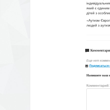
індивідуальни
який є єдиним
дітей з особли
«Аутизм Європ
людей з аутиз
Комментари
Еще нет коммен
Подписаться 
Напишите ваш 
Комментарий: