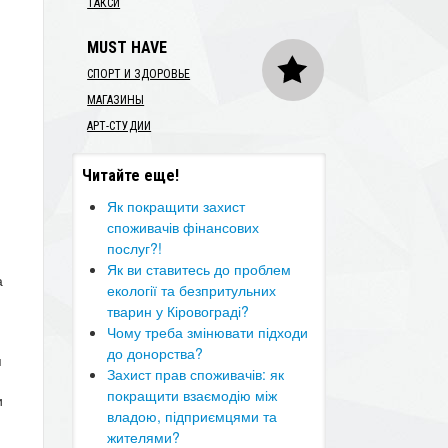
ТАКСИ
MUST HAVE
СПОРТ И ЗДОРОВЬЕ
МАГАЗИНЫ
АРТ-СТУДИИ
Читайте еще!
​Як покращити захист
споживачів фінансових
послуг?!
Як ви ставитесь до проблем
а
екології та безпритульних
тварин у Кіровограді?
Чому треба змінювати підходи
до донорства?
я
Захист прав споживачів: як
покращити взаємодію між
и
владою, підприємцями та
жителями?