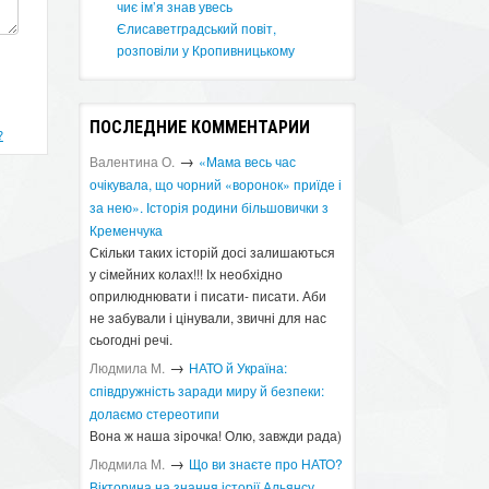
чиє ім’я знав увесь
Єлисаветградський повіт,
розповіли у Кропивницькому
ПОСЛЕДНИЕ КОММЕНТАРИИ
?
→
Валентина О.
«Мама весь час
очікувала, що чорний «воронок» приїде і
за нею». Історія родини більшовички з
Кременчука
Скільки таких історій досі залишаються
у сімейних колах!!! Іх необхідно
оприлюднювати і писати- писати. Аби
не забували і цінували, звичні для нас
сьогодні речі.
→
Людмила М.
​НАТО й Україна:
співдружність заради миру й безпеки:
долаємо стереотипи
Вона ж наша зірочка! Олю, завжди рада)
→
Людмила М.
Що ви знаєте про НАТО?
Вікторина на знання історії Альянсу ​