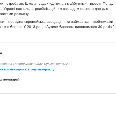
ми потребами. Школа- садок «Дитина з майбутнім» - проект Фонду,
 в Україні навчально-реабілітаційним закладом повного дня для
востями розвитку.
а» - провідна європейська асоціація, яка займається проблемами
мом в Європі. У 2013 році «Аутизм Європа» виповнилося 30 років."
и
тариев к этому материалу. Будьте первым!
на комментарии к этому материалу!
комментарий