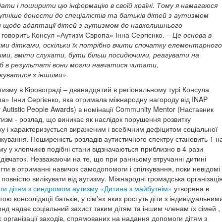
ати і поширити цю інформацію в своїй країні. Тому я намагаюся
пніше донести до спеціалістів та батьків дітей з аутизмом
и щодо адаптації дітей з аутизмом до навколишнього
- говорить Консул «Аутизм Європа» Інна Сергієнко. –
Це основа в
ми дітками, оскільки їх потрібно вчити спочатку елементарного
ими, вміти слухати, бути більш посидючими, реагувати на
об в результаті вони могли навчатися читати,
куватися з іншими».
тизму в Кіровограді – дванадцятий в регіональному турі Консула
а» Інни Сергієнко, яка отримала міжнародну нагороду від INAP
y Autistic People Awards) в номінації Community Mentor (Наставник
тизм - розлад, що виникає як наслідок порушення розвитку
ку і характеризується вираженим і всебічним дефіцитом соціальної
ілкування. Поширеність розладів аутистичного спектру становить 1 н
му у хлопчиків подібні стани відзначаються приблизно в 4 рази
у дівчаток. Незважаючи на те, що при ранньому втручанні дитині
ти в отриманні навичок самодопомоги і спілкування, поки невідомі
 повністю вилікувати від аутизму. Міжнародні громадська організаці
и дітям з синдромом аутизму «Дитина з майбутнім»
утворена в
тою консолідації батьків, у сім'ях яких ростуть діти з індивідуальним
нд надає соціальний захист таким дітям та іншим членам їх сімей ,
 організації заходів, спрямованих на надання допомоги дітям з