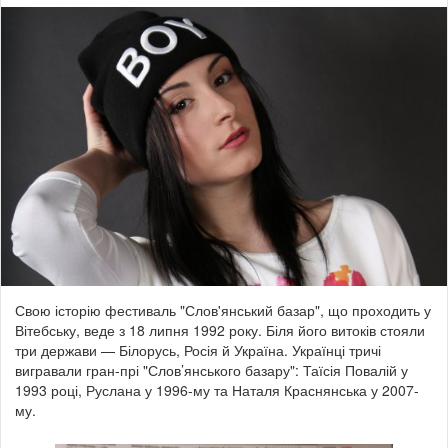
Свою історію фестиваль "Слов'янський базар", що проходить у
Вітебську, веде з 18 липня 1992 року. Біля його витоків стояли
три держави — Білорусь, Росія й Україна. Українці тричі
вигравали гран-прі "Слов’янського базару": Таїсія Повалій у
1993 році, Руслана у 1996-му та Наталя Краснянська у 2007-
му.