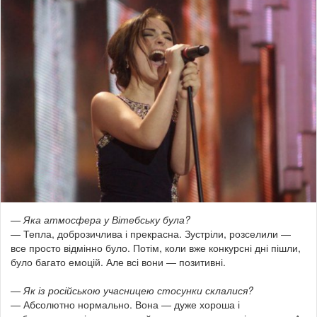
— Яка атмосфера у Вітебську була?
— Тепла, доброзичлива і прекрасна. Зустріли, розселили —
все просто відмінно було. Потім, коли вже конкурсні дні пішли,
було багато емоцій. Але всі вони — позитивні.
— Як із російською учасницею стосунки склалися?
— Абсолютно нормально. Вона — дуже хороша і