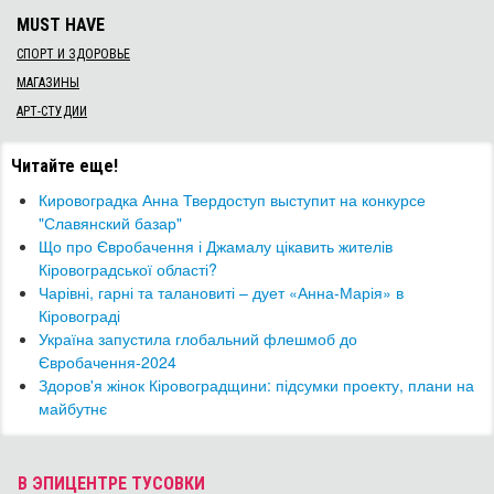
MUST HAVE
СПОРТ И ЗДОРОВЬЕ
МАГАЗИНЫ
АРТ-СТУДИИ
Читайте еще!
​Кировоградка Анна Твердоступ выступит на конкурсе
"Славянский базар"
Що про Євробачення і Джамалу цікавить жителів
Кіровоградської області?
​Чарівні, гарні та талановиті – дует «Анна-Марія» в
Кіровограді
​Україна запустила глобальний флешмоб до
Євробачення-2024
Здоров'я жінок Кіровоградщини: підсумки проекту, плани на
майбутнє
В ЭПИЦЕНТРЕ ТУСОВКИ