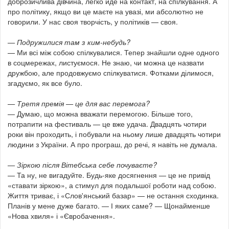
доброзичлива дівчина, легко йде на контакт, на спілкування. А
про політику, якщо ви це маєте на увазі, ми абсолютно не
говорили. У нас своя творчість, у політиків — своя.
— Подружилися там з ким-небудь?
— Ми всі між собою спілкувалися. Тепер знайшли одне одного
в соцмережах, листуємося. Не знаю, чи можна це назвати
дружбою, але продовжуємо спілкуватися. Фотками ділимося,
згадуємо, як все було.
— Третя премія — це для вас перемога?
— Думаю, що можна вважати перемогою. Більше того,
потрапити на фестиваль — це вже удача. Двадцять чотири
роки він проходить, і побували на ньому лише двадцять чотири
людини з України. А про програш, до речі, я навіть не думала.
— Зіркою після Вітебська себе почуваєте?
— Та ну, не вигадуйте. Будь-яке досягнення — це не привід
«ставати зіркою», а стимул для подальшої роботи над собою.
Життя триває, і «Слов'янський базар» — не остання сходинка.
Планів у мене дуже багато. — І яких саме? — Щонайменше
«Нова хвиля» і «Євробачення».