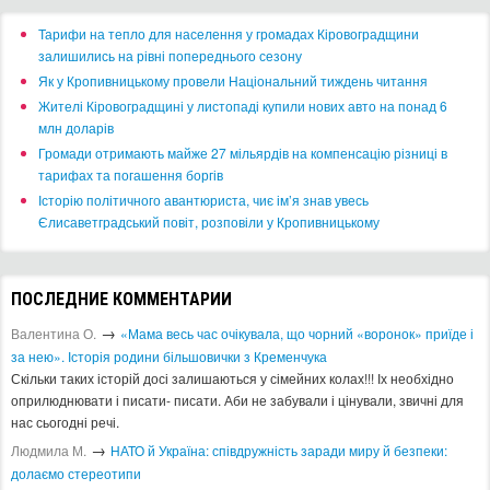
​Тарифи на тепло для населення у громадах Кіровоградщини
залишились на рівні попереднього сезону
​Як у Кропивницькому провели Національний тиждень читання
​Жителі Кіровоградщині у листопаді купили нових авто на понад 6
млн доларів
​Громади отримають майже 27 мільярдів на компенсацію різниці в
тарифах та погашення боргів
Історію політичного авантюриста, чиє ім’я знав увесь
Єлисаветградський повіт, розповіли у Кропивницькому
ПОСЛЕДНИЕ КОММЕНТАРИИ
→
Валентина О.
«Мама весь час очікувала, що чорний «воронок» приїде і
за нею». Історія родини більшовички з Кременчука
Скільки таких історій досі залишаються у сімейних колах!!! Іх необхідно
оприлюднювати і писати- писати. Аби не забували і цінували, звичні для
нас сьогодні речі.
→
Людмила М.
​НАТО й Україна: співдружність заради миру й безпеки:
долаємо стереотипи