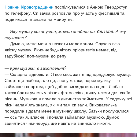
Новини Кіровоградщини
поспілкувалися з Анною Твердоступ
по телефону. Співачка розповіла про участь у фестивалі та
поділилася планами на майбутнє.
— Яку музику виконуєте, можна знайти на YouTube. А яку
слухаєте?
— Думаю, мене можна назвати меломаном. Слухаю всю
якісну музику. Яких-небудь чітких пріоритетів немає, від
зарубіжної поп-музики до репу.
— Крім музики, є захоплення?
— Складно відповісти. Я все своє життя підпорядковую музиці.
Спорт ще люблю, але це, знову ж таки, через музику — я
займаюся спортом, щоб добре виглядати на сцені. Люблю
також брати участь у різних фотосесіях, пишу тексти для своїх
пісень. Музикою я почала з дитинства займатися. У садочку всі
пісні напам'ять знала, які ми там співали. Вихователька
порадила віддати мене в музичну школу. Батьки послухалися
— ось так я, власне, і почала займатися музикою. Думок
зайнятися чим-небудь ще навіть не виникало ніколи.