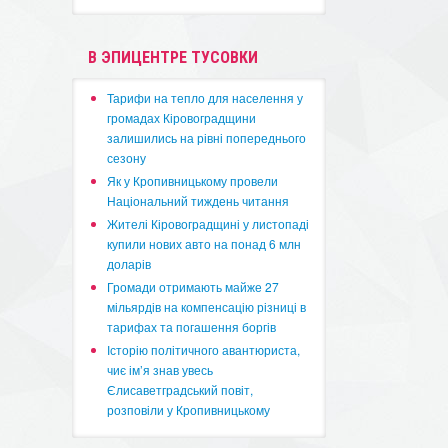
В ЭПИЦЕНТРЕ ТУСОВКИ
​Тарифи на тепло для населення у
громадах Кіровоградщини
залишились на рівні попереднього
сезону
​Як у Кропивницькому провели
Національний тиждень читання
​Жителі Кіровоградщині у листопаді
купили нових авто на понад 6 млн
доларів
​Громади отримають майже 27
мільярдів на компенсацію різниці в
тарифах та погашення боргів
Історію політичного авантюриста,
чиє ім’я знав увесь
Єлисаветградський повіт,
розповіли у Кропивницькому