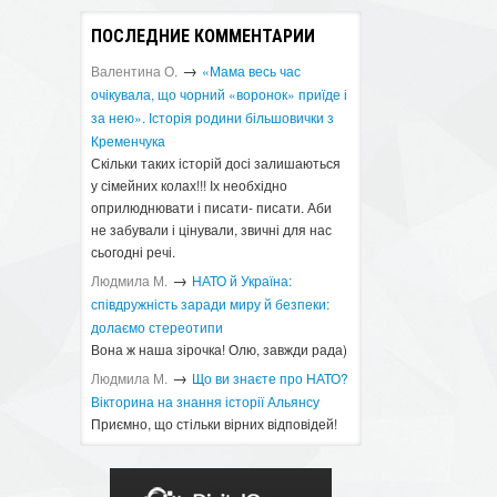
ПОСЛЕДНИЕ КОММЕНТАРИИ
→
Валентина О.
«Мама весь час
очікувала, що чорний «воронок» приїде і
за нею». Історія родини більшовички з
Кременчука
Скільки таких історій досі залишаються
у сімейних колах!!! Іх необхідно
оприлюднювати і писати- писати. Аби
не забували і цінували, звичні для нас
сьогодні речі.
→
Людмила М.
​НАТО й Україна:
співдружність заради миру й безпеки:
долаємо стереотипи
Вона ж наша зірочка! Олю, завжди рада)
→
Людмила М.
Що ви знаєте про НАТО?
Вікторина на знання історії Альянсу ​
Приємно, що стільки вірних відповідей!