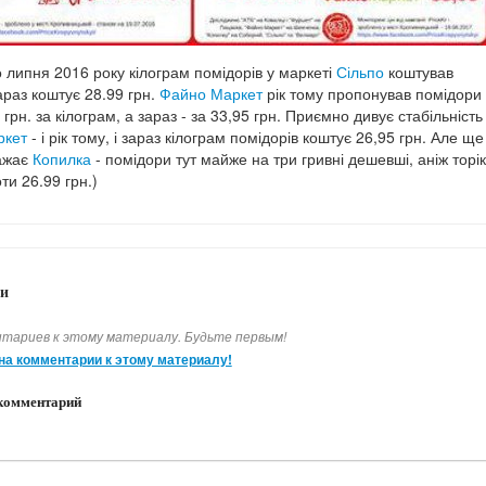
о липня 2016 року кілограм помідорів у маркеті
Сільпо
коштував
зараз коштує 28.99 грн.
Файно Маркет
рік тому пропонував помідори
 грн. за кілограм, а зараз - за 33,95 грн. Приємно дивує стабільність
ркет
- і рік тому, і зараз кілограм помідорів коштує 26,95 грн. Але ще
ажає
Копилка
- помідори тут майже на три гривні дешевші, аніж торік
ти 26.99 грн.)
и
тариев к этому материалу. Будьте первым!
на комментарии к этому материалу!
комментарий