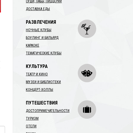
СУШИ, ПАБЫ, ПИЦЦЕРИИ
ДОСТАВКА ЕДЫ
РАЗВЛЕЧЕНИЯ
НОЧНЫЕ КЛУБЫ
БОУЛИНГ И БИЛЬЯРД
КАРАОКЕ
ТЕМАТИЧЕСКИЕ КЛУБЫ
КУЛЬТУРА
ТЕАТР И КИНО
МУЗЕИ И БИБЛИОТЕКИ
КОНЦЕРТ-ХОЛЛЫ
ПУТЕШЕСТВИЯ
ДОСТОПРИМЕЧАТЕЛЬНОСТИ
ТУРИЗМ
ОТЕЛИ