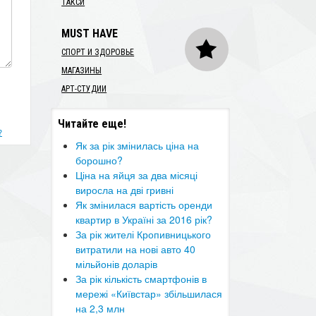
ТАКСИ
MUST HAVE
СПОРТ И ЗДОРОВЬЕ
МАГАЗИНЫ
АРТ-СТУДИИ
Читайте еще!
?
Як за рік змінилась ціна на
борошно?
Ціна на яйця за два місяці
виросла на дві гривні
Як змінилася вартість оренди
квартир в Україні за 2016 рік?
​За рік жителі Кропивницького
витратили на нові авто 40
мільйонів доларів
За рік кількість смартфонів в
мережі «Київстар» збільшилася
на 2,3 млн