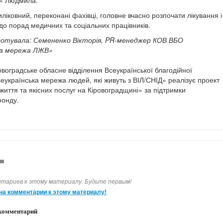
ліковний, переконані фахівці, головне вчасно розпочати лікування і
до порад медичних та соціальних працівників.
готувала: Семененко Вікторія, PR-менеджер КОВ ВБО
ка мережа ЛЖВ»
овоградське обласне відділення Всеукраїнської благодійної
сеукраїнська мережа людей, які живуть з ВІЛ/СНІД» реалізує проект
 життя та якісних послуг на Кіровоградщині» за підтримки
фонду.
и
тариев к этому материалу. Будьте первым!
на комментарии к этому материалу!
комментарий