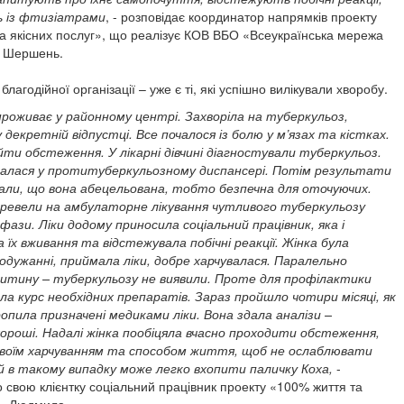
 із фтизіатрами
, - розповідає координатор напрямків проекту
а якісних послуг», що реалізує КОВ ВБО «Всеукраїнська мережа
 Шершень.
благодійної організації – уже є ті, які успішно вилікували хворобу.
роживає у районному центрі. Захворіла на туберкульоз,
 декретній відпустці. Все почалося із болю у м’язах та кістках.
ти обстеження. У лікарні дівчині діагностували туберкульоз.
увалася у протитуберкульозному диспансері. Потім результати
зали, що вона абецельована, тобто безпечна для оточуючих.
ревели на амбулаторне лікування чутливого туберкульозу
фази. Ліки додому приносила соціальний працівник, яка і
їх вживання та відстежувала побічні реакції. Жінка була
 одужанні, приймала ліки, добре харчувалася. Паралельно
дитину – туберкульозу не виявили. Проте для профілактики
а курс необхідних препаратів. Зараз пройшло чотири місяці, як
пила призначені медиками ліки. Вона здала аналізи –
роші. Надалі жінка пообіцяла вчасно проходити обстеження,
воїм харчуванням та способом життя, щоб не ослаблювати
й в такому випадку може легко вхопити паличку Коха,
-
о свою клієнтку соціальний працівник проекту «100% життя та
г» Людмила.