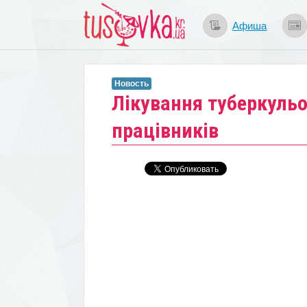
Афиша
Новость
Лікування туберкульо
працівників