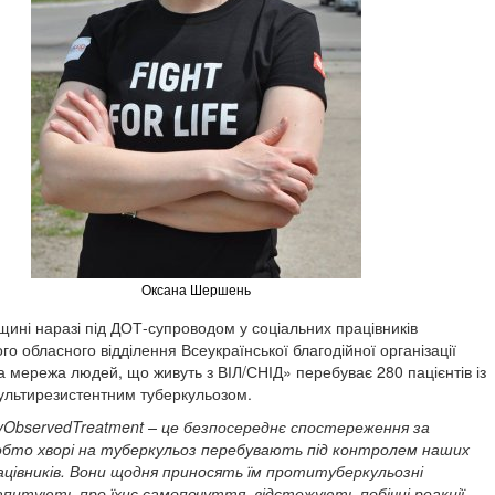
Оксана Шершень
щині наразі під ДОТ-супроводом у соціальних працівників
го обласного відділення Всеукраїнської благодійної організації
а мережа людей, що живуть з ВІЛ/СНІД» перебуває 280 пацієнтів із
ультирезистентним туберкульозом.
tlyObservedTreatment – це безпосереднє спостереження за
Тобто хворі на туберкульоз перебувають під контролем наших
ацівників. Вони щодня приносять їм протитуберкульозні
питують про їхнє самопочуття, відстежують побічні реакції,