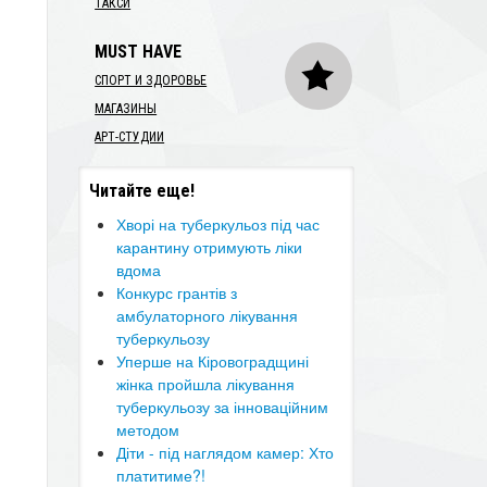
ТАКСИ
MUST HAVE
СПОРТ И ЗДОРОВЬЕ
МАГАЗИНЫ
АРТ-СТУДИИ
Читайте еще!
​Хворі на туберкульоз під час
карантину отримують ліки
вдома
Конкурс грантів з
амбулаторного лікування
туберкульозу
​Уперше на Кіровоградщині
жінка пройшла лікування
туберкульозу за інноваційним
методом
Діти - під наглядом камер: Хто
платитиме?!