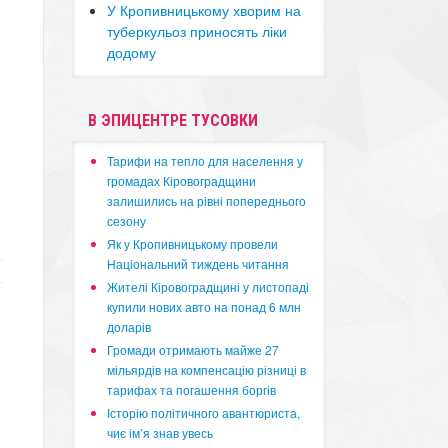
​У Кропивницькому хворим на
туберкульоз приносять ліки
додому
В ЭПИЦЕНТРЕ ТУСОВКИ
​Тарифи на тепло для населення у
громадах Кіровоградщини
залишились на рівні попереднього
сезону
​Як у Кропивницькому провели
Національний тиждень читання
​Жителі Кіровоградщині у листопаді
купили нових авто на понад 6 млн
доларів
​Громади отримають майже 27
мільярдів на компенсацію різниці в
тарифах та погашення боргів
Історію політичного авантюриста,
чиє ім’я знав увесь