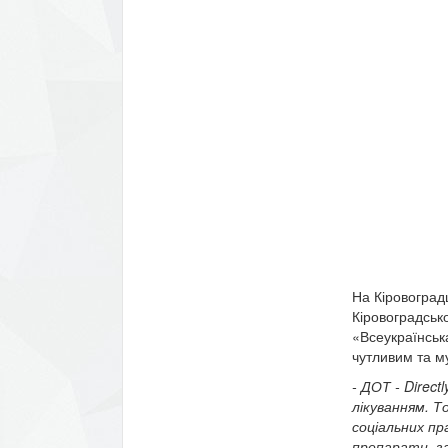
На Кіровоград
Кіровоградсько
«Всеукраїнськ
чутливим та м
- ДОТ - Direc
лікуванням. 
соціальних пр
препарати, за