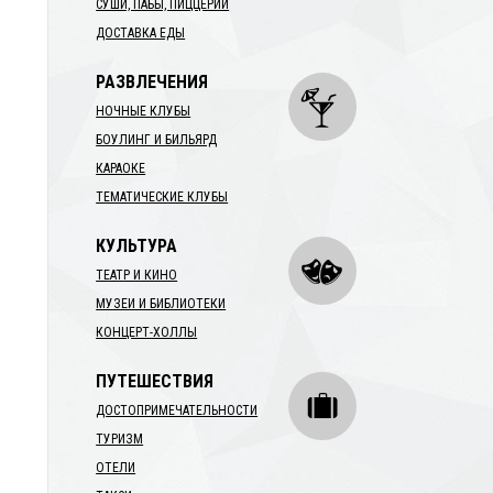
СУШИ, ПАБЫ, ПИЦЦЕРИИ
ДОСТАВКА ЕДЫ
РАЗВЛЕЧЕНИЯ
НОЧНЫЕ КЛУБЫ
БОУЛИНГ И БИЛЬЯРД
КАРАОКЕ
ТЕМАТИЧЕСКИЕ КЛУБЫ
КУЛЬТУРА
ТЕАТР И КИНО
МУЗЕИ И БИБЛИОТЕКИ
КОНЦЕРТ-ХОЛЛЫ
ПУТЕШЕСТВИЯ
ДОСТОПРИМЕЧАТЕЛЬНОСТИ
ТУРИЗМ
ОТЕЛИ