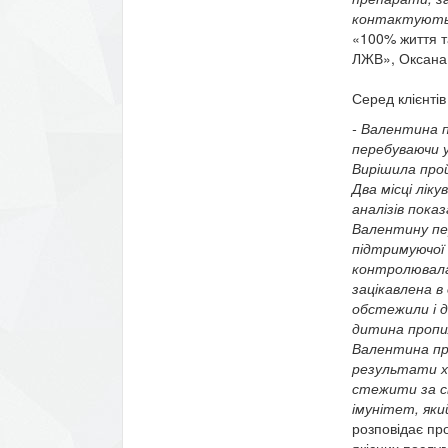
контактують
«100% життя т
ЛЖВ», Оксана
Серед клієнтів 
- Валентина п
перебуваючи у
Вирішила прой
Два місці лік
аналізів пока
Валентину пе
підтримуючої 
контролювала 
зацікавлена в
обстежили і 
дитина пропил
Валентина про
результати хо
стежити за с
імунітет, яки
розповідає пр
якісних послу