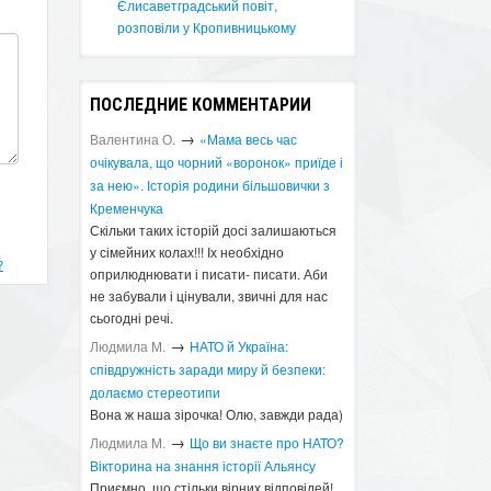
Єлисаветградський повіт,
розповіли у Кропивницькому
ПОСЛЕДНИЕ КОММЕНТАРИИ
→
Валентина О.
«Мама весь час
очікувала, що чорний «воронок» приїде і
за нею». Історія родини більшовички з
Кременчука
Скільки таких історій досі залишаються
у сімейних колах!!! Іх необхідно
?
оприлюднювати і писати- писати. Аби
не забували і цінували, звичні для нас
сьогодні речі.
→
Людмила М.
​НАТО й Україна:
співдружність заради миру й безпеки:
долаємо стереотипи
Вона ж наша зірочка! Олю, завжди рада)
→
Людмила М.
Що ви знаєте про НАТО?
Вікторина на знання історії Альянсу ​
Приємно, що стільки вірних відповідей!