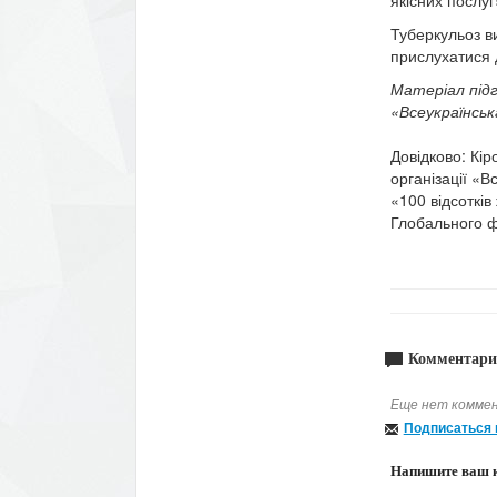
Туберкульоз ви
прислухатися 
Матеріал під
«Всеукраїнсь
Довідково: Кір
організації «В
«100 відсотків
Глобального 
Комментари
Еще нет коммен
Подписаться 
Напишите ваш 