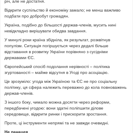
річ, але не достатня.
Відкрити суспільство й економіку замало; не менш важливо
подбати про добробут громадян.
Україна, подібно до більшості держав-членів, мусить нині
невідкладно вирішувати обидва завдання.
У минулі роки країна збідніла, як результат, розквітнув
популізм. Ситуація погіршується через дедалі більше
відставання в розвитку України порівняно з сусідніми
державами ЄС.
Європейський спосіб подолання нерівності – політика
згуртованості – майже відсутня в Угоді про асоціацію.
Це зрозуміло: угода між Україною та ЄС не про соціальну
політику, ця сфера належить переважно до кола повноважень
держав-членів.
З іншого боку, чимало можна досягти через реформи,
передбачені угодою: вони здатні поліпшити ділове
середовище, відкрити ринки і прискорити зростання.
Проте, ці інструменти непрямі та не завжди очевидні.
Не панацея