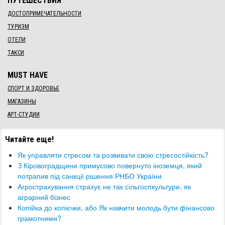
ПУТЕШЕСТВИЯ
ДОСТОПРИМЕЧАТЕЛЬНОСТИ
ТУРИЗМ
ОТЕЛИ
ТАКСИ
MUST HAVE
СПОРТ И ЗДОРОВЬЕ
МАГАЗИНЫ
АРТ-СТУДИИ
Читайте еще!
Як управляти стресом та розвивати свою стресостійкість?
​З Кіровоградщини примусово повернуто іноземця, який
потрапив під санкції рішення РНБО України
​Агрострахування страхує не так сільгоспкультури, як
аграрний бізнес
​Копійка до копієчки, або Як навчити молодь бути фінансово
грамотними?