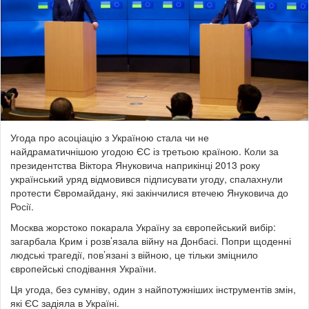
Угода про асоціацію з Україною стала чи не
найдраматичнішою угодою ЄС із третьою країною.
Коли за
президентства Віктора Януковича наприкінці 2013 року
український уряд відмовився підписувати угоду, спалахнули
протести Євромайдану, які закінчилися втечею Януковича до
Росії.
Москва жорстоко покарала Україну за європейський вибір:
загарбала Крим і розв’язала війну на Донбасі. Попри щоденні
людські трагедії, пов’язані з війною, це тільки зміцнило
європейські сподівання України.
Ця угода, без сумніву, один з найпотужніших інструментів змін,
які ЄС задіяла в Україні.