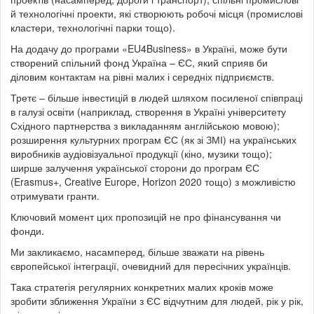
й технологічні проекти, які створюють робочі місця (промислові
кластери, технологічні парки тощо).
На додачу до програми «EU4Business» в Україні, може бути
створений спільний фонд Україна – ЄС, який сприяв би
діловим контактам на рівні малих і середніх підприємств.
Третє – більше інвестицій в людей шляхом посиленої співпраці
в галузі освіти (наприклад, створення в Україні університету
Східного партнерства з викладанням англійською мовою);
розширення культурних програм ЄС (як зі ЗМІ) на українських
виробників аудіовізуальної продукції (кіно, музики тощо);
ширше залучення української сторони до програм ЄС
(Erasmus+, Creative Europe, Horizon 2020 тощо) з можливістю
отримувати гранти.
Ключовий момент цих пропозицій не про фінансування чи
фонди.
Ми закликаємо, насамперед, більше зважати на рівень
європейської інтеграції, очевидний для пересічних українців.
Така стратегія регулярних конкретних малих кроків може
зробити зближення України з ЄС відчутним для людей, рік у рік,