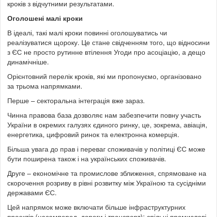
кроків з відчутними результатами.
Оголошені малі кроки
В ідеалі, такі малі кроки повинні оголошуватись чи
реалізуватися щороку. Це стане свідченням того, що відносини
з ЄС не просто рутинне втілення Угоди про асоціацію, а дещо
динамічніше.
Орієнтовний перелік кроків, які ми пропонуємо, організовано
за трьома напрямками.
Перше – секторальна інтеграція вже зараз.
Чинна правова база дозволяє нам забезпечити повну участь
України в окремих галузях єдиного ринку, це, зокрема, авіація,
енергетика, цифровий ринок та електронна комерція.
Більша увага до прав і переваг споживачів у політиці ЄС може
бути поширена також і на українських споживачів.
Друге – економічне та промислове зближення, спрямоване на
скорочення розриву в рівні розвитку між Україною та сусідніми
державами ЄС.
Цей напрямок може включати більше інфраструктурних
проектів (насамперед, дороги і транспорт); спільні промислові