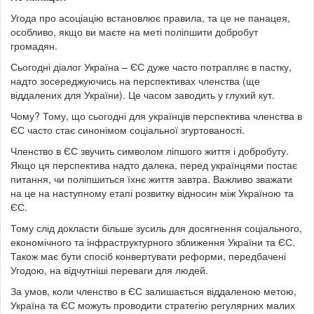
Угода про асоціацію встановлює правила, та це не панацея,
особливо, якщо ви маєте на меті поліпшити добробут
громадян.
Сьогодні діалог Україна – ЄС дуже часто потрапляє в пастку,
надто зосереджуючись на перспективах членства (ще
віддалених для України). Це часом заводить у глухий кут.
Чому? Тому, що сьогодні для українців перспектива членства в
ЄС часто стає синонімом соціальної згуртованості.
Членство в ЄС звучить символом ліпшого життя і добробуту.
Якщо ця перспектива надто далека, перед українцями постає
питання, чи поліпшиться їхнє життя завтра. Важливо зважати
на це на наступному етапі розвитку відносин між Україною та
ЄС.
Тому слід докласти більше зусиль для досягнення соціального,
економічного та інфраструктурного зближення України та ЄС.
Також має бути спосіб конвертувати реформи, передбачені
Угодою, на відчутніші переваги для людей.
За умов, коли членство в ЄС залишається віддаленою метою,
Україна та ЄС можуть проводити стратегію регулярних малих