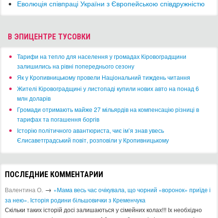
Еволюція співпраці України з Європейською співдружністю
В ЭПИЦЕНТРЕ ТУСОВКИ
​Тарифи на тепло для населення у громадах Кіровоградщини
залишились на рівні попереднього сезону
​Як у Кропивницькому провели Національний тиждень читання
​Жителі Кіровоградщині у листопаді купили нових авто на понад 6
млн доларів
​Громади отримають майже 27 мільярдів на компенсацію різниці в
тарифах та погашення боргів
Історію політичного авантюриста, чиє ім’я знав увесь
Єлисаветградський повіт, розповіли у Кропивницькому
ПОСЛЕДНИЕ КОММЕНТАРИИ
→
Валентина О.
«Мама весь час очікувала, що чорний «воронок» приїде і
за нею». Історія родини більшовички з Кременчука
Скільки таких історій досі залишаються у сімейних колах!!! Іх необхідно