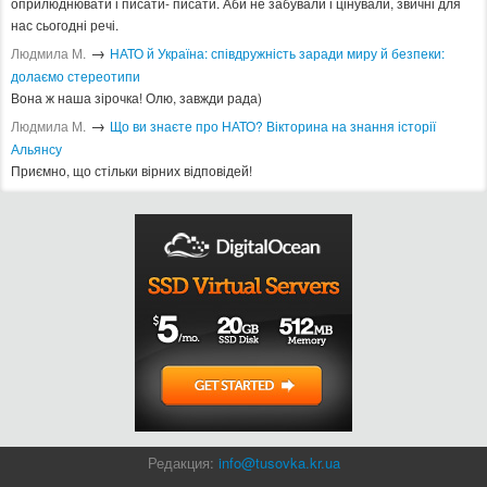
оприлюднювати і писати- писати. Аби не забували і цінували, звичні для
нас сьогодні речі.
→
Людмила М.
​НАТО й Україна: співдружність заради миру й безпеки:
долаємо стереотипи
Вона ж наша зірочка! Олю, завжди рада)
→
Людмила М.
Що ви знаєте про НАТО? Вікторина на знання історії
Альянсу ​
Приємно, що стільки вірних відповідей!
Редакция:
info@tusovka.kr.ua