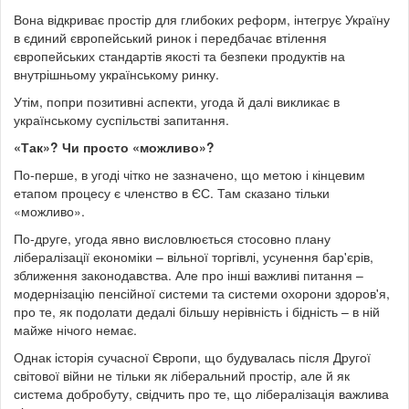
Вона відкриває простір для глибоких реформ, інтегрує Україну
в єдиний європейський ринок і передбачає втілення
європейських стандартів якості та безпеки продуктів на
внутрішньому українському ринку.
Утім, попри позитивні аспекти, угода й далі викликає в
українському суспільстві запитання.
«Так»? Чи просто «можливо»?
По-перше, в угоді чітко не зазначено, що метою і кінцевим
етапом процесу є членство в ЄС. Там сказано тільки
«можливо».
По-друге, угода явно висловлюється стосовно плану
лібералізації економіки – вільної торгівлі, усунення бар'єрів,
зближення законодавства. Але про інші важливі питання –
модернізацію пенсійної системи та системи охорони здоров'я,
про те, як подолати дедалі більшу нерівність і бідність – в ній
майже нічого немає.
Однак історія сучасної Європи, що будувалась після Другої
світової війни не тільки як ліберальний простір, але й як
система добробуту, свідчить про те, що лібералізація важлива