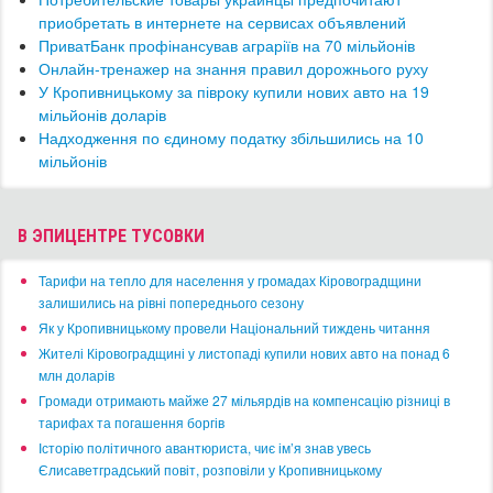
приобретать в интернете на сервисах объявлений
ПриватБанк профінансував аграріїв на 70 мільйонів
Онлайн-тренажер на знання правил дорожнього руху
​У Кропивницькому за півроку купили нових авто на 19
мільйонів доларів
Надходження по єдиному податку збільшились на 10
мільйонів
В ЭПИЦЕНТРЕ ТУСОВКИ
​Тарифи на тепло для населення у громадах Кіровоградщини
залишились на рівні попереднього сезону
​Як у Кропивницькому провели Національний тиждень читання
​Жителі Кіровоградщині у листопаді купили нових авто на понад 6
млн доларів
​Громади отримають майже 27 мільярдів на компенсацію різниці в
тарифах та погашення боргів
Історію політичного авантюриста, чиє ім’я знав увесь
Єлисаветградський повіт, розповіли у Кропивницькому