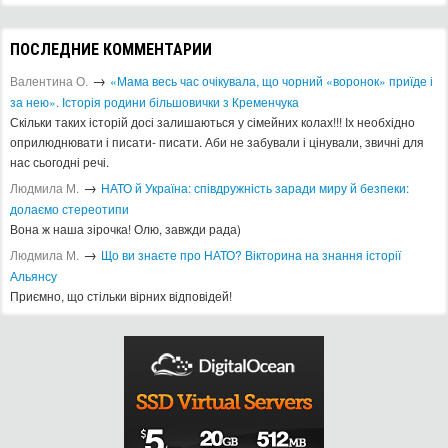
ПОСЛЕДНИЕ КОММЕНТАРИИ
→
Валентина О.
«Мама весь час очікувала, що чорний «воронок» приїде і
за нею». Історія родини більшовички з Кременчука
Скільки таких історій досі залишаються у сімейних колах!!! Іх необхідно
оприлюднювати і писати- писати. Аби не забували і цінували, звичні для
нас сьогодні речі.
→
Людмила М.
​НАТО й Україна: співдружність заради миру й безпеки:
долаємо стереотипи
Вона ж наша зірочка! Олю, завжди рада)
→
Людмила М.
Що ви знаєте про НАТО? Вікторина на знання історії
Альянсу ​
Приємно, що стільки вірних відповідей!