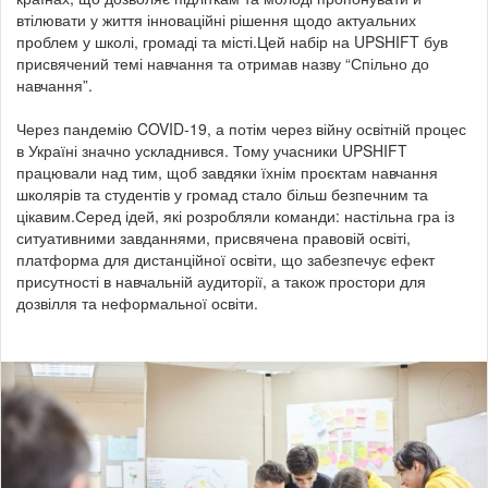
втілювати у життя інноваційні рішення щодо актуальних
проблем у школі, громаді та місті.Цей набір на UPSHIFT був
присвячений темі навчання та отримав назву “Спільно до
навчання”.
Через пандемію COVID-19, а потім через війну освітній процес
в Україні значно ускладнився. Тому учасники UPSHIFT
працювали над тим, щоб завдяки їхнім проєктам навчання
школярів та студентів у громад стало більш безпечним та
цікавим.Серед ідей, які розробляли команди: настільна гра із
ситуативними завданнями, присвячена правовій освіті,
платформа для дистанційної освіти, що забезпечує ефект
присутності в навчальній аудиторії, а також простори для
дозвілля та неформальної освіти.