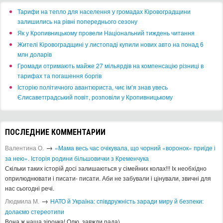
​Тарифи на тепло для населення у громадах Кіровоградщини
залишились на рівні попереднього сезону
​Як у Кропивницькому провели Національний тиждень читання
​Жителі Кіровоградщині у листопаді купили нових авто на понад 6
млн доларів
​Громади отримають майже 27 мільярдів на компенсацію різниці в
тарифах та погашення боргів
Історію політичного авантюриста, чиє ім’я знав увесь
Єлисаветградський повіт, розповіли у Кропивницькому
ПОСЛЕДНИЕ КОММЕНТАРИИ
→
Валентина О.
«Мама весь час очікувала, що чорний «воронок» приїде і
за нею». Історія родини більшовички з Кременчука
Скільки таких історій досі залишаються у сімейних колах!!! Іх необхідно
оприлюднювати і писати- писати. Аби не забували і цінували, звичні для
нас сьогодні речі.
→
Людмила М.
​НАТО й Україна: співдружність заради миру й безпеки:
долаємо стереотипи
Вона ж наша зірочка! Олю, завжди рада)