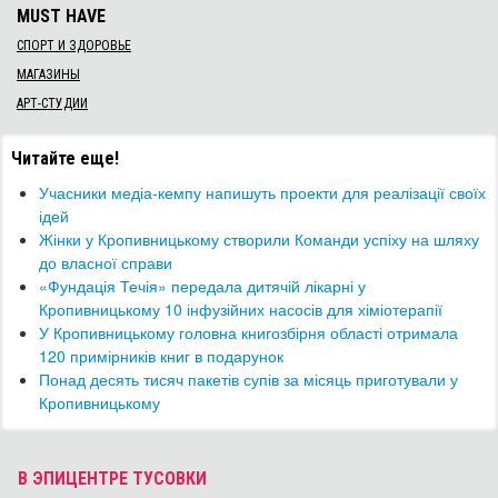
MUST HAVE
СПОРТ И ЗДОРОВЬЕ
МАГАЗИНЫ
АРТ-СТУДИИ
Читайте еще!
Учасники медіа-кемпу напишуть проекти для реалізації своїх
ідей
Жінки у Кропивницькому створили Команди успіху на шляху
до власної справи
​«Фундація Течія» передала дитячій лікарні у
Кропивницькому 10 інфузійних насосів для хіміотерапії
​У Кропивницькому головна книгозбірня області отримала
120 примірників книг в подарунок
Понад десять тисяч пакетів супів за місяць приготували у
Кропивницькому
В ЭПИЦЕНТРЕ ТУСОВКИ