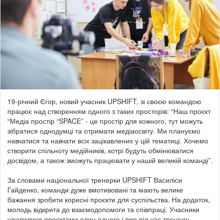
19-річний Єгор, новий учасник UPSHIFT, зі своєю командою
працює над створенням одного з таких просторів: “Наш проєкт
“Медіа простір “SPACE” - це простір для кожного, тут можуть
зібратися однодумці та отримати медіаосвіту. Ми плануємо
навчатися та навчати всіх зацікавлених у цій тематиці. Хочемо
створити спільноту медійників, котрі будуть обмінюватися
досвідом, а також зможуть працювати у нашій великій команді”.
За словами національної тренерки UPSHIFT Василіси
Гайденко, команди дуже вмотивовані та мають велике
бажання зробити корисні проєкти для суспільства. На додаток,
молодь відкрита до взаємодопомоги та співпраці. Учасники
цікавилися проєктами один одного і вже під час тренінгу