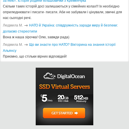
за нею». Історія родини більшовички з Кременчука
Скільки таких історій досі залишаються у сімейних колах!!! Іх необхідно
оприлюднювати і писати- писати. Аби не забували і цінували, звичні для
нас сьогодні речі.
→
Людмила М.
​НАТО й Україна: співдружність заради миру й безпеки:
долаємо стереотипи
Вона ж наша зірочка! Олю, завжди рада)
→
Людмила М.
Що ви знаєте про НАТО? Вікторина на знання історії
Альянсу ​
Приємно, що стільки вірних відповідей!