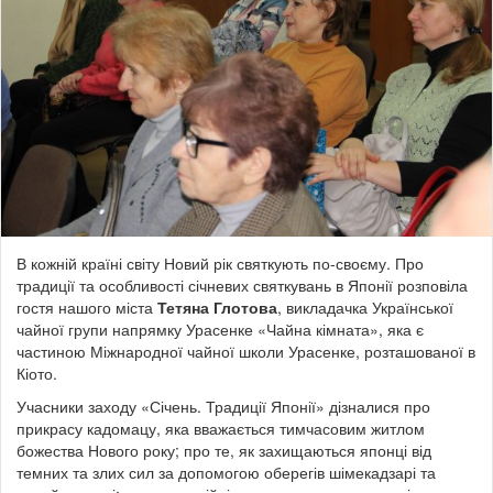
В кожній країні світу Новий рік святкують по-своєму. Про
традиції та особливості січневих святкувань в Японії розповіла
гостя нашого міста
Тетяна Глотова
, викладачка Української
чайної групи напрямку Урасенке «Чайна кімната», яка є
частиною Міжнародної чайної школи Урасенке, розташованої в
Кіото.
Учасники заходу «Січень. Традиції Японії» дізналися про
прикрасу кадомацу, яка вважається тимчасовим житлом
божества Нового року; про те, як захищаються японці від
темних та злих сил за допомогою оберегів шімекадзарі та