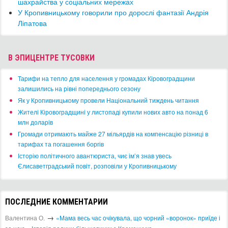
шахрайства у соціальних мережах
​У Кропивницькому говорили про дорослі фантазії Андрія
Ліпатова
В ЭПИЦЕНТРЕ ТУСОВКИ
​Тарифи на тепло для населення у громадах Кіровоградщини
залишились на рівні попереднього сезону
​Як у Кропивницькому провели Національний тиждень читання
​Жителі Кіровоградщині у листопаді купили нових авто на понад 6
млн доларів
​Громади отримають майже 27 мільярдів на компенсацію різниці в
тарифах та погашення боргів
Історію політичного авантюриста, чиє ім’я знав увесь
Єлисаветградський повіт, розповіли у Кропивницькому
ПОСЛЕДНИЕ КОММЕНТАРИИ
→
Валентина О.
«Мама весь час очікувала, що чорний «воронок» приїде і