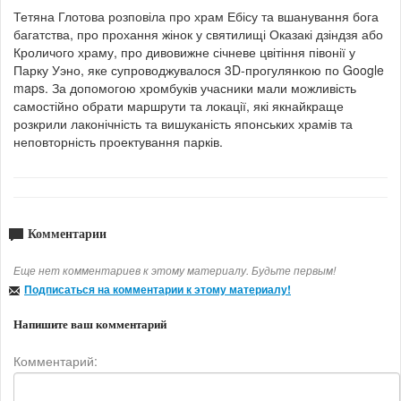
Тетяна Глотова розповіла про храм Ебісу та вшанування бога
багатства, про прохання жінок у святилищі Оказакі дзіндзя або
Кроличого храму, про дивовижне січневе цвітіння півонії у
Парку Уэно, яке супроводжувалося 3D-прогулянкою по Google
maps. За допомогою хромбуків учасники мали можливість
самостійно обрати маршрути та локації, які якнайкраще
розкрили лаконічність та вишуканість японських храмів та
неповторність проектування парків.
Комментарии
Еще нет комментариев к этому материалу. Будьте первым!
Подписаться на комментарии к этому материалу!
Напишите ваш комментарий
Комментарий: