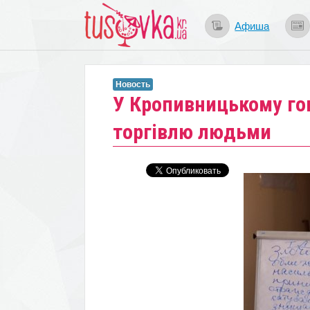
Афиша
Новость
​У Кропивницькому го
торгівлю людьми