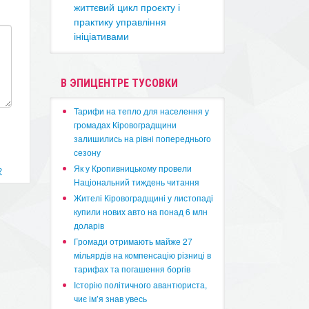
життєвий цикл проєкту і
практику управління
ініціативами
В ЭПИЦЕНТРЕ ТУСОВКИ
​Тарифи на тепло для населення у
громадах Кіровоградщини
залишились на рівні попереднього
сезону
​Як у Кропивницькому провели
?
Національний тиждень читання
​Жителі Кіровоградщині у листопаді
купили нових авто на понад 6 млн
доларів
​Громади отримають майже 27
мільярдів на компенсацію різниці в
тарифах та погашення боргів
Історію політичного авантюриста,
чиє ім’я знав увесь