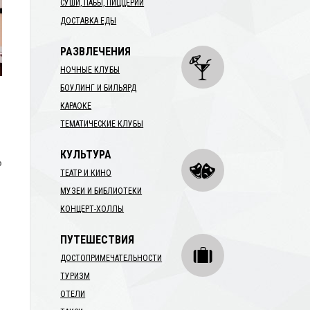
СУШИ, ПАБЫ, ПИЦЦЕРИИ
ДОСТАВКА ЕДЫ
РАЗВЛЕЧЕНИЯ
НОЧНЫЕ КЛУБЫ
БОУЛИНГ И БИЛЬЯРД
КАРАОКЕ
ТЕМАТИЧЕСКИЕ КЛУБЫ
КУЛЬТУРА
ю
ТЕАТР И КИНО
МУЗЕИ И БИБЛИОТЕКИ
КОНЦЕРТ-ХОЛЛЫ
ПУТЕШЕСТВИЯ
ДОСТОПРИМЕЧАТЕЛЬНОСТИ
ТУРИЗМ
ОТЕЛИ