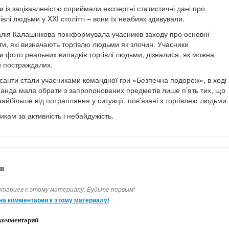
 із зацікавленістю сприймали експертні статистичні дані про
влі людьми у XXI столітті – вони їх неабияк здивували.
лія Калашнікова поінформувала учасників заходу про основні
ти, які визначають торгівлю людьми як злочин. Учасники
и фото реальних випадків торгівлі людьми, дізналися, як можна
и постраждалих.
рсанти стали учасниками командної гри «Безпечна подорож», в ході
манда мала обрати з запропонованих предметів лише п’ять тих, що
айбільше від потрапляння у ситуації, пов’язані з торгівлею людьми.
кам за активність і небайдужість.
и
тариев к этому материалу. Будьте первым!
на комментарии к этому материалу!
комментарий