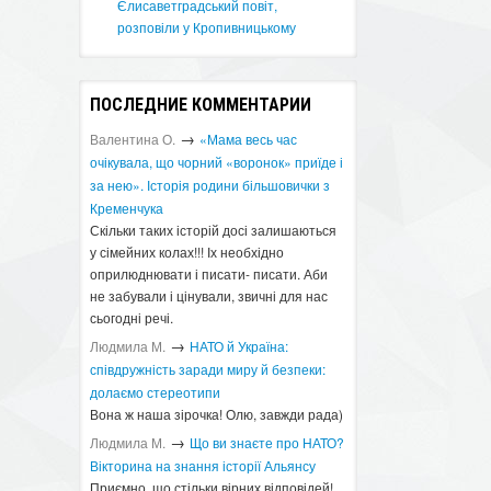
Єлисаветградський повіт,
розповіли у Кропивницькому
ПОСЛЕДНИЕ КОММЕНТАРИИ
→
Валентина О.
«Мама весь час
очікувала, що чорний «воронок» приїде і
за нею». Історія родини більшовички з
Кременчука
Скільки таких історій досі залишаються
у сімейних колах!!! Іх необхідно
оприлюднювати і писати- писати. Аби
не забували і цінували, звичні для нас
сьогодні речі.
→
Людмила М.
​НАТО й Україна:
співдружність заради миру й безпеки:
долаємо стереотипи
Вона ж наша зірочка! Олю, завжди рада)
→
Людмила М.
Що ви знаєте про НАТО?
Вікторина на знання історії Альянсу ​
Приємно, що стільки вірних відповідей!