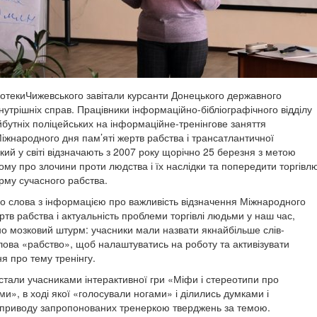
іотекиЧижевського завітали курсанти Донецького державного
нутрішніх справ. Працівники інформаційно-бібліографічного відділу
бутніх поліцейських на інформаційне-тренінгове заняття
іжнародного дня пам’яті жертв рабства і трансатлантичної
який у світі відзначають з 2007 року щорічно 25 березня з метою
ому про злочини проти людства і їх наслідки та попередити торгівл
му сучасного рабства.
го слова з інформацією про важливість відзначення Міжнародного
ртв рабства і актуальність проблеми торгівлі людьми у наш час,
о мозковий штурм: учасники мали назвати якнайбільше слів-
слова «рабство», щоб налаштуватись на роботу та активізувати
я про тему тренінгу.
 стали учасниками інтерактивної гри «Міфи і стереотипи про
и», в ході якої «голосували ногами» і ділились думками і
приводу запропонованих тренеркою тверджень за темою.