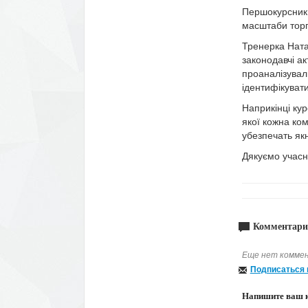
Першокурсники
масштаби торгі
Тренерка Ната
законодавчі ак
проаналізувал
ідентифікуват
Наприкінці ку
якої кожна ко
убезпечать якн
Дякуємо учасни
Комментари
Еще нет коммен
Подписаться 
Напишите ваш 