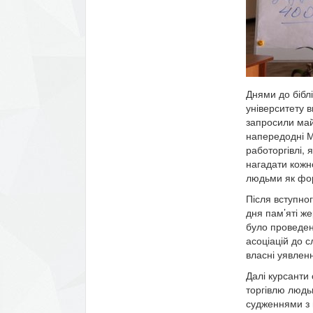
Днями до бібл
університету в
запросили май
напередодні М
работоргівлі, 
нагадати кожн
людьми як фор
Після вступно
дня пам’яті же
було проведен
асоціацій до 
власні уявленн
Далі курсанти
торгівлю людьм
судженнями з 