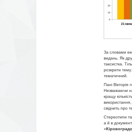
За словами ек
видань. Як дру
таксистка. Ті
розкрити тему
тематичний.
Пані Вікторія 
Незважаючи на
кращу кількіс
використання,
свідчить про т
Стереотипи та 
а й в документ
«Кіровоградс