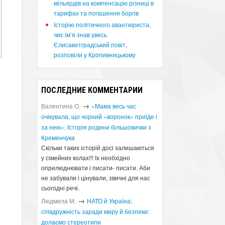
мільярдів на компенсацію різниці в
тарифах та погашення боргів
Історію політичного авантюриста,
чиє ім’я знав увесь
Єлисаветградський повіт,
розповіли у Кропивницькому
ПОСЛЕДНИЕ КОММЕНТАРИИ
→
Валентина О.
«Мама весь час
очікувала, що чорний «воронок» приїде і
за нею». Історія родини більшовички з
Кременчука
Скільки таких історій досі залишаються
у сімейних колах!!! Іх необхідно
оприлюднювати і писати- писати. Аби
не забували і цінували, звичні для нас
сьогодні речі.
→
Людмила М.
​НАТО й Україна:
співдружність заради миру й безпеки:
долаємо стереотипи