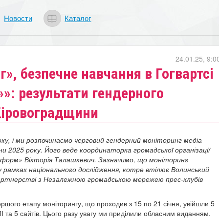
Новости
Каталог
24.01.25, 9:0
г», безпечне навчання в Гогвартсі
»»: результати гендерного
Кіровоградщини
оку, і ми розпочинаємо черговий гендерний моніторинг медіа
и 2025 року. Його веде координаторка громадської організації
еформ» Вікторія Талашкевич.
Зазначимо, що моніторинг
 рамках національного дослідження, котре втілює Волинський
партнерстві з Незалежною громадською мережею прес-клубів
ршого етапу моніторингу, що проходив з 15 по 21 січня, увійшли 5
І та 5 сайтів. Цього разу увагу ми приділили обласним виданням.