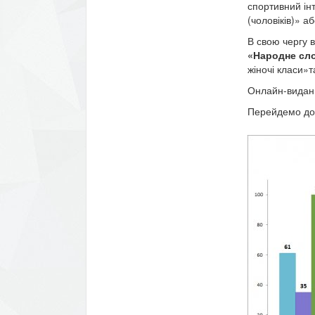
спортивний інт
(чоловіків)» а
В свою чергу 
«Народне сл
жіночі класи»т
Онлайн-видання
Перейдемо до 