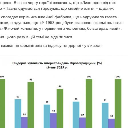
ерес». В свою чергу героїні вважають, що «Лихо одне від них
бо «Павло одумається і зрозуміє, що сімейне життя – щастя».
в спогадах керівника швейної фабрики, що надрукувала газета
ово»
, згадується, що «У 1953 році були скасовані окремі чоловічі і
а«Жіночий колектив, у порівнянні з чоловічим, більш вразливий».
 цього разу в цій темі не відмітилися.
вживання фемінітивів та індексу гендерної чутливості.