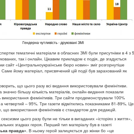
Гендерна чутливість - друковані ЗМІ
спертки тематичні матеріали в обласних ЗМІ були присутніми в 4 з 
кованих, так і онлайн. Цікавим прикладом є подія, де згадується
льки сайт «Центральноукраїнське бюро новин» зміг розгорнутіше
. Саме йому матеріал, присвячений цій події був зарахований як
говорить, що цього разу всі видання використовували фемінітиви.
 значно більшу кількість матеріалів, онлайн-видання показали
ть використання фемінітивів. Три сайти продемонстрували 100%
 а четвертий – 95%. Три газети відмітились показниками 81-89%. Це
е, що використання фемінітивів є стандартом для редакцій.
сексизми цього разу були не тільки в вигаданих «історіях з життя»,
альних згадках героя. Перший тип матеріалу був в газеті
ька правда»
. В ньому герой залицяється до жінки бо «це