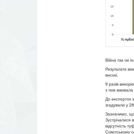
Війна так чи і
Результати вик
високі.
9 разів викори
з тим вживала 
До експерток 
згадували у 28
Зазначимо, що 
Зустрічалися 
відсутність ту
Совєтському со