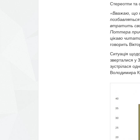
Стереотпи та с
«Вважаю, що т
позбавляться
втратить свою
Поттера прибр
цікаво читати
говорить Вікто
Ситуація щодо
зверталися у 3
зустрілася од
Володимира К