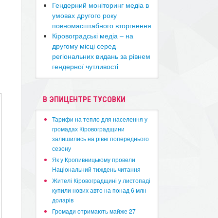
​Гендерний моніторинг медіа в
умовах другого року
повномасштабного вторгнення
​Кіровоградські медіа – на
другому місці серед
регіональних видань за рівнем
гендерної чутливості
В ЭПИЦЕНТРЕ ТУСОВКИ
​Тарифи на тепло для населення у
громадах Кіровоградщини
залишились на рівні попереднього
сезону
​Як у Кропивницькому провели
Національний тиждень читання
​Жителі Кіровоградщині у листопаді
купили нових авто на понад 6 млн
доларів
​Громади отримають майже 27