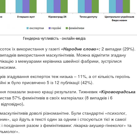
Гендерна чутливість - онлайн-медіа
оток їх використання у газеті
«Народне слово»:
2 випадки (29%).
випадків використання маскулінітивів. Можна відмітити згадану
лікацію з мемуарами керівника швейної фабрики, зустрілися
ексизми.
дків згадування експерток теж низька – 11%, а от кількість героїнь
йні ж було присвячено 5 із 12 публікації (42%).
ання показали значно кращі результати. Тижневик
«Кіровоградська
истав 57% фемінітивів в своїх матеріалах (8 випадків і 6
 відповідно)
.
аскулінітивів доволі різноманітне. Були стандартні «психолог,
вник», що йдуть в тексті один за одним і стосуються тієї ж самої
 і поєднання разом з фемінітивами: лікарка-акушер-гінеколог» та
льмолог».