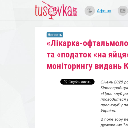
Афиша
Новость
​«Лікарка-офтальмоло
та «податок «на яйця
моніторингу видань 
Січень 2025 р
Кіровоградщин
«Прес-клуб р
проводиться у
прес-клуб у 
України.
В поле зору пе
друкованих ЗМ