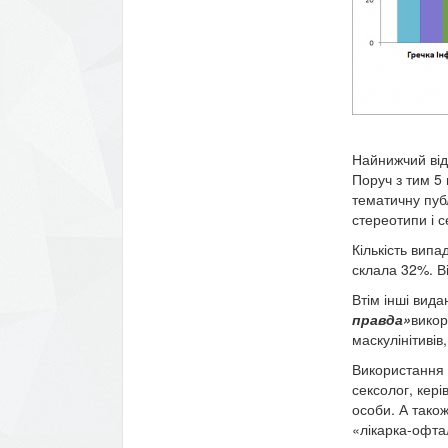
Найнижчий відс
Поруч з тим 5 
тематичну пуб
стереотипи і с
Кількість випа
склала 32%. Ві
Втім інші вид
правда»
викор
маскулінітивів,
Використання м
сексолог, кері
особи. А також
«лікарка-офта