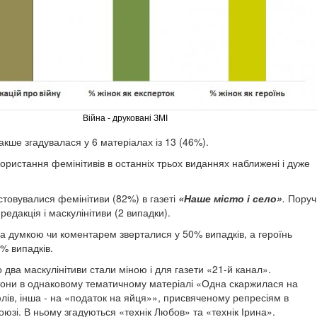
Війна - друковані ЗМІ
накше згадувалася у 6 матеріалах із 13 (46%).
ористання фемінітивів в останніх трьох виданнях наближені і дуже
стовувалися фемінітиви (82%) в газеті
«Наше місто і село»
.
Поруч
редакція і маскулінітиви (2 випадки).
за думкою чи коментарем зверталися у 50% випадків, а героїнь
% випадків.
два маскулінітиви стали міною і для газети «21-й канал».
вони в однаковому тематичному матеріалі «Одна скаржилася на
флів, інша - на «податок на яйця»», присвяченому репресіям в
юзі. В ньому згадуються «технік Любов» та «технік Ірина».