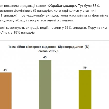
ок показали в редакції газети
«Україна-центр».
Тут було 83%
истання фемінітивів (5 випадків), хоча стрічалися у статтях і
(1 випадок). І це «касичний» випадок, коли маскулініти та фемінітив
в одному абзаці і стосуються однієї ж людини.
зеті коментують ситуації, події, новини у 36% випадків. Поруч з тим
оїнь є у 18% випадків.