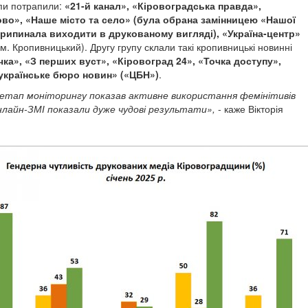
пи потрапили:
«21-й канал», «Кіровоградська правда»,
во», «Наше місто та село» (була обрана замінницею «Нашої
 припинала виходити в друкованому вигляді), «Україна-центр»
 м. Кропивницький). Другу групу склали такі кропивницькі новинні
чка», «З перших вуст», «Кіровоград 24», «Точка доступу»,
країнське бюро новин» («ЦБН»)
.
етап моніторингу показав активне використання фемінітивів
нлайн-ЗМІ показали дуже чудові результати»,
- каже Вікторія