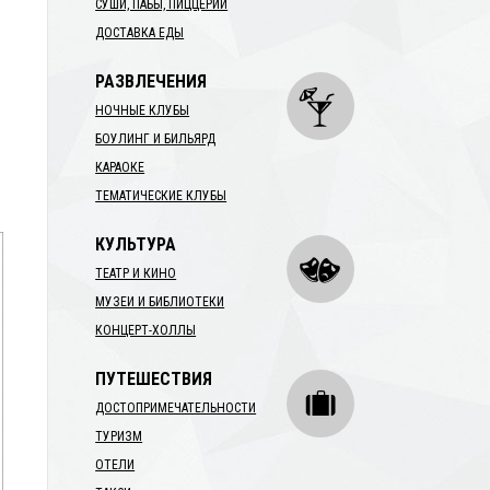
СУШИ, ПАБЫ, ПИЦЦЕРИИ
ДОСТАВКА ЕДЫ
РАЗВЛЕЧЕНИЯ
НОЧНЫЕ КЛУБЫ
БОУЛИНГ И БИЛЬЯРД
КАРАОКЕ
ТЕМАТИЧЕСКИЕ КЛУБЫ
КУЛЬТУРА
ТЕАТР И КИНО
МУЗЕИ И БИБЛИОТЕКИ
КОНЦЕРТ-ХОЛЛЫ
ПУТЕШЕСТВИЯ
ДОСТОПРИМЕЧАТЕЛЬНОСТИ
ТУРИЗМ
ОТЕЛИ