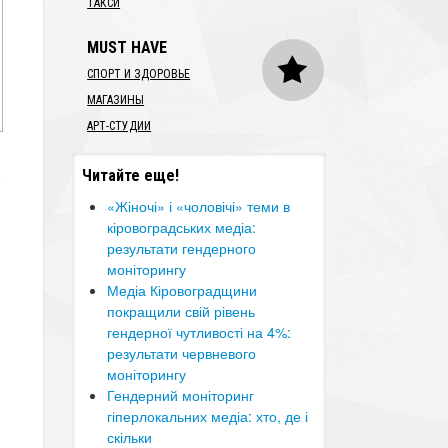
ТАКСИ
MUST HAVE
СПОРТ И ЗДОРОВЬЕ
МАГАЗИНЫ
АРТ-СТУДИИ
5
Читайте еще!
«Жіночі» і «чоловічі» теми в
кіровоградських медіа:
результати гендерного
моніторингу
​Медіа Кіровоградщини
покращили свій рівень
гендерної чутливості на 4%:
результати червневого
моніторингу
​Гендерний моніторинг
гіперлокальних медіа: хто, де і
скільки