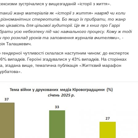
ексизми зустрічалися у вищезгаданій «історії з життя».
акий жанр матеріалів як «історії з життя» навряд чи коли
 різноманітних стереотипів. Бо якщо їх прибрати, то жанр
 цікавість для цільової аудиторії. Це як з книг про Гаррі
ати усю небезпеку під час навчального процесу. Кому ж тоді
 про розклад уроків та заповнення журналів вчителями»,
-
рія Талашкевич.
 гендерної чутливості склалася наступним чином: до експерток
6% випадків. Героїні згадувалися у 43% випадків. На сторінках
на, згадана вище, тематична публікація «Життєвий марафон
урбатова».