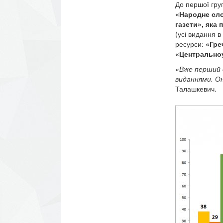
До першої гру
«Народне сло
газети», яка
(усі видання в
ресурси:
«Гре
«Центральноу
«Вже перший 
виданнями. О
Талашкевич.