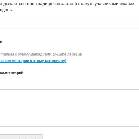
 дізнаються про традиції свята але й стануть учасниками цікавих
авдань.
и
тариев к этому материалу. Будьте первым!
на комментарии к этому материалу!
комментарий