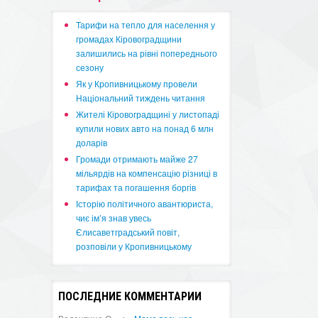
​Тарифи на тепло для населення у
громадах Кіровоградщини
залишились на рівні попереднього
сезону
​Як у Кропивницькому провели
Національний тиждень читання
​Жителі Кіровоградщині у листопаді
купили нових авто на понад 6 млн
доларів
​Громади отримають майже 27
мільярдів на компенсацію різниці в
тарифах та погашення боргів
Історію політичного авантюриста,
чиє ім’я знав увесь
Єлисаветградський повіт,
розповіли у Кропивницькому
ПОСЛЕДНИЕ КОММЕНТАРИИ