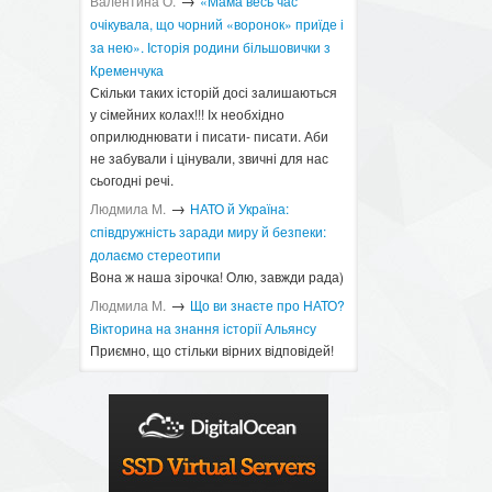
→
Валентина О.
«Мама весь час
очікувала, що чорний «воронок» приїде і
за нею». Історія родини більшовички з
Кременчука
Скільки таких історій досі залишаються
у сімейних колах!!! Іх необхідно
оприлюднювати і писати- писати. Аби
не забували і цінували, звичні для нас
сьогодні речі.
→
Людмила М.
​НАТО й Україна:
співдружність заради миру й безпеки:
долаємо стереотипи
Вона ж наша зірочка! Олю, завжди рада)
→
Людмила М.
Що ви знаєте про НАТО?
Вікторина на знання історії Альянсу ​
Приємно, що стільки вірних відповідей!