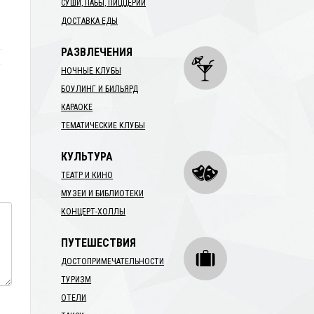
СУШИ, ПАБЫ, ПИЦЦЕРИИ
ДОСТАВКА ЕДЫ
РАЗВЛЕЧЕНИЯ
НОЧНЫЕ КЛУБЫ
БОУЛИНГ И БИЛЬЯРД
КАРАОКЕ
ТЕМАТИЧЕСКИЕ КЛУБЫ
КУЛЬТУРА
ТЕАТР И КИНО
МУЗЕИ И БИБЛИОТЕКИ
КОНЦЕРТ-ХОЛЛЫ
ПУТЕШЕСТВИЯ
ДОСТОПРИМЕЧАТЕЛЬНОСТИ
ТУРИЗМ
ОТЕЛИ