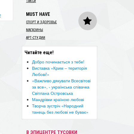
ТАКСИ
MUST HAVE
?
СПОРТ И ЗДОРОВЬЕ
МАГАЗИНЫ
АРТ-СТУДИИ
Читайте еще!
Добро починається з тебе!
Виставка «Крим – територія
Любові!»
«Важливо дякувати Всесвітові
за все», - українська співачка
Світлана Островська
Мандрівки країною любові
Творча зустріч «Народний
танець без любові не буває»
В ЭПИЦЕНТРЕ ТУСОВКИ