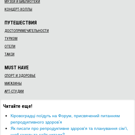
МУЗЕИ И БИБЛИОТЕКИ
КОНЦЕРТ-ХОЛЛЫ
ПУТЕШЕСТВИЯ
ДОСТОПРИМЕЧАТЕЛЬНОСТИ
ТУРИЗМ
ОТЕЛИ
ТАКСИ
MUST HAVE
СПОРТ И ЗДОРОВЬЕ
МАГАЗИНЫ
АРТ-СТУДИИ
Читайте еще!
Кіровоградці поїдуть на Форум, присвячений питанням
репродуктивного здоров’я
Як писати про репродуктивне здоров'я та планування сім'ї,
щоб газету та сайт читали?