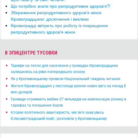
​Що потрібно знати про репродуктивне здоров'я?!
Збереження репродуктивного здоров'я жінок
Кіровоградщини: досягнення і виклики
Кіровоградці звітують про роботу із покращення
репродуктивного здоров'я жінок
В ЭПИЦЕНТРЕ ТУСОВКИ
​Тарифи на тепло для населення у громадах Кіровоградщини
залишились на рівні попереднього сезону
​Як у Кропивницькому провели Національний тиждень читання
​Жителі Кіровоградщині у листопаді купили нових авто на понад 6
млн доларів
​Громади отримають майже 27 мільярдів на компенсацію різниці в
тарифах та погашення боргів
Історію політичного авантюриста, чиє ім’я знав увесь
Єлисаветградський повіт, розповіли у Кропивницькому