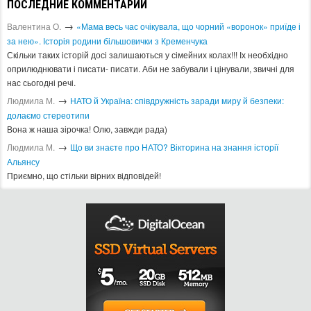
ПОСЛЕДНИЕ КОММЕНТАРИИ
→
Валентина О.
«Мама весь час очікувала, що чорний «воронок» приїде і
за нею». Історія родини більшовички з Кременчука
Скільки таких історій досі залишаються у сімейних колах!!! Іх необхідно
оприлюднювати і писати- писати. Аби не забували і цінували, звичні для
нас сьогодні речі.
→
Людмила М.
​НАТО й Україна: співдружність заради миру й безпеки:
долаємо стереотипи
Вона ж наша зірочка! Олю, завжди рада)
→
Людмила М.
Що ви знаєте про НАТО? Вікторина на знання історії
Альянсу ​
Приємно, що стільки вірних відповідей!