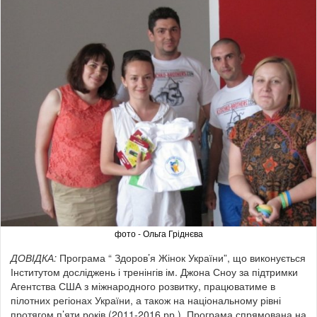
фото - Ольга Гріднєва
ДОВІДКА:
Програма “ Здоров’я Жінок України”, що виконується
Інститутом досліджень і тренінгів ім. Джона Сноу за підтримки
Агентства США з міжнародного розвитку, працюватиме в
пілотних регіонах України, а також на національному рівні
протягом п’яти років (2011-2016 рр.). Програма спрямована на