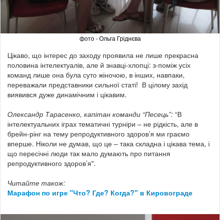
фото - Ольга Гріднєва
Цікаво, що інтерес до заходу проявила не лише прекрасна
половина інтелектуалів, але й знавці-хлопці: з-поміж усіх
команд лише она була суто жіночою, в інших, навпаки,
переважали представники сильної статі! В цілому захід
виявився дуже динамічним і цікавим.
Олександр Тарасенко, капітан команди “Песець”:
“В
інтелектуальних іграх тематичні турніри – не рідкість, але в
брейн-рінг на тему репродуктивного здоров’я ми граємо
вперше. Ніколи не думав, що це – така складна і цікава тема, і
що пересічні люди так мало думають про питання
репродуктивного здоров’я".
Читайте також:
Марафон по игре "Что? Где? Когда?" в Кировограде