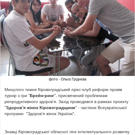
фото - Ольга Гріднєва
Минулого тижня Кіровоградський прес-клуб реформ провів
турнір з гри "
Брейн-ринг
", присвячений проблемам
репродуктивного здоров’я. Захід проводився в рамках проекту
"
Здоров'я жінок Кіровоградщини
" - частини Всеукраїнської
програми "Здоров'я жінок України".
Знавці Кіровоградської обласної ліги інтелектуального розвитку