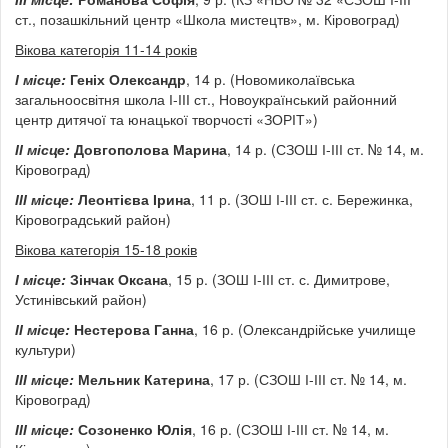
ст., позашкільний центр «Школа мистецтв», м. Кіровоград)
Вікова категорія 11-14 років
І
місце:
Геніх Олександр
, 14 р. (Новомиколаївська
загальноосвітня школа І-ІІІ ст., Новоукраїнський районний
центр дитячої та юнацької творчості «ЗОРІТ»)
ІІ
місце:
Довгополова Марина
, 14 р. (СЗОШ І-ІІІ ст. № 14, м.
Кіровоград)
ІІІ
місце:
Леонтієва Ірина
, 11 р. (ЗОШ І-ІІІ ст. с. Бережинка,
Кіровоградський район)
Вікова категорія 15-18 років
І місце:
Зінчак Оксана
, 15 р. (ЗОШ І-ІІІ ст. с. Димитрове,
Устинівський район)
ІІ
місце:
Нестерова Ганна
, 16 р. (Олександрійське училище
культури)
ІІІ
місце:
Мельник Катерина
, 17 р. (СЗОШ І-ІІІ ст. № 14, м.
Кіровоград)
ІІІ
місце:
Созоненко Юлія
, 16 р. (СЗОШ І-ІІІ ст. № 14, м.