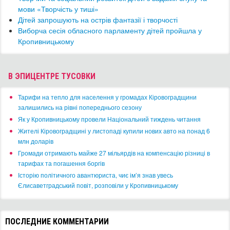
мови «Творчість у тиші»
Дітей запрошують на острів фантазії і творчості
Виборча сесія обласного парламенту дітей пройшла у
Кропивницькому
В ЭПИЦЕНТРЕ ТУСОВКИ
​Тарифи на тепло для населення у громадах Кіровоградщини
залишились на рівні попереднього сезону
​Як у Кропивницькому провели Національний тиждень читання
​Жителі Кіровоградщині у листопаді купили нових авто на понад 6
млн доларів
​Громади отримають майже 27 мільярдів на компенсацію різниці в
тарифах та погашення боргів
Історію політичного авантюриста, чиє ім’я знав увесь
Єлисаветградський повіт, розповіли у Кропивницькому
ПОСЛЕДНИЕ КОММЕНТАРИИ