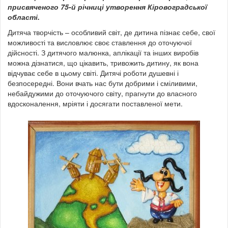
присвяченого 75-й річниці утворення Кіровоградської
області.
Дитяча творчість – особливий світ, де дитина пізнає себе, свої
можливості та висловлює своє ставлення до оточуючої
дійсності. З дитячого малюнка, аплікації та інших виробів
можна дізнатися, що цікавить, тривожить дитину, як вона
відчуває себе в цьому світі. Дитячі роботи душевні і
безпосередні. Вони вчать нас бути добрими і сміливими,
небайдужими до оточуючого світу, прагнути до власного
вдосконалення, мріяти і досягати поставленої мети.