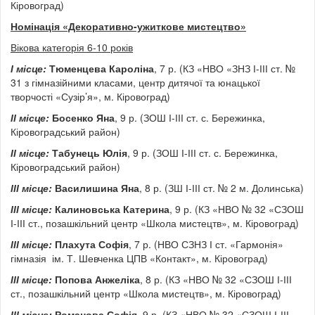
Кіровоград)
Номінація «Декоративно-ужиткове мистецтво»
Вікова категорія 6-10 років
І
місце:
Тюменцева Кароліна
, 7 р. (КЗ «НВО «ЗНЗ І-ІІІ ст. №
31 з гімназійними класами, центр дитячої та юнацької
творчості «Сузір’я», м. Кіровоград)
ІІ
місце:
Босенко Яна
, 9 р. (ЗОШ І-ІІІ ст. с. Бережинка,
Кіровоградський район)
ІІ
місце:
Табунець Юлія
, 9 р. (ЗОШ І-ІІІ ст. с. Бережинка,
Кіровоградський район)
ІІІ
місце:
Василишина Яна
, 8 р. (ЗШ І-ІІІ ст. № 2 м. Долинська)
ІІІ
місце:
Калиновська Катерина
, 9 р. (КЗ «НВО № 32 «СЗОШ
І-ІІІ ст., позашкільний центр «Школа мистецтв», м. Кіровоград)
ІІІ
місце:
Плахута Софія
, 7 р. (НВО СЗНЗ І ст. «Гармонія»
гімназія ім. Т. Шевченка ЦПВ «Контакт», м. Кіровоград)
ІІІ
місце:
Попова Анжеліка
, 8 р. (КЗ «НВО № 32 «СЗОШ І-ІІІ
ст., позашкільний центр «Школа мистецтв», м. Кіровоград)
ІІІ
місце:
Романова Софія
, 9 р. (КЗ «НВО № 32 «СЗОШ І-ІІІ