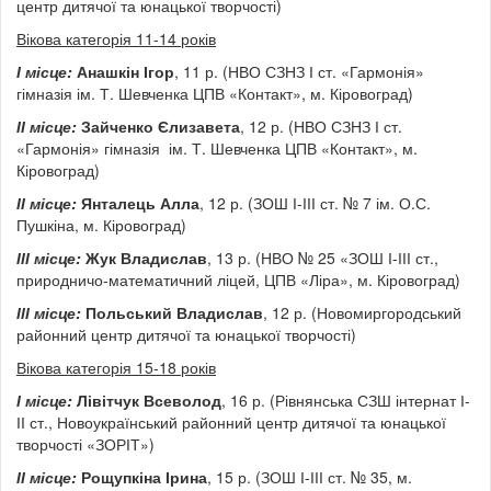
центр дитячої та юнацької творчості)
Вікова категорія 11-14 років
І місце:
Анашкін Ігор
, 11 р. (НВО СЗНЗ І ст. «Гармонія»
гімназія ім. Т. Шевченка ЦПВ «Контакт», м. Кіровоград)
ІІ місце:
Зайченко Єлизавета
, 12 р. (НВО СЗНЗ І ст.
«Гармонія» гімназія ім. Т. Шевченка ЦПВ «Контакт», м.
Кіровоград)
ІІ місце:
Янталець Алла
, 12 р. (ЗОШ І-ІІІ ст. № 7 ім. О.С.
Пушкіна, м. Кіровоград)
ІІІ місце:
Жук Владислав
, 13 р. (НВО № 25 «ЗОШ І-ІІІ ст.,
природничо-математичний ліцей, ЦПВ «Ліра», м. Кіровоград)
ІІІ місце:
Польський Владислав
, 12 р. (Новомиргородський
районний центр дитячої та юнацької творчості)
Вікова категорія 15-18 років
І
місце:
Лівітчук Всеволод
, 16 р. (Рівнянська СЗШ інтернат І-
ІІ ст., Новоукраїнський районний центр дитячої та юнацької
творчості «ЗОРІТ»)
ІІ
місце:
Рощупкіна Ірина
, 15 р. (ЗОШ І-ІІІ ст. № 35, м.