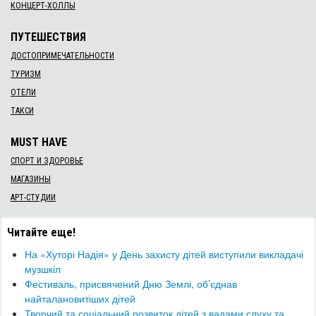
КОНЦЕРТ-ХОЛЛЫ
ПУТЕШЕСТВИЯ
ДОСТОПРИМЕЧАТЕЛЬНОСТИ
ТУРИЗМ
ОТЕЛИ
ТАКСИ
MUST HAVE
СПОРТ И ЗДОРОВЬЕ
МАГАЗИНЫ
АРТ-СТУДИИ
Читайте еще!
На «Хуторі Надія» у День захисту дітей виступили викладачі
музшкіл
Фестиваль, присвячений Дню Землі, об’єднав
найталановитіших дітей
Творчий та соціальний розвиток дітей з вадами слуху та