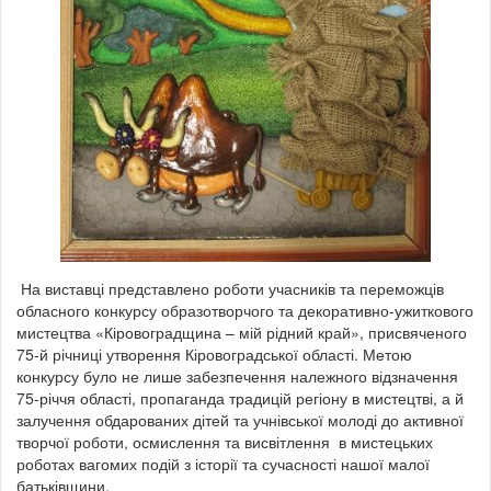
На виставці представлено роботи учасників та переможців
обласного конкурсу образотворчого та декоративно-ужиткового
мистецтва «Кіровоградщина – мій рідний край», присвяченого
75-й річниці утворення Кіровоградської області. Метою
конкурсу було не лише забезпечення належного відзначення
75-річчя області, пропаганда традицій регіону в мистецтві, а й
залучення обдарованих дітей та учнівської молоді до активної
творчої роботи, осмислення та висвітлення в мистецьких
роботах вагомих подій з історії та сучасності нашої малої
батьківщини.