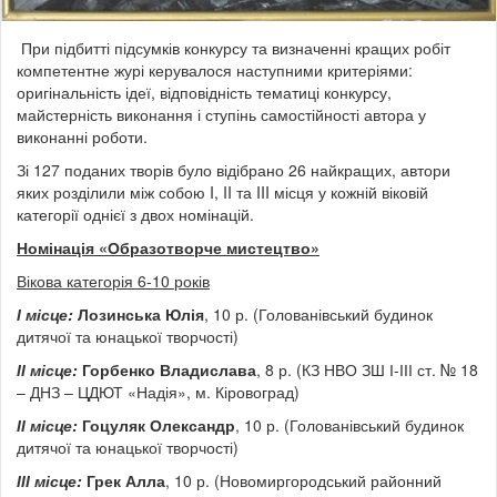
При підбитті підсумків конкурсу та визначенні кращих робіт
компетентне журі керувалося наступними критеріями:
оригінальність ідеї, відповідність тематиці конкурсу,
майстерність виконання і ступінь самостійності автора у
виконанні роботи.
Зі 127 поданих творів було відібрано 26 найкращих, автори
яких розділили між собою I, II та III місця у кожній віковій
категорії однієї з двох номінацій.
Номінація «Образотворче мистецтво»
Вікова категорія 6-10 років
І місце:
Лозинська Юлія
, 10 р. (Голованівський будинок
дитячої та юнацької творчості)
ІІ місце:
Горбенко Владислава
, 8 р. (КЗ НВО ЗШ І-ІІІ ст. № 18
– ДНЗ – ЦДЮТ «Надія», м. Кіровоград)
ІІ місце:
Гоцуляк Олександр
, 10 р. (Голованівський будинок
дитячої та юнацької творчості)
ІІІ місце:
Грек Алла
, 10 р. (Новомиргородський районний