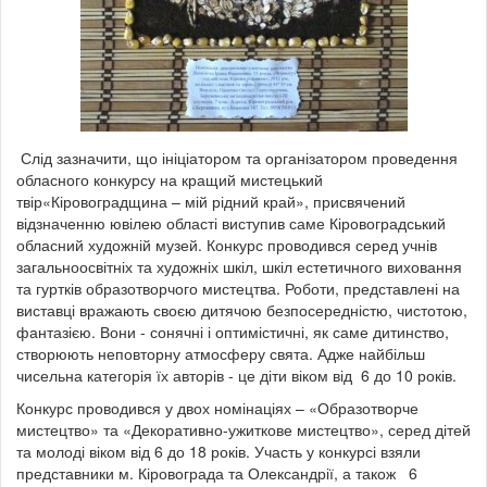
Слід зазначити, що ініціатором та організатором проведення
обласного конкурсу на кращий мистецький
твір«Кіровоградщина – мій рідний край», присвячений
відзначенню ювілею області виступив саме Кіровоградський
обласний художній музей. Конкурс проводився серед учнів
загальноосвітніх та художніх шкіл, шкіл естетичного виховання
та гуртків образотворчого мистецтва. Роботи, представлені на
виставці вражають своєю дитячою безпосередністю, чистотою,
фантазією. Вони - сонячні і оптимістичні, як саме дитинство,
створюють неповторну атмосферу свята. Адже найбільш
чисельна категорія їх авторів - це діти віком від 6 до 10 років.
Конкурс проводився у двох номінаціях – «Образотворче
мистецтво» та «Декоративно-ужиткове мистецтво», серед дітей
та молоді віком від 6 до 18 років. Участь у конкурсі взяли
представники м. Кіровограда та Олександрії, а також 6