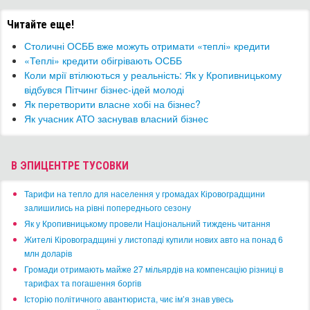
Читайте еще!
Столичні ОСББ вже можуть отримати «теплі» кредити
​«Теплі» кредити обігрівають ОСББ
Коли мрії втілюються у реальність: Як у Кропивницькому
відбувся Пітчинг бізнес-ідей молоді
​Як перетворити власне хобі на бізнес?
Як учасник АТО заснував власний бізнес
В ЭПИЦЕНТРЕ ТУСОВКИ
​Тарифи на тепло для населення у громадах Кіровоградщини
залишились на рівні попереднього сезону
​Як у Кропивницькому провели Національний тиждень читання
​Жителі Кіровоградщині у листопаді купили нових авто на понад 6
млн доларів
​Громади отримають майже 27 мільярдів на компенсацію різниці в
тарифах та погашення боргів
Історію політичного авантюриста, чиє ім’я знав увесь