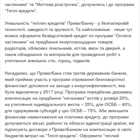
частинами” та “Миттєва розстрочка”, долучились і до програми
“Теплі кредити”.
Унікальність “теплих кредитів” ПриватБанку - у безпаперовій
технології, швидкості та зручності. Та найголовніше - лише тут
можна оформити безвідсотковий кредит по програмі “Оплата
частинами” на придбання енергозаощадних товарів:
радіаторів, облікових лічильників, котлів, вікон та дверей, а
також обладнання та матеріалів для проведення робіт з
утеплення зовнішніх стін, горищ, підвалів.
Нагадаємо, що ПриватБанк став третім державним банком,
який приймає участь у програмі отримання безповоротної
фінансової допомоги на заходи з енергоефективності, яка
була відновлена у 2017 році. Програма передбачає державну
компенсацію на придбання "негазових" котлів у розмірі 20%,
на утеплення індивідуального житла – 35%, для ОСББ – 40%,
для одержувачів субсидій у цих ОСББ – 70%. Аби зменшити
фінансове навантаження на платника кредиту, до програми
долучаються міські, районні та обласні адміністрації країни, які
підписують договори з ПриватБанком на компенсацію зі своїх
бюджетів витрат на “Теплі кредити”. Оформити “теплий