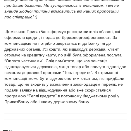
про Ваше бажання. Ми зустрінемось із власником, і він не
знайде жодної причини відмовитись від наших пропозицій
про співпрацю! :)
Щомісячно ПриватБанк формує реєстри жителів області, які
оформили кредит, і подає до Держенергоефективності. За
компенсацією не потрібно звертатись ні до Банку, ні до
державних органів. Усі кошти, які відшкодує держава, клієнт
отримує на кредитну карту, по якій була оформлена послуга
“Оплата частинами”. Слід пам’ятати, що компенсація
відшкодовується державою, якщо товар або послуга відповідає
вимогам державної програми "Теплі кредити". В отриманні
компенсації може бути відмовлено тим клієнтам, які придбали
товар, що не входить у визначений законодавцем перелік, не
подали заявку на відшкодування або вже скористалися
програмою “Теплі кредити” в поточному бюджетному році у
ПриватБанку або іншому державному банку.