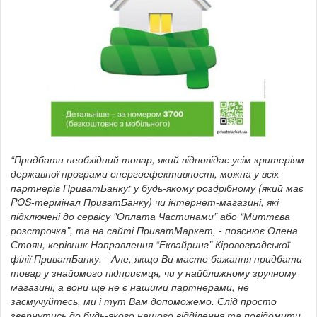
“Придбати необхідний товар, який відповідає усім критеріям
державної програми енергоефективності, можна у всіх
партнерів ПриватБанку: у будь-якому роздрібному (який має
POS-термінал ПриватБанку) чи інтернет-магазині, які
підключені до сервісу "Оплата Частинами" або “Миттєва
розстрочка”, та на сайті ПриватМаркет, - пояснює Олена
Стоян, керівник Направлення “Еквайринг” Кіровоградської
філії ПриватБанку. - Але, якщо Ви маєте бажання придбати
товар у знайомого підприємця, чи у найближному зручному
магазині, а вони ще не є нашими партнерами, не
засмучуйтесь, ми і тут Вам допоможемо. Слід просто
звернутись до будь-якого нашого відділення та повідомити