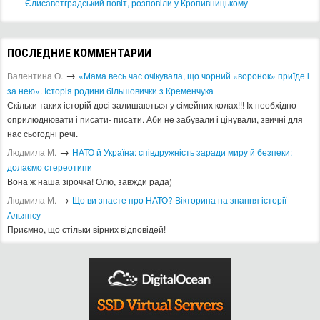
Єлисаветградський повіт, розповіли у Кропивницькому
ПОСЛЕДНИЕ КОММЕНТАРИИ
→
Валентина О.
«Мама весь час очікувала, що чорний «воронок» приїде і
за нею». Історія родини більшовички з Кременчука
Скільки таких історій досі залишаються у сімейних колах!!! Іх необхідно
оприлюднювати і писати- писати. Аби не забували і цінували, звичні для
нас сьогодні речі.
→
Людмила М.
​НАТО й Україна: співдружність заради миру й безпеки:
долаємо стереотипи
Вона ж наша зірочка! Олю, завжди рада)
→
Людмила М.
Що ви знаєте про НАТО? Вікторина на знання історії
Альянсу ​
Приємно, що стільки вірних відповідей!