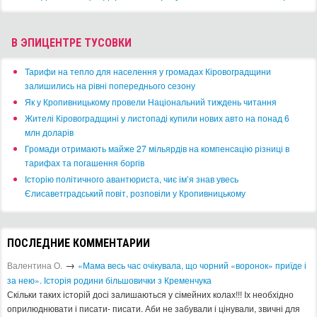
В ЭПИЦЕНТРЕ ТУСОВКИ
​Тарифи на тепло для населення у громадах Кіровоградщини
залишились на рівні попереднього сезону
​Як у Кропивницькому провели Національний тиждень читання
​Жителі Кіровоградщині у листопаді купили нових авто на понад 6
млн доларів
​Громади отримають майже 27 мільярдів на компенсацію різниці в
тарифах та погашення боргів
Історію політичного авантюриста, чиє ім’я знав увесь
Єлисаветградський повіт, розповіли у Кропивницькому
ПОСЛЕДНИЕ КОММЕНТАРИИ
→
Валентина О.
«Мама весь час очікувала, що чорний «воронок» приїде і
за нею». Історія родини більшовички з Кременчука
Скільки таких історій досі залишаються у сімейних колах!!! Іх необхідно
оприлюднювати і писати- писати. Аби не забували і цінували, звичні для