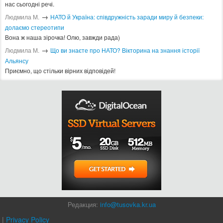
нас сьогодні речі.
→
Людмила М.
​НАТО й Україна: співдружність заради миру й безпеки:
долаємо стереотипи
Вона ж наша зірочка! Олю, завжди рада)
→
Людмила М.
Що ви знаєте про НАТО? Вікторина на знання історії
Альянсу ​
Приємно, що стільки вірних відповідей!
Редакция:
info@tusovka.kr.ua
|
Privacy Policy