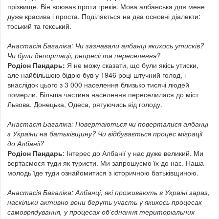
прізвище. Він воював проти греків. Мова албанська для мене
дуже красива і проста. Поділяється на два основні діалекти:
тоський та гекський.
Анастасія Багаліка: Чи зазнавали албанці якихось утисків?
Чи були депортації, репресії та переселення?
Родіон Пандарь:
Я не можу сказати, що були якісь утиски,
але найбільшою бідою був у 1946 році штучний голод, і
внаслідок цього з 3 000 населення близько тисячі людей
померли. Більша частина населення переселилася до міст
Львова, Донецька, Одеса, рятуючись від голоду.
Анастасія Багаліка: Повертаються чи поверталися албанці
з України на батьківщину? Чи відбувається процес міграції
до Албанії?
Родіон Пандарь
: Інтерес до Албанії у нас дуже великий. Ми
вертаємося туди як туристи. Ми запрошуємо їх до нас. Наша
молодь їде туди ознайомитися з історичною батьківщиною.
Анастасія Багаліка: Албанці, які проживають в Україні зараз,
наскільки активно вони беруть участь у якихось процесах
самоврядування, у процесах об’єднання територіальних