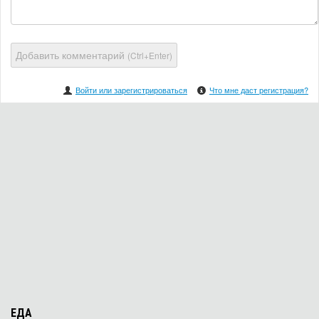
Добавить комментарий
(Ctrl+Enter)
Войти или зарегистрироваться
Что мне даст регистрация?
ЕДА