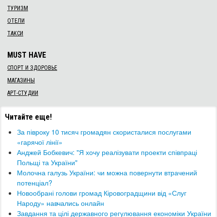
ТУРИЗМ
ОТЕЛИ
ТАКСИ
MUST HAVE
СПОРТ И ЗДОРОВЬЕ
МАГАЗИНЫ
АРТ-СТУДИИ
Читайте еще!
За півроку 10 тисяч громадян скористалися послугами
«гарячої лінії»
Анджей Бобкевич: "Я хочу реалізувати проекти співпраці
Польщі та України"
Молочна галузь України: чи можна повернути втрачений
потенціал?
​Новообрані голови громад Кіровоградщини від «Слуг
Народу» навчались онлайн
Завдання та цілі державного регулювання економіки України