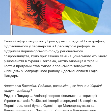
Сьомий ефір спецпроекту Громадського радіо «П’ята графа»,
підготовленого у партнерстві із Прес-клубом реформ за
підтримки Чорноморського фонду регіонального
співробітництва, було присвячено темі національного етнічного
різноманіття в Україні і, зокрема, життю албанців в Україні.
Гостем програми став голова албанського товариства
«Ріліндія» з Болградського району Одеської області Родіон
Пандарь.
Анастасія Багаліка: Родіоне, розкажіть, як давно в Україні
живуть албанці?
Родіон Пандарь
: Албанці вперше з’явилися на території
України за часів Російської імперії в середині 18 сторіччя.
Перші поселенні були в Одесі — це Малоарнаутська та
Великоарнаутська. Поселення Каракурт з Болградського