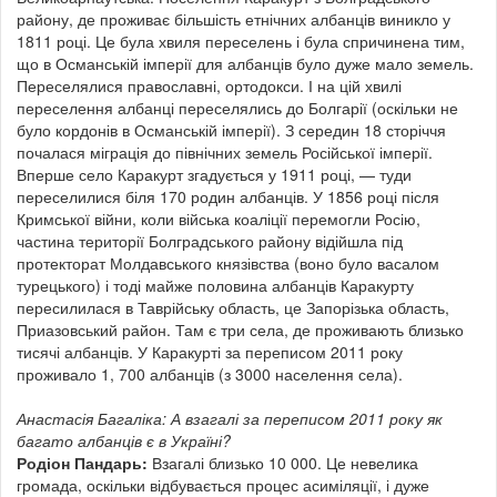
району, де проживає більшість етнічних албанців виникло у
1811 році. Це була хвиля переселень і була спричинена тим,
що в Османській імперії для албанців було дуже мало земель.
Переселялися православні, ортодокси. І на цій хвилі
переселення албанці переселялись до Болгарії (оскільки не
було кордонів в Османській імперії). З середин 18 сторіччя
почалася міграція до північних земель Російської імперії.
Вперше село Каракурт згадується у 1911 році, — туди
переселилися біля 170 родин албанців. У 1856 році після
Кримської війни, коли війська коаліції перемогли Росію,
частина території Болградського району відійшла під
протекторат Молдавського князівства (воно було васалом
турецького) і тоді майже половина албанців Каракурту
пересилилася в Таврійську область, це Запорізька область,
Приазовський район. Там є три села, де проживають близько
тисячі албанців. У Каракурті за переписом 2011 року
проживало 1, 700 албанців (з 3000 населення села).
Анастасія Багаліка: А взагалі за переписом 2011 року як
багато албанців є в Україні?
Родіон Пандарь:
Взагалі близько 10 000. Це невелика
громада, оскільки відбувається процес асиміляції, і дуже