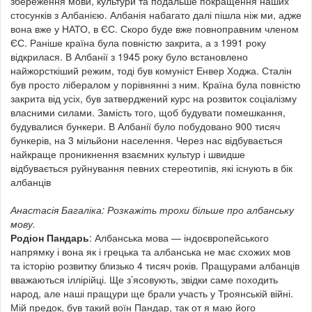
збереження мови, культури та подальше покращення наших
стосунків з Албанією. Албанія набагато далі пішла ніж ми, адже
вона вже у НАТО, в ЄС. Скоро буде вже повноправним членом
ЄС. Раніше країна була повністю закрита, а з 1991 року
відкрилася. В Албанії з 1945 року було встановлено
найжорсткіший режим, тоді був комуніст Енвер Ходжа. Сталін
був просто лібералом у порівнянні з ним. Країна була повністю
закрита від усіх, був затверджений курс на розвиток соціалізму
власними силами. Замість того, щоб будувати помешкання,
будувалися бункери. В Албанії було побудовано 900 тисяч
бункерів, на 3 мільйони населення. Через нас відбувається
найкраще проникнення взаємних культур і швидше
відбувається руйнування певних стереотипів, які існують в бік
албанців
Анастасія Багаліка: Розкажіть трохи більше про албанську
мову.
Родіон Пандарь
: Албанська мова — індоєвропейського
напрямку і вона як і грецька та албанська не має схожих мов
та історію розвитку близько 4 тисяч років. Пращурами албанців
вважаються іллірійці. Ще з’ясовують, звідки саме походить
народ, але наші пращури ще брали участь у Троянській війні.
Мій предок, був такий воїн Пандар, так от я маю його