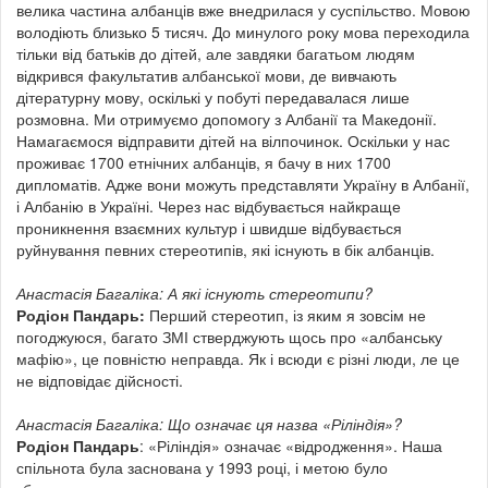
велика частина албанців вже внедрилася у суспільство. Мовою
володіють близько 5 тисяч. До минулого року мова переходила
тільки від батьків до дітей, але завдяки багатьом людям
відкрився факультатив албанської мови, де вивчають
дітературну мову, оскількі у побуті передавалася лише
розмовна. Ми отримуємо допомогу з Албанії та Македонії.
Намагаємося відправити дітей на вілпочинок. Оскільки у нас
проживає 1700 етнічних албанців, я бачу в них 1700
дипломатів. Адже вони можуть представляти Україну в Албанії,
і Албанію в Україні. Через нас відбувається найкраще
проникнення взаємних культур і швидше відбувається
руйнування певних стереотипів, які існують в бік албанців.
Анастасія Багаліка: А які існують стереотипи?
Родіон Пандарь:
Перший стереотип, із яким я зовсім не
погоджуюся, багато ЗМІ стверджують щось про «албанську
мафію», це повністю неправда. Як і всюди є різні люди, ле це
не відповідає дійсності.
Анастасія Багаліка: Що означає ця назва «Ріліндія»?
Родіон Пандарь
: «Ріліндія» означає «відродження». Наша
спільнота була заснована у 1993 році, і метою було