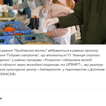
ування "Продовольчі містки" відбувається в рамках проєкту
хня "Годуємо патріотів", що втілюється ГО "Агенція сталого
рочос" у рамках програми «Розвиток і підтримка молоді
ої області через молодіжні ініціативи та UPSHIFT», яку реалізує
ький культурний центр «Задзеркалля» у партнерстві з Дитячим
(ЮНІСЕФ).
и