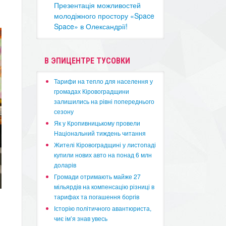
Презентація можливостей
молодіжного простору «Space
Space» в Олександрії!
В ЭПИЦЕНТРЕ ТУСОВКИ
​Тарифи на тепло для населення у
громадах Кіровоградщини
залишились на рівні попереднього
сезону
​Як у Кропивницькому провели
Національний тиждень читання
​Жителі Кіровоградщині у листопаді
купили нових авто на понад 6 млн
доларів
​Громади отримають майже 27
мільярдів на компенсацію різниці в
тарифах та погашення боргів
Історію політичного авантюриста,
чиє ім’я знав увесь