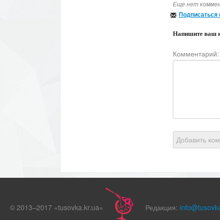
Еще нет коммен
Подписаться 
Напишите ваш 
Комментарий:
Добавить ко
© 2013–2017 «tusovka.kr.ua»
Редакция:
info@tusovka