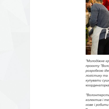
"Молодіжне к
проєкту "Вол
розробкою іде
логістику та 
купувати суше
координаторка
"Волонтерств
колектив і те
нове і робити