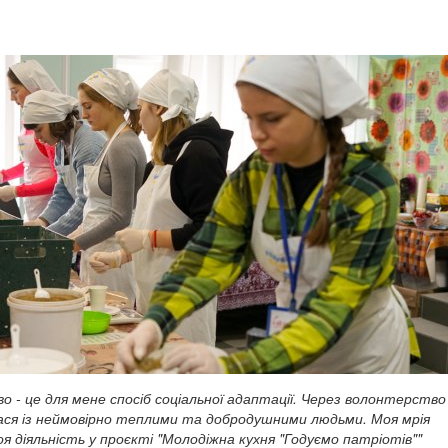
 - це для мене спосіб соціальної адаптації. Через волонтерство
ася із неймовірно теплими та добродушними людьми. Моя мрія
оя діяльність у проєкті "Молодіжна кухня "Годуємо патріотів""