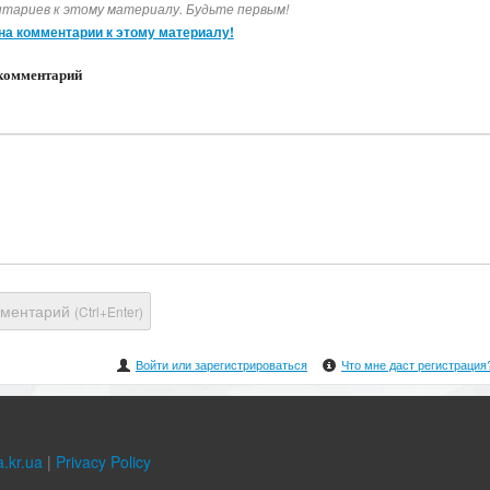
тариев к этому материалу. Будьте первым!
на комментарии к этому материалу!
комментарий
мментарий
(Ctrl+Enter)
Войти или зарегистрироваться
Что мне даст регистрация
.kr.ua
|
Privacy Policy