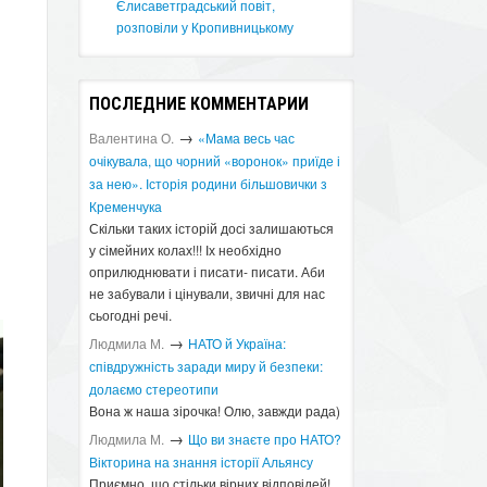
Єлисаветградський повіт,
розповіли у Кропивницькому
ПОСЛЕДНИЕ КОММЕНТАРИИ
→
Валентина О.
«Мама весь час
очікувала, що чорний «воронок» приїде і
за нею». Історія родини більшовички з
Кременчука
Скільки таких історій досі залишаються
у сімейних колах!!! Іх необхідно
оприлюднювати і писати- писати. Аби
не забували і цінували, звичні для нас
сьогодні речі.
→
Людмила М.
​НАТО й Україна:
співдружність заради миру й безпеки:
долаємо стереотипи
Вона ж наша зірочка! Олю, завжди рада)
→
Людмила М.
Що ви знаєте про НАТО?
Вікторина на знання історії Альянсу ​
Приємно, що стільки вірних відповідей!