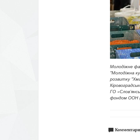
Молодіжне фас
"Молодіжна ку
розвитку "Хма
Кіровоградськ
ГО «Слов’янс
фондом ООН 
Комментари