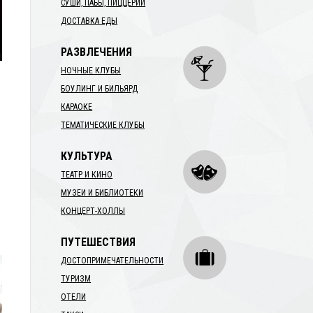
СУШИ, ПАБЫ, ПИЦЦЕРИИ
ДОСТАВКА ЕДЫ
РАЗВЛЕЧЕНИЯ
НОЧНЫЕ КЛУБЫ
БОУЛИНГ И БИЛЬЯРД
КАРАОКЕ
ТЕМАТИЧЕСКИЕ КЛУБЫ
КУЛЬТУРА
ТЕАТР И КИНО
МУЗЕИ И БИБЛИОТЕКИ
КОНЦЕРТ-ХОЛЛЫ
ПУТЕШЕСТВИЯ
ДОСТОПРИМЕЧАТЕЛЬНОСТИ
ТУРИЗМ
ОТЕЛИ