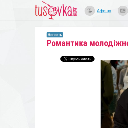
Афиша
Новость
Романтика молодіжно