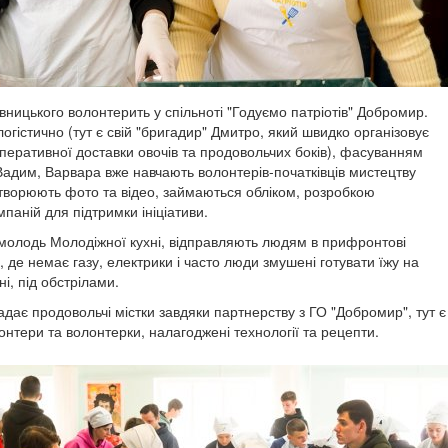
ницького волонтерить у спільноті "Годуємо патріотів" Добромир.
гістично (тут є свій "бригадир" Дмитро, який швидко організовує
перативної доставки овочів та продовольчих боків), фасуванням
 Вадим, Варвара вже навчають волонтерів-початківців мистецтву
творюють фото та відео, займаються обліком, розробкою
паній для підтримки ініціативи.
молодь Молодіжної кухні, відправляють людям в прифронтові
и, де немає газу, електрики і часто люди змушені готувати їжу на
ні, під обстрілами.
дає продовольчі містки завдяки партнерству з ГО "Добромир", тут є
онтери та волонтерки, налагоджені технології та рецепти.