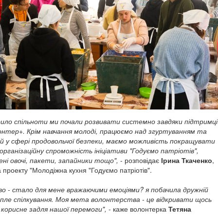
рило спільноти ми почали розвивати системно завдяки підтримці
онтер+. Крім навчання молоді, працюємо над згуртуванням та
й у сфері продовольчої безпеки, маємо можливість покращувати
організаційну спроможність ініціативи "Годуємо патріотів",
ні овочі, пакети, запайники тощо",
- розповідає
Ірина Ткаченко
,
 проекту "Молодіжна кухня "Годуємо патріотів".
о - стало для мене вражаючими емоціями? я побачила дружній
пле спілкування. Моя мета волонтерства - це відкривати щось
 корисне задля нашої перемоги",
- каже волонтерка
Тетяна