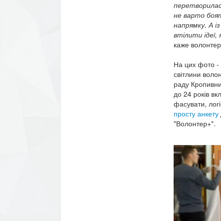
перетворилася
не варто боят
напрямку. А із
втілити ідеї, 
каже волонте
На цих фото -
світлини воло
раду Кропивни
до 24 років вк
фасувати, логі
просту анкету
"Волонтер+".