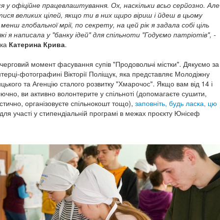
 у офіційне працевлаштування. Ох, наскільки всьо серйозно. Але
ися великих цілей, якщо ти в них щиро віриш і йдеш в цьому
 менш глобальної мрії, по секрету, на цей рік я задала собі ціль
які я написала у "банку ідей" для спільноти "Годуємо патріотів",
-
рка
Катерина Крива
.
 черговий момент фасування супів "Продовольчі містки". Дякуємо за
нтерці-фотографині Вікторії Поліщук, яка представляє Молодіжну
цького та Агенцію сталого розвитку "Хмарочос".
Якщо вам від 14 і
лючно, ви активно волонтерите у спільноті (допомагаєте сушити,
стично, організовуєте спільнокошт тощо),
заповніть, будь ласка, цю
для участі у стипендіальній програмі в межах проєкту Юнісеф