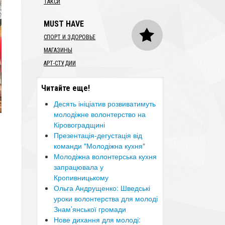
ТАКСИ
MUST HAVE
СПОРТ И ЗДОРОВЬЕ
МАГАЗИНЫ
АРТ-СТУДИИ
Читайте еще!
​Десять ініціатив розвиватимуть
молодіжне волонтерство на
Кіровоградщині
Презентація-дегустація від
команди "Молодіжна кухня"
Молодіжна волонтерська кухня
запрацювала у
Кропивницькому
Ольга Андрущенко: Шведські
уроки волонтерства для молоді
Знам’янської громади
​Нове дихання для молоді: