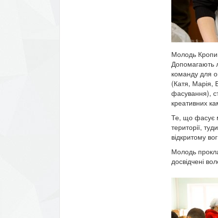
Молодь Кропив
Допомагають ло
команду для о
(Катя, Марія,
фасування), с
креативних кам
Те, що фасує 
території, туд
відкритому вог
Молодь прокла
досвідчені вол