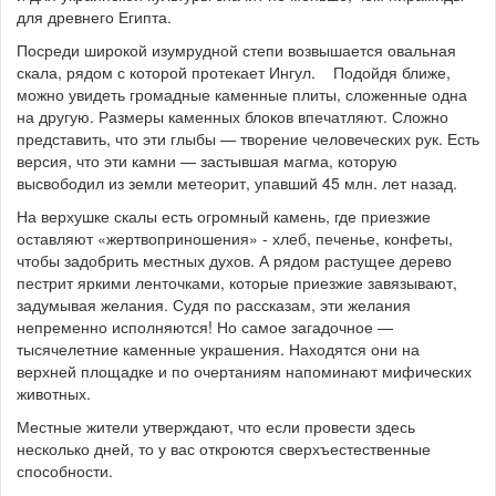
для древнего Египта.
Посреди широкой изумрудной степи возвышается овальная
скала, рядом с которой протекает Ингул. Подойдя ближе,
можно увидеть громадные каменные плиты, сложенные одна
на другую. Размеры каменных блоков впечатляют. Сложно
представить, что эти глыбы — творение человеческих рук. Есть
версия, что эти камни — застывшая магма, которую
высвободил из земли метеорит, упавший 45 млн. лет назад.
На верхушке скалы есть огромный камень, где приезжие
оставляют «жертвоприношения» - хлеб, печенье, конфеты,
чтобы задобрить местных духов. А рядом растущее дерево
пестрит яркими ленточками, которые приезжие завязывают,
задумывая желания. Судя по рассказам, эти желания
непременно исполняются! Но самое загадочное —
тысячелетние каменные украшения. Находятся они на
верхней площадке и по очертаниям напоминают мифических
животных.
Местные жители утверждают, что если провести здесь
несколько дней, то у вас откроются сверхъестественные
способности.