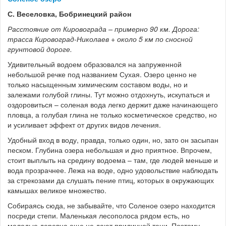
С. Веселовка, Бобринецкий район
Расстояние от Кировограда – примерно 90 км. Дорога:
трасса Кировоград-Николаев + около 5 км по сносной
грунтовой дороге.
Удивительный водоем образовался на запруженной
небольшой речке под названием Сухая. Озеро ценно не
только насыщенным химическим составом воды, но и
залежами голубой глины. Тут можно отдохнуть, искупаться и
оздоровиться – соленая вода легко держит даже начинающего
пловца, а голубая глина не только косметическое средство, но
и усиливает эффект от других видов лечения.
Удобный вход в воду, правда, только один, но, зато он засыпан
песком. Глубина озера небольшая и дно приятное. Впрочем,
стоит выплыть на средину водоема – там, где людей меньше и
вода прозрачнее. Лежа на воде, одно удовольствие наблюдать
за стрекозами да слушать пение птиц, которых в окружающих
камышах великое множество.
Собираясь сюда, не забывайте, что Соленое озеро находится
посреди степи. Маленькая лесополоса рядом есть, но
молодые деревца еще не дают приличной тени. Поэтому