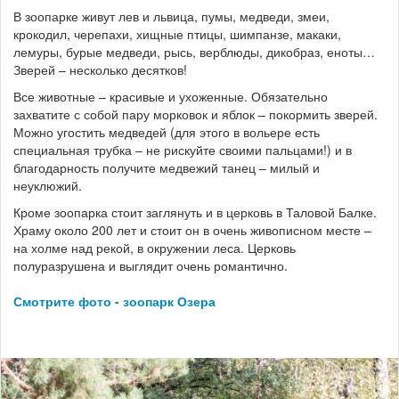
В зоопарке живут лев и львица, пумы, медведи, змеи,
крокодил, черепахи, хищные птицы, шимпанзе, макаки,
лемуры, бурые медведи, рысь, верблюды, дикобраз, еноты…
Зверей – несколько десятков!
Все животные – красивые и ухоженные. Обязательно
захватите с собой пару морковок и яблок – покормить зверей.
Можно угостить медведей (для этого в вольере есть
специальная трубка – не рискуйте своими пальцами!) и в
благодарность получите медвежий танец – милый и
неуклюжий.
Кроме зоопарка стоит заглянуть и в церковь в Таловой Балке.
Храму около 200 лет и стоит он в очень живописном месте –
на холме над рекой, в окружении леса. Церковь
полуразрушена и выглядит очень романтично.
Смотрите фото - зоопарк Озера