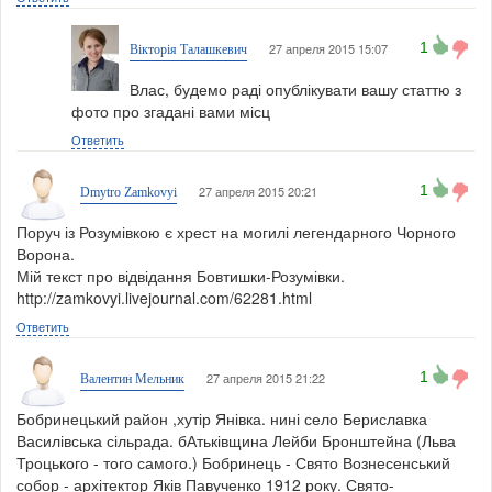
1
27 апреля 2015 15:07
Вікторія Талашкевич
Влас, будемо раді опублікувати вашу статтю з
фото про згадані вами місц
Ответить
1
27 апреля 2015 20:21
Dmytro Zamkovyi
Поруч із Розумівкою є хрест на могилі легендарного Чорного
Ворона.
Мій текст про відвідання Бовтишки-Розумівки.
http://zamkovyi.livejournal.com/62281.html
Ответить
1
27 апреля 2015 21:22
Валентин Мельник
Бобринецький район ,хутір Янівка. нині село Бериславка
Василівська сільрада. бАтьківщина Лейби Бронштейна (Льва
Троцького - того самого.) Бобринець - Свято Вознесенський
собор - архітектор Яків Павученко 1912 року. Свято-