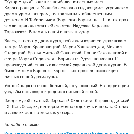
"Хутор Надия" - один из наиболее известных мест
Кировоградщины. Усадьба основана выдающимся украинским
драматургом, актером, театральным и общественным
деятелем И.Тобилевичем (Карпенко-Карым) на 11-ти гектарах
земли, принадлежавшей его жене Надежде Карловне
Тарковской. В память о ней и назван хутор.
Здесь, в гостях у драматурга, побывали корифеи украинского
театра Марко Кропивницкий, Мария Заньковецкая, Михаил
Старицкий, братья Николай Садовский, Панас Саксаганский и
сестра Мария Садовская - Барилотти. Здесь написаны 11
произведений, ставших классикой украинской драматургии. В
бывшем доме Карпенко-Карого – интересная экспозиция
личных вещей драматурга.
Уютный парк не очень большой, но ухоженный. На территории
усадьбы есть озеро и родник с питьевой водой.
Вход в музей платный. Взрослый билет стоит 6 гривен, детский
- 3. Есть беседки, в которых можно отдохнуть и поесть. Столик
и лавочки есть на мостках у озера.
Читайте также:
Культурно-мистецька акція «Туристичний вікенд на Хуторі