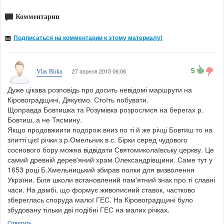
Комментарии
Подписаться на комментарии к этому материалу!
5
27 апреля 2015 06:06
Vlas Birka
Дуже цікава розповідь про досить невідомі маршрути на
Кіровоградщині, Дякуємо. Стоїть побувати.
Щоправда Бовтишка та Розумівка розрослися на берегах р.
Бовтиш, а не Тясмину.
Якщо продовжиити подорож вниз по ті й же річці Бовтиш то на
злитті цієї річки з р.Омельник в с. Бірки серед чудового
соснового бору можна відвідати Святомиколаївську церкву. Це
самий древній дерев'яний храм Олександрівщини. Саме тут у
1653 році Б.Хмельницький збирав полки для визволення
України. Біля школи встановлений пам'ятний знак про ті славні
часи. На дамбі, що формує живописний ставок, частково
збереглась споруда малої ГЕС. На Кіровоградщині було
збудовану тільки дві подібні ГЕС на малих річках.
Ответить