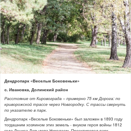
Дендропарк «Веселые Боковеньки»
с. Ивановка, Долинский район
Расстояние от Кировограда – примерно 75 км Дорога: по
криворожской трассе через Новгородку. С трассы свернуть
по указателю в парк.
Дендропарк «Веселые Боковеньки» был заложен в 1893 году
тогдашним хозяином этих земель - внуком героя войны 1812
года Дениса Давыдова Николаем. Проектировал парк