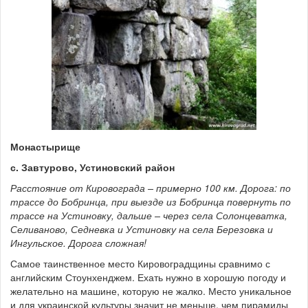
Монастырище
с. Завтурово, Устиновский район
Расстояние от Кировограда – примерно 100 км. Дорога: по
трассе до Бобринца, при выезде из Бобринца повернуть по
трассе на Устиновку, дальше – через села Солонцеватка,
Селиваново, Седневка и Устиновку на села Березовка и
Ингульское. Дорога сложная!
Самое таинственное место Кировоградщины сравнимо с
английским Стоунхенджем. Ехать нужно в хорошую погоду и
желательно на машине, которую не жалко. Место уникальное
и для украинской культуры значит не меньше, чем пирамиды