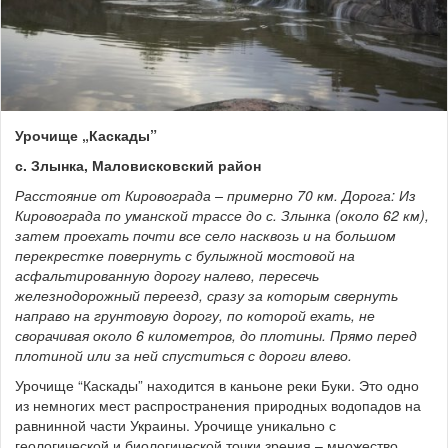
Урочище „Каскады”
с. Злынка, Маловисковский район
Расстояние от Кировограда – примерно 70 км. Дорога: Из
Кировограда по уманской трассе до с. Злынка (около 62 км),
затем проехать почти все село насквозь и на большом
перекрестке повернуть с булыжной мостовой на
асфальтированную дорогу налево, пересечь
железнодорожный переезд, сразу за которым свернуть
направо на грунтовую дорогу, по которой ехать, не
сворачивая около 6 километров, до плотины. Прямо перед
плотиной или за ней спуститься с дороги влево.
Урочище “Каскады” находится в каньоне реки Буки. Это одно
из немногих мест распространения природных водопадов на
равнинной части Украины. Урочище уникально с
геологической и биологической точки зрения – множество