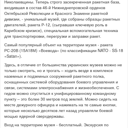
Николаевщины. Теперь строго засекреченная ракетная база,
входившая в состав 46-й Нижнеднепровской орденов
Октябрьской Революции и Красного Знамени ракетной
дивизии, - уникальный музей, где собраны образцы ракетных
двигателей, ракета Р-12, (сыгравшая ключевую роль в
Карибском кризисе), специальная вспомогательная техника
для транспортировки, перегрузки и заправки ракет.
Самый популярный объект на территории музея - ракета
РС-20В (15А18М) «Воевода» (по классификации NATO - SS-18
«Satan»).
Здесь, в отличие от большинства украинских музеев можно не
только смотреть, но и трогать – ходить везде в комплексе
наземных и подземных сооружений ракетного полка,
оснащенных системой оборудования боевого управления и
связи, системами электроснабжения и жизнеобеспечения. С
гидом можно спуститься к унифицированному командному
пункту – это более 30 метров под землей. Можно сидеть на
месте дежурного офицера и нажимать на те самые кнопки,
которые несколько десятков лет назад управляли боевой
мощью ядерной сверхдержавы.
Вход на территорию музея - бесплатный. Экскурсия по