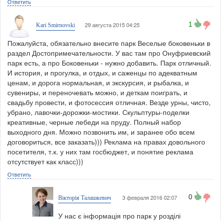
Ответить
1
29 августа 2015 04:25
Kari Smirnovski
Пожалуйста, обязательно внесите парк Веселые боковеньки в
раздел Достопримечательности. У вас там про Онуфриевский
парк есть, а про Боковеньки - нужно добавить. Парк отличный.
И история, и прогулка, и отдых, и саженцы по адекватным
ценам, и дорога нормальная, и экскурсия, и рыбалка, и
сувениры, и переночевать можно, и деткам поиграть, и
свадьбу провести, и фотосессия отличная. Везде урны, чисто,
убрано, лавочки-дорожки-мостики. Скульптуры-поделки
креативные, черные лебеди на пруду. Полный набор
выходного дня. Можно позвонить им, и заранее обо всем
договориться, все заказать))) Реклама на правах довольного
посетителя, т.к. у них там госбюджет, и понятие реклама
отсутствует как класс)))
Ответить
0
3 февраля 2016 02:07
Вікторія Талашкевич
У нас є інформація про парк у розділі