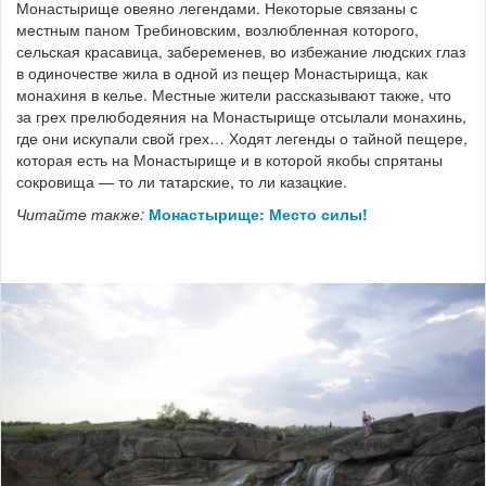
Монастырище овеяно легендами. Некоторые связаны с
местным паном Требиновским, возлюбленная которого,
сельская красавица, забеременев, во избежание людских глаз
в одиночестве жила в одной из пещер Монастырища, как
монахиня в келье. Местные жители рассказывают также, что
за грех прелюбодеяния на Монастырище отсылали монахинь,
где они искупали свой грех… Ходят легенды о тайной пещере,
которая есть на Монастырище и в которой якобы спрятаны
сокровища — то ли татарские, то ли казацкие.
Читайте также:
Монастырище: Место силы!