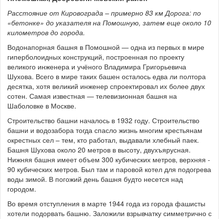
Расстояние от Кировограда – примерно 83 км Дорога: по
«бетонке» до указателя на Помошную, затем еще около 10
километров до города.
Водонапорная башня в Помошной — одна из первых в мире
гиперболоидных конструкций, построенная по проекту
великого инженера и учёного Владимира Григорьевича
Шухова. Всего в мире таких башен осталось едва ли полтора
десятка, хотя великий инженер спроектировал их более двух
сотен. Самая известная — телевизионная башня на
Шаболовке в Москве.
Строительство башни началось в 1932 году. Строительство
башни и водозабора тогда спасло жизнь многим крестьянам
окрестных сел – тем, кто работал, выдавали хлебный паек.
Башня Шухова около 20 метров в высоту, двухъярусная.
Нижняя башня имеет объем 300 кубических метров, верхняя -
90 кубических метров. Был там и паровой котел для подогрева
воды зимой. В погожий день башня будто несется над
городом.
Во время отступления в марте 1944 года из города фашисты
хотели подорвать башню. Заложили взрывчатку симметрично с