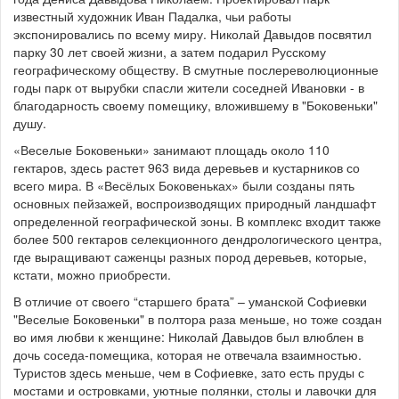
известный художник Иван Падалка, чьи работы
экспонировались по всему миру. Николай Давыдов посвятил
парку 30 лет своей жизни, а затем подарил Русскому
географическому обществу. В смутные послереволюционные
годы парк от вырубки спасли жители соседней Ивановки - в
благодарность своему помещику, вложившему в "Боковеньки"
душу.
«Веселые Боковеньки» занимают площадь около 110
гектаров, здесь растет 963 вида деревьев и кустарников со
всего мира. В «Весёлых Боковеньках» были созданы пять
основных пейзажей, воспроизводящих природный ландшафт
определенной географической зоны. В комплекс входит также
более 500 гектаров селекционного дендрологического центра,
где выращивают саженцы разных пород деревьев, которые,
кстати, можно приобрести.
В отличие от своего “старшего брата” – уманской Софиевки
"Веселые Боковеньки" в полтора раза меньше, но тоже создан
во имя любви к женщине: Николай Давыдов был влюблен в
дочь соседа-помещика, которая не отвечала взаимностью.
Туристов здесь меньше, чем в Софиевке, зато есть пруды с
мостами и островками, уютные полянки, столы и лавочки для