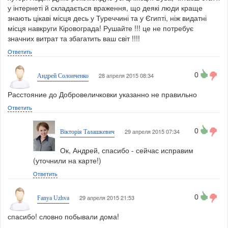
у інтернеті й складається враження, що деякі люди краще
знають цікаві місця десь у Туреччині та у Єгипті, ніж видатні
місця навкруги Кіровограда! Рушайте !!! це не потребує
значних витрат та збагатить ваш світ !!!!
Ответить
0
28 апреля 2015 08:34
Андрей Солонченко
Расстояние до Добровеличковки указанно не правильно
Ответить
0
29 апреля 2015 07:34
Вікторія Талашкевич
Ок, Андрей, спасибо - сейчас исправим
(уточнили на карте!)
Ответить
0
29 апреля 2015 21:53
Fanya Uzhva
спасибо! словно побывали дома!