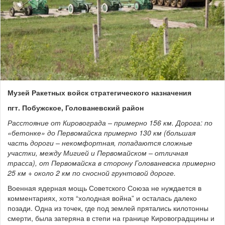
Музей Ракетных войск стратегического назначения
пгт. Побужское, Голованевский район
Расстояние от Кировограда – примерно 156 км. Дорога: по
«бетонке» до Первомайска примерно 130 км (большая
часть дороги – некомфортная, попадаются сложные
участки, между Мигией и Первомайском – отличная
трасса), от Первомайска в сторону Голованевска примерно
25 км + около 2 км по сносной грунтовой дороге.
Военная ядерная мощь Советского Союза не нуждается в
комментариях, хотя “холодная война” и осталась далеко
позади. Одна из точек, где под землей прятались килотонны
смерти, была затеряна в степи на границе Кировоградщины и