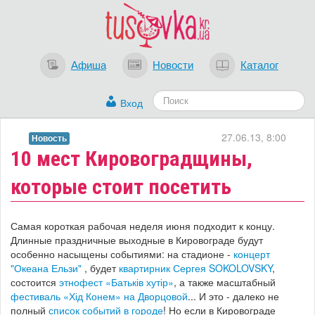
Афиша
Новости
Каталог
Вход
27.06.13, 8:00
Новость
10 мест Кировоградщины,
которые стоит посетить
Самая короткая рабочая неделя июня подходит к концу.
Длинные праздничные выходные в Кировограде будут
особенно насыщены событиями: на стадионе -
концерт
"Океана Ельзи"
, будет
квартирник Сергея SOKOLOVSKY
,
состоится
этнофест «Батьків хутір»
, а также масштабный
фестиваль «Хід Конем» на Дворцовой
... И это - далеко не
полный
список событий в городе
! Но если в Кировограде