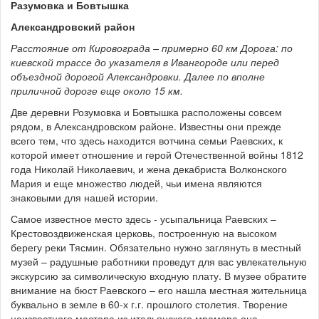
Разумовка и Бовтышка
Александровский район
Расстояние от Кировограда – примерно 60 км Дорога: по
киевской трассе до указателя в Ивангороде или перед
объездной дорогой Александровки. Далее по вполне
приличной дороге еще около 15 км.
Две деревни Розумовка и Бовтышка расположены совсем
рядом, в Александровском районе. Известны они прежде
всего тем, что здесь находится вотчина семьи Раевских, к
которой имеет отношение и герой Отечественной войны 1812
года Николай Николаевич, и жена декабриста Волконского
Мария и еще множество людей, чьи имена являются
знаковыми для нашей истории.
Самое известное место здесь - усыпальница Раевских –
Крестовоздвиженская церковь, построенную на высоком
берегу реки Тясмин. Обязательно нужно заглянуть в местный
музей – радушные работники проведут для вас увлекательную
экскурсию за символическую входную плату. В музее обратите
внимание на бюст Раевского – его нашла местная жительница
буквально в земле в 60-х г.г. прошлого столетия. Творение
неизвестного мастера из итальянского мрамора она