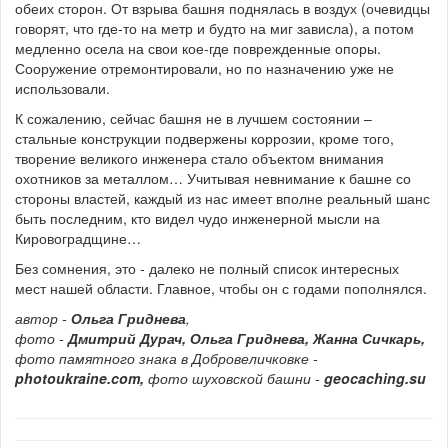
обеих сторон. От взрыва башня поднялась в воздух (очевидцы
говорят, что где-то на метр и будто на миг зависла), а потом
медленно осела на свои кое-где поврежденные опоры.
Сооружение отремонтировали, но по назначению уже не
использовали.
К сожалению, сейчас башня не в лучшем состоянии –
стальные конструкции подвержены коррозии, кроме того,
творение великого инженера стало объектом внимания
охотников за металлом… Учитывая невнимание к башне со
стороны властей, каждый из нас имеет вполне реальный шанс
быть последним, кто видел чудо инженерной мысли на
Кировоградщине…
Без сомнения, это - далеко не полный список интересных
мест нашей области. Главное, чтобы он с годами пополнялся.
автор -
Ольга Гриднева
,
фото -
Дмитрий Дурач, Ольга Гриднева, Жанна Сичкарь,
фото памятного знака в Добровеличковке -
photoukraine.com,
фото шуховской башни -
geocaching.su