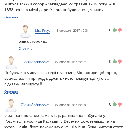
Миколаївський собор - закладено 22 травня 1792 року. А в
1853 році на місці дерев'яного побудовано цегляний.
Ответить
0
6 февраля 2017 10:31
Lina Petlya
рідна сторона..
Ответить
0
27 апреля 2015 22:02
Oleksii Andrusevych
Побували в минувші вихідні в урочищі Монастирище! гарно,
вражає велич природи. Досить чисто навкруги.дякую за
підказку маршруту !!!
Ответить
0
27 апреля 2015 22:09
Oleksii Andrusevych
Із запропонованих вами місць раніше вже побували у
Розумівці, в урочищі Каскади, у Веселих Боковеньках та на
хуторі Надія. Дуже рекомендую усі ці місця. Бува, читаєш статті