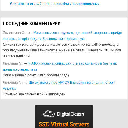
Єлисаветградський повіт, розповіли у Кропивницькому
ПОСЛЕДНИЕ КОММЕНТАРИИ
→
Валентина О.
«Мама весь час очікувала, що чорний «воронок» приїде і
за нею». Історія родини більшовички з Кременчука
Скільки таких історій досі залишаються у сімейних колах!!! Іх необхідно
оприлюднювати і писати- писати. Аби не забували і цінували, звичні для
нас сьогодні речі.
→
Людмила М.
​НАТО й Україна: співдружність заради миру й безпеки:
долаємо стереотипи
Вона ж наша зірочка! Олю, завжди рада)
→
Людмила М.
Що ви знаєте про НАТО? Вікторина на знання історії
Альянсу ​
Приємно, що стільки вірних відповідей!