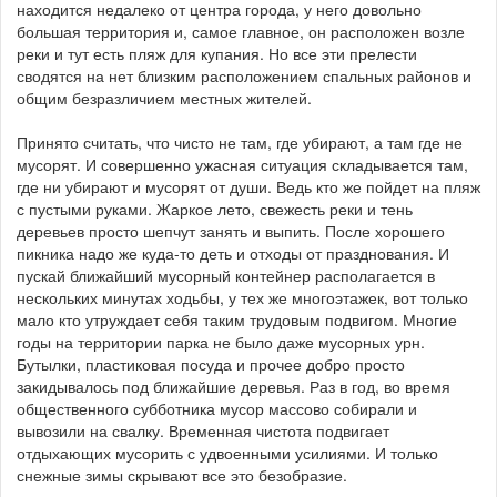
находится недалеко от центра города, у него довольно
большая территория и, самое главное, он расположен возле
реки и тут есть пляж для купания. Но все эти прелести
сводятся на нет близким расположением спальных районов и
общим безразличием местных жителей.
Принято считать, что чисто не там, где убирают, а там где не
мусорят. И совершенно ужасная ситуация складывается там,
где ни убирают и мусорят от души. Ведь кто же пойдет на пляж
с пустыми руками. Жаркое лето, свежесть реки и тень
деревьев просто шепчут занять и выпить. После хорошего
пикника надо же куда-то деть и отходы от празднования. И
пускай ближайший мусорный контейнер располагается в
нескольких минутах ходьбы, у тех же многоэтажек, вот только
мало кто утруждает себя таким трудовым подвигом. Многие
годы на территории парка не было даже мусорных урн.
Бутылки, пластиковая посуда и прочее добро просто
закидывалось под ближайшие деревья. Раз в год, во время
общественного субботника мусор массово собирали и
вывозили на свалку. Временная чистота подвигает
отдыхающих мусорить с удвоенными усилиями. И только
снежные зимы скрывают все это безобразие.