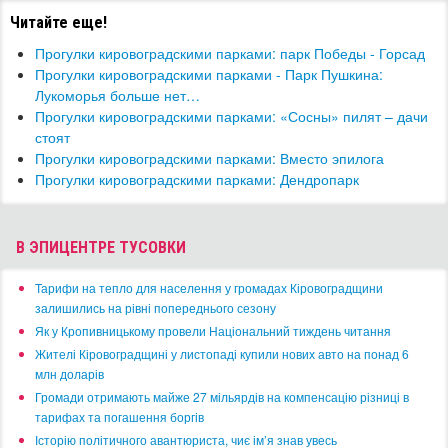
Читайте еще!
Прогулки кировоградскими парками: парк Победы - Горсад
Прогулки кировоградскими парками - Парк Пушкина:
Лукоморья больше нет…
Прогулки кировоградскими парками: «Сосны» пилят – дачи
стоят
Прогулки кировоградскими парками: Вместо эпилога
Прогулки кировоградскими парками: Дендропарк
В ЭПИЦЕНТРЕ ТУСОВКИ
​Тарифи на тепло для населення у громадах Кіровоградщини
залишились на рівні попереднього сезону
​Як у Кропивницькому провели Національний тиждень читання
​Жителі Кіровоградщині у листопаді купили нових авто на понад 6
млн доларів
​Громади отримають майже 27 мільярдів на компенсацію різниці в
тарифах та погашення боргів
Історію політичного авантюриста, чиє ім’я знав увесь