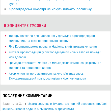
кухня
​Кіровоградські школярі не хочуть вивчати російську
В ЭПИЦЕНТРЕ ТУСОВКИ
​Тарифи на тепло для населення у громадах Кіровоградщини
залишились на рівні попереднього сезону
​Як у Кропивницькому провели Національний тиждень читання
​Жителі Кіровоградщині у листопаді купили нових авто на понад 6
млн доларів
​Громади отримають майже 27 мільярдів на компенсацію різниці в
тарифах та погашення боргів
Історію політичного авантюриста, чиє ім’я знав увесь
Єлисаветградський повіт, розповіли у Кропивницькому
ПОСЛЕДНИЕ КОММЕНТАРИИ
→
Валентина О.
«Мама весь час очікувала, що чорний «воронок» приїде і
за нею». Історія родини більшовички з Кременчука