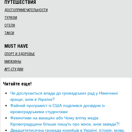
ПУТЕШЕСТВИЯ
ДОСТОПРИМЕЧАТЕЛЬНОСТИ
ТУРИЗМ
ОТЕЛИ
ТАКСИ
MUST HAVE
СПОРТ И ЗДОРОВЬЕ
МАГАЗИНЫ
АРТ-СТУДИИ
Читайте еще!
​Чи дослухається влада до громадських рад у Німеччині
краще, аніж в України?
Файний програміст із США поділився досвідом із
кіровоградськими студентами
Фемінітиви на вакаціях або Чому влітку медіа
Кіровоградщини більше пишуть про жінок, аніж завжди?!
Двадцятитисячна громада корейців в Україні: історія, мова,