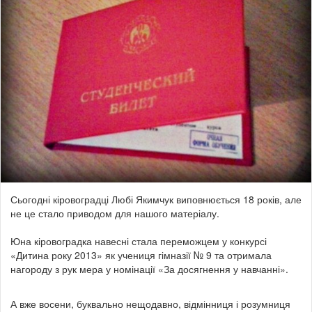
Сьогодні кіровоградці Любі Якимчук виповнюється 18 років, але
не це стало приводом для нашого матеріалу.
Юна кіровоградка навесні стала переможцем у конкурсі
«Дитина року 2013» як учениця гімназії № 9 та отримала
нагороду з рук мера у номінації «За досягнення у навчанні».
А вже восени, буквально нещодавно, відмінниця і розумниця