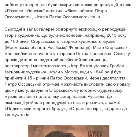
роботи у галереї вже були відкриті виставки репродукцій творів
«Розписи Ізборської палати», «Вікові образи Петра
Оссовського», «Італія Петра Оссовського» та ін.
Сьогодні в залах галереї розгорнуто експозицію репродукцій
творів художника, що були експоновані наприкінці 2013 року
до 100-річчя Єгорьєвського історико-художнього музею
(Московська область Російської Федерації). Місто Єгорьєвськ
має особливе значення у творчості Петра Павловича. Саме тут
провів дитинство видатний російський живописець,
реставратор і мистецтвознавець Ігор Еммануїлович Грабар –
засновник художньої школи у Москві, куди у 1940 році був
прийнятий 15 - річний Петро Оссовський. Через десятиліття
Петро Оссовський отримав можливість висловити свою повагу
цьому місту, даруючи Єгорьєвському історико-художньому
музею розписи палати, яку автор назвав Руською. До
експозиції увійшли репродукції та ескізи розписів, а саме:
«Подвижники старого обряду», «Страсті по вірі», «Дорога до
храму» та ін.