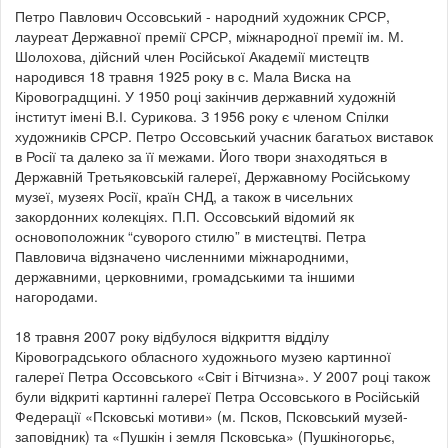
Петро Павлович Оссовський - народний художник СРСР,
лауреат Державної премії СРСР, міжнародної премії ім. М.
Шолохова, дійсний член Російської Академії мистецтв
народився 18 травня 1925 року в с. Мала Виска на
Кіровоградщині. У 1950 році закінчив державний художній
інститут імені В.І. Сурикова. З 1956 року є членом Спілки
художників СРСР. Петро Оссовський учасник багатьох виставок
в Росії та далеко за її межами. Його твори знаходяться в
Державній Третьяковській галереї, Державному Російському
музеї, музеях Росії, країн СНД, а також в чисельних
закордонних колекціях. П.П. Оссовський відомий як
основоположник “суворого стилю” в мистецтві. Петра
Павловича відзначено численними міжнародними,
державними, церковними, громадськими та іншими
нагородами.
18 травня 2007 року відбулося відкриття відділу
Кіровоградського обласного художнього музею картинної
галереї Петра Оссовського «Світ і Вітчизна». У 2007 році також
були відкриті картинні галереї Петра Оссовського в Російській
Федерації «Псковські мотиви» (м. Псков, Псковський музей-
заповідник) та «Пушкін і земля Псковська» (Пушкіногорьє,