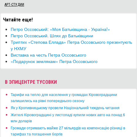
АРТ-СТУДИИ
Читайте еще!
Петро Оссовський: «Моя Батьківщина - Україна!»
Петро Оссовський. Шлях до Батьківщини
Триптих «Степова Еллада» Петра Оссовського презентують
у НХМУ
Виставка на честь Петра Оссовського
«Подарунок землякам» Петра Оссовського
В ЭПИЦЕНТРЕ ТУСОВКИ
​Тарифи на тепло для населення у громадах Кіровоградщини
залишились на рівні попереднього сезону
​Як у Кропивницькому провели Національний тиждень читання
​Жителі Кіровоградщині у листопаді купили нових авто на понад 6
млн доларів
​Громади отримають майже 27 мільярдів на компенсацію різниці в
тарифах та погашення боргів