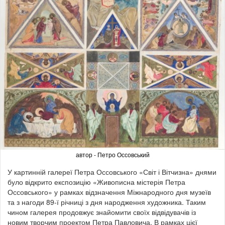
автор - Петро Оссовський
У картинній галереї Петра Оссовського «Світ і Вітчизна» днями
було відкрито експозицію «Живописна містерія Петра
Оссовського» у рамках відзначення Міжнародного дня музеїв
та з нагоди 89-ї річниці з дня народження художника. Таким
чином галерея продовжує знайомити своїх відвідувачів із
новим творчим проектом Петра Павловича. В рамках цієї