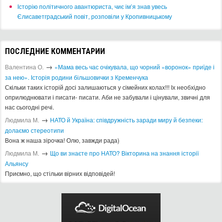
Історію політичного авантюриста, чиє ім’я знав увесь
Єлисаветградський повіт, розповіли у Кропивницькому
ПОСЛЕДНИЕ КОММЕНТАРИИ
→
Валентина О.
«Мама весь час очікувала, що чорний «воронок» приїде і
за нею». Історія родини більшовички з Кременчука
Скільки таких історій досі залишаються у сімейних колах!!! Іх необхідно
оприлюднювати і писати- писати. Аби не забували і цінували, звичні для
нас сьогодні речі.
→
Людмила М.
​НАТО й Україна: співдружність заради миру й безпеки:
долаємо стереотипи
Вона ж наша зірочка! Олю, завжди рада)
→
Людмила М.
Що ви знаєте про НАТО? Вікторина на знання історії
Альянсу ​
Приємно, що стільки вірних відповідей!