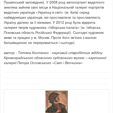
Пушкінський заповідник). У 2008 році автопортрет видатного
земляка зайняв своє місце в Національній галереї портретів
видатних українців «Українці в світі» (м. Київ) серед
найвідоміших українців, які прославляли та прославляють
Україну далеко за її межами. У 2012 році була відкрита
галерея творів художника «Ізборська палата» (м. Ізборськ,
Псковська область Російської Федерації). Сьогодні художник
живе та працює у м. Москві. Проте його зв'язок з малою
батьківщиною не переривається і сьогодні.
автор - Тетяна Костенко - науковий співробітник відділу
Кіровоградського обласного художнього музею – картинної
галереї Петра Оссовського «Світ і Вітчизна»