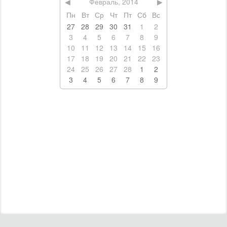
03 февр. 2014 г.
Презентація фільму "Рятуючи життя!"
ЕДА
КАФЕ
РЕСТОРАНЫ
СУШИ, ПАБЫ, ПИЦЦЕРИИ
ДОСТАВКА ЕДЫ
РАЗВЛЕЧЕНИЯ
НОЧНЫЕ КЛУБЫ
БОУЛИНГ И БИЛЬЯРД
КАРАОКЕ
ТЕМАТИЧЕСКИЕ КЛУБЫ
КУЛЬТУРА