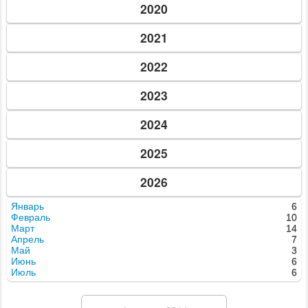
14 февр. 2014 г.
Love Sex Magic Night
15 февр. 2014 г.
Конкурс "Мисс top people kirovograd"
14 февр. 2014 г.
Стриптиз в "Парадизе"