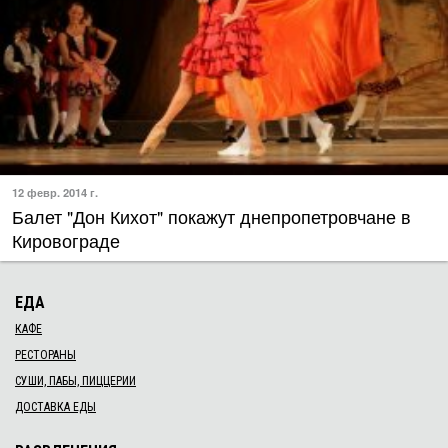
12 февр. 2014 г.
Балет "Дон Кихот" покажут днепропетровчане в
Кировограде
13 февр. 2014 г.
Перед днем Св. Валентина посмотрите балет
"Ромео и Джульетта"