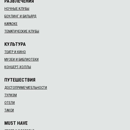
08 февр. 2014 г.
Маргарита Тищенко приглашает на фотопроект
"Valentine's Day"
09 февр. 2014 г.
Зимова велогонка клубу "Там-де-ми"
27 февр. 2014 г.
Концерт в честь альбома "Ride The Lighting"
21 февр. 2014 г.
Головний конкурс краси Кіровограда: Оголошено
кастинг!