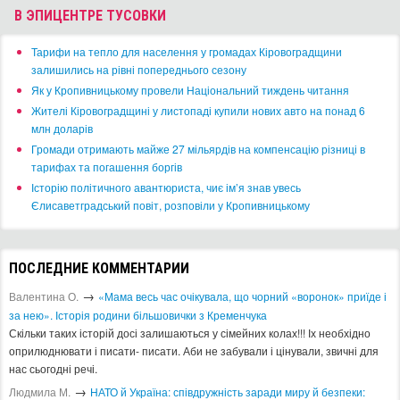
ТЕАТР И КИНО
МУЗЕИ И БИБЛИОТЕКИ
КОНЦЕРТ-ХОЛЛЫ
ПУТЕШЕСТВИЯ
ДОСТОПРИМЕЧАТЕЛЬНОСТИ
ТУРИЗМ
ОТЕЛИ
ТАКСИ
MUST HAVE
СПОРТ И ЗДОРОВЬЕ
МАГАЗИНЫ
АРТ-СТУДИИ
Архив афиши
2013