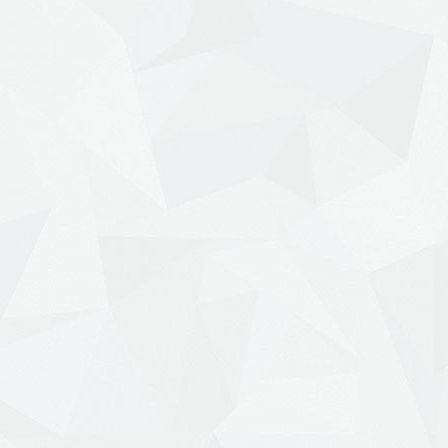
11 марта 2018 г.
тиваль"Кіномедіа":
15 років на сцені
стер-клас Олени Дуб у
пивницькому
та 2018 г.
доцтво про шлюб
та 2018 г.–08 марта 2018 г.
 ми прагнемо любові