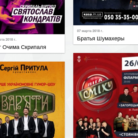
07 марта 2018 г.
Братья Шумахеры
та 2018 г.
т Очима Скрипаля