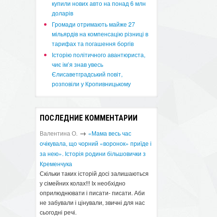
купили нових авто на понад 6 млн
доларів
​Громади отримають майже 27
мільярдів на компенсацію різниці в
тарифах та погашення боргів
Історію політичного авантюриста,
чиє ім’я знав увесь
Єлисаветградський повіт,
розповіли у Кропивницькому
ПОСЛЕДНИЕ КОММЕНТАРИИ
→
Валентина О.
«Мама весь час
очікувала, що чорний «воронок» приїде і
за нею». Історія родини більшовички з
Кременчука
Скільки таких історій досі залишаються
у сімейних колах!!! Іх необхідно
оприлюднювати і писати- писати. Аби
не забували і цінували, звичні для нас
сьогодні речі.