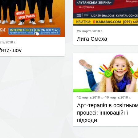
26 марта 2018 г.
Лига Смеха
та 2018 г.
'яти-шоу
та 2018 г.
цюючі фарби
12 марта 2018 г.–16 марта 2018 г.
Арт-терапія в освітньо
та 2018 г.
процесі: інноваційні
ing Anime&k-Pop Party
підходи
та 2018 г.