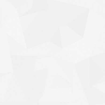
31 марта 2018 г.
Фес
Лінія Маннергейма
Май
Кро
04 марта 2018 г.
Смачний хенд мейд. Весна
03 мар
2018
Сві
04 марта 2018 г.
07 мар
​Севільські заручини
Усі