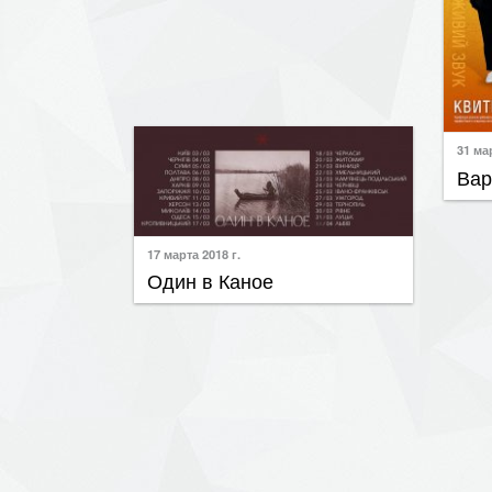
31 мар
Вар
17 марта 2018 г.
10 мар
Один в Каное
Тан
01 марта 2018 г.
04 мар
Чорнолісся: цінність,
Spr
проблеми, перспективи
02 мар