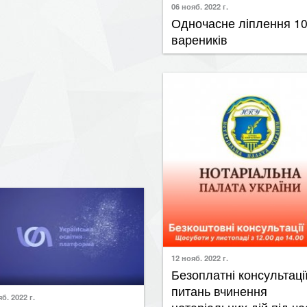
Одночасне ліплення 1
вареників
12 нояб. 2022 г.
​Безоплатні консультації
питань вчинення
б. 2022 г.
нотаріальних дій під час
стерки Soft skills: