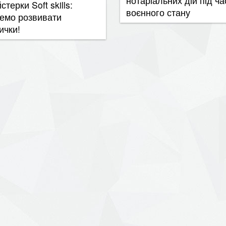
воєнного стану
емо розвивати
ички!
12 нояб. 2022 г.
​Робота з травматичним
б. 2022 г.
досвідом за допомого
очі вечорниці
арт-терапії
б. 2022 г.
22 нояб. 2022 г.
stagram для ГО:
Молодь Кіровоградщи
бхідність чи додаткова
зможе створити інновац
ота?
проєкти
б. 2022 г.
22 нояб. 2022 г.
рс "Фінансова
​Як покращити резюме?
мотність"