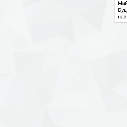
​Майстерня "світлячків":
Буд
Світла кава з патрульними
нав
09 нояб. 2022 г.
11 ноя
Квест до дня української
Жін
писемності та мови
15 ноя
​In
нео
роб
18 ноя
​Ку
гра