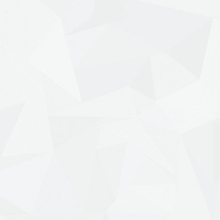
23 нояб. 2022 г.
​Майстер-клас "Назад у
майбутнє"