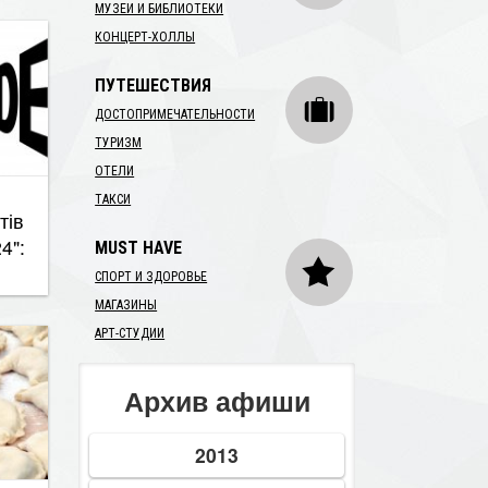
МУЗЕИ И БИБЛИОТЕКИ
КОНЦЕРТ-ХОЛЛЫ
ПУТЕШЕСТВИЯ
ДОСТОПРИМЕЧАТЕЛЬНОСТИ
ТУРИЗМ
ОТЕЛИ
тів
ТАКСИ
4":
MUST HAVE
СПОРТ И ЗДОРОВЬЕ
МАГАЗИНЫ
АРТ-СТУДИИ
Архив афиши
2013