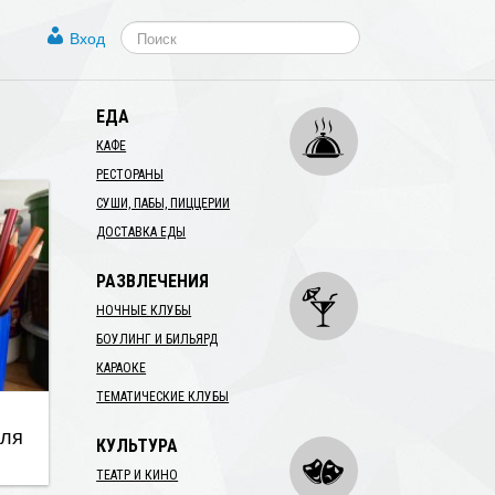
Вход
ЕДА
КАФЕ
РЕСТОРАНЫ
СУШИ, ПАБЫ, ПИЦЦЕРИИ
ДОСТАВКА ЕДЫ
РАЗВЛЕЧЕНИЯ
НОЧНЫЕ КЛУБЫ
БОУЛИНГ И БИЛЬЯРД
КАРАОКЕ
ТЕМАТИЧЕСКИЕ КЛУБЫ
для
КУЛЬТУРА
ТЕАТР И КИНО