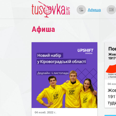
Афиша
Афиша
04 ноя
​Жо
191
туд
04 нояб. 2022 г.
​Молодь з Кіровоградської