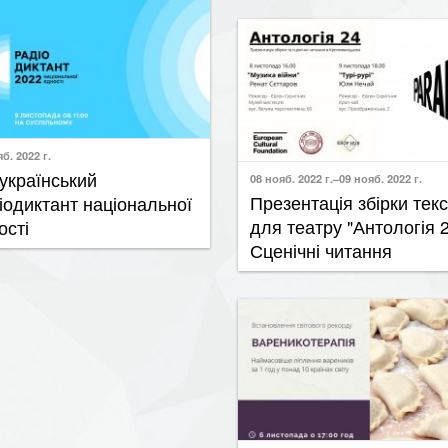
б. 2022 г.
еукраїнський
08 нояб. 2022 г.–09 нояб. 2022 г.
Презентація збірки текс
іодиктант національної
для театру "Антологія 2
ості
Сценічні читання
06 нояб. 2022 г.