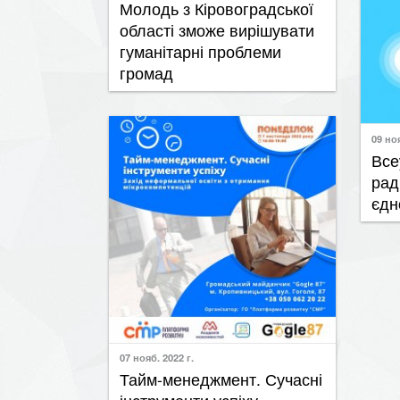
області зможе вирішувати
гуманітарні проблеми
громад
09 ноя
​Вс
рад
єдн
07 нояб. 2022 г.
​Тайм-менеджмент. Сучасні
інструменти успіху