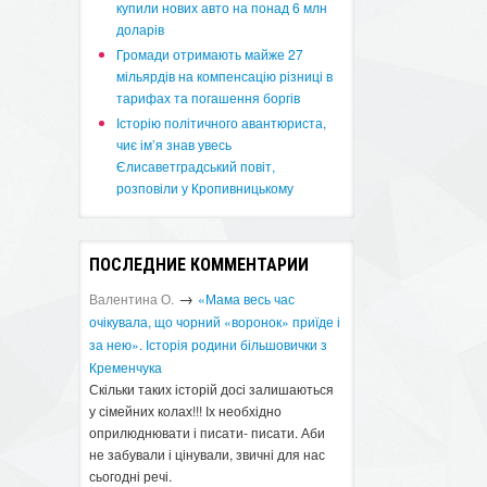
купили нових авто на понад 6 млн
доларів
​Громади отримають майже 27
мільярдів на компенсацію різниці в
тарифах та погашення боргів
Історію політичного авантюриста,
чиє ім’я знав увесь
Єлисаветградський повіт,
розповіли у Кропивницькому
ПОСЛЕДНИЕ КОММЕНТАРИИ
→
Валентина О.
«Мама весь час
очікувала, що чорний «воронок» приїде і
за нею». Історія родини більшовички з
Кременчука
Скільки таких історій досі залишаються
у сімейних колах!!! Іх необхідно
оприлюднювати і писати- писати. Аби
не забували і цінували, звичні для нас
сьогодні речі.