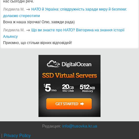
нас сьогодні речі.
→
Людмила М.
​НАТО й Україна: співдружність заради миру й безпеки:
долаємо стереотипи
Вона ж наша зірочка! Олю, завжди рада)
→
Людмила М.
Що ви знаєте про НАТО? Вікторина на знання історії
Альянсу ​
Приємно, що стільки вірних відповідей!
Редакция:
info@tusovka.kr.ua
|
Privacy Policy