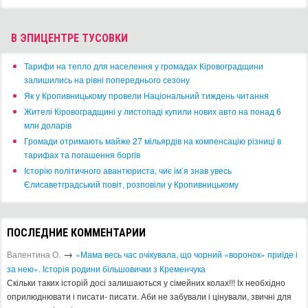
В ЭПИЦЕНТРЕ ТУСОВКИ
​Тарифи на тепло для населення у громадах Кіровоградщини
залишились на рівні попереднього сезону
​Як у Кропивницькому провели Національний тиждень читання
​Жителі Кіровоградщині у листопаді купили нових авто на понад 6
млн доларів
​Громади отримають майже 27 мільярдів на компенсацію різниці в
тарифах та погашення боргів
Історію політичного авантюриста, чиє ім’я знав увесь
Єлисаветградський повіт, розповіли у Кропивницькому
ПОСЛЕДНИЕ КОММЕНТАРИИ
→
Валентина О.
«Мама весь час очікувала, що чорний «воронок» приїде і
за нею». Історія родини більшовички з Кременчука
Скільки таких історій досі залишаються у сімейних колах!!! Іх необхідно
оприлюднювати і писати- писати. Аби не забували і цінували, звичні для